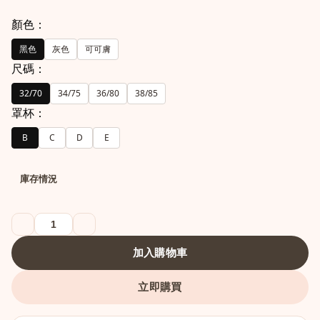
顏色：
黑色
灰色
可可膚
尺碼：
32/70
34/75
36/80
38/85
罩杯：
B
C
D
E
港澳中文
庫存情況
English
加入購物車
立即購買