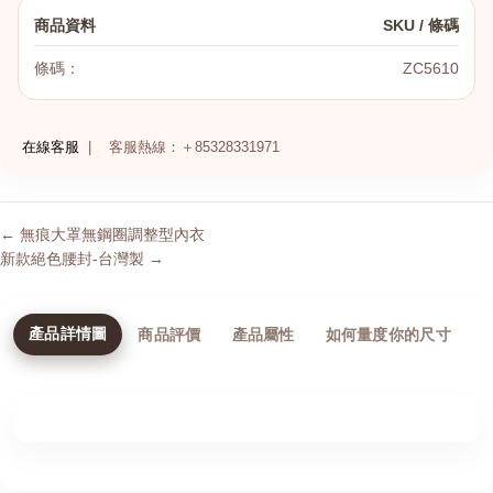
商品資料
SKU / 條碼
條碼：
ZC5610
在線客服
|
客服熱線：＋85328331971
← 無痕大罩無鋼圈調整型內衣
新款絕色腰封-台灣製 →
產品詳情圖
商品評價
產品屬性
如何量度你的尺寸