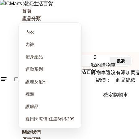
首頁
產品分類
內衣
內褲
塑身產品
0
搜索
我的購物車
運動系列
購物車還沒有添加商
總價： 商品總價
護理及配件
襪類
確定購物車
護膚品
夏日閃涼價 任選3件$299
關於我們