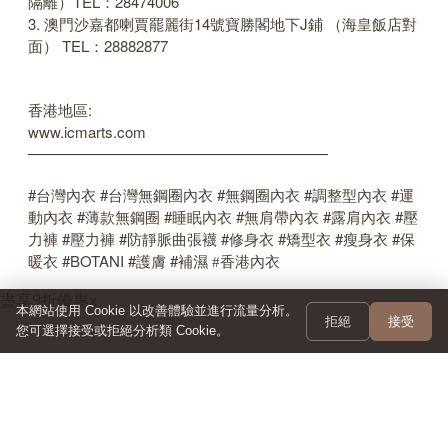
隔離）TEL：28474006
3. 澳門沙嘉都喇賈罷麗街14號寶勝閣地下J鋪 （海皇飯店對
面） TEL：28882877
香港地區:
www.icmarts.com
————————————————————
#
#
#
#
#
台灣內衣
台灣無鋼圈內衣
無鋼圈內衣
調整型內衣
運
#
#
#
#
#
動內衣
薄款無鋼圈
睡眠內衣
無肩帶內衣
露肩內衣
壓
#
#
#
#
#
#
力褲
壓力褲
防靜脈曲張襪
修身衣
矯型衣
瘦身衣
保
#BOTANI #
#
暖衣
護膚
補濕 #香港內衣
盡享9折優惠
x
本網站使用 Cookie 以改善體驗並進行流量分析。
拒絕
接受
您可選擇接受或拒絕分析類 Cookie。
訂閱電子報
第一時間獲取最新消息與優惠 ✨