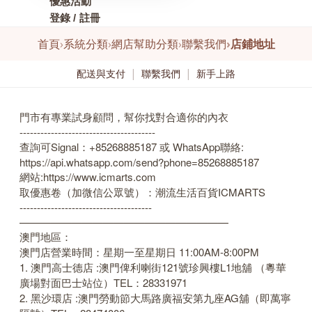
優惠活動
登錄 / 註冊
首頁
›
系統分類
›
網店幫助分類
›
聯繫我們
›
店鋪地址
配送與支付
聯繫我們
新手上路
門市有專業試身顧問，幫你找對合適你的內衣
港澳中文
---------------------------------------
查詢可Signal：+85268885187 或 WhatsApp聯絡:
English
https://api.whatsapp.com/send?phone=85268885187
網站:https://www.icmarts.com
取優惠卷（加微信公眾號）：潮流生活百貨ICMARTS
--------------------------------------
————————————————————
澳門地區：
澳門店營業時間：星期一至星期日 11:00AM-8:00PM
1. 澳門高士德店 :澳門俾利喇街121號珍興樓L1地舖 （粵華
廣場對面巴士站位）TEL：28331971
2. 黑沙環店 :澳門勞動節大馬路廣福安第九座AG舖（即萬寧