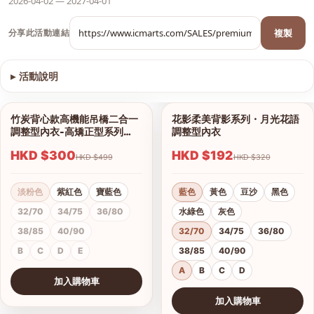
2026-04-02 — 2027-04-01
複製
分享此活動連結
▸
活動說明
查看圖片
竹炭背心款高機能吊橋二合一
花影柔美背影系列・月光花語
1/13
1/18
調整型內衣-高矯正型系列
調整型內衣
（內褲另購）
HKD $300
HKD $192
HKD $499
HKD $320
淡粉色
紫紅色
寶藍色
藍色
黃色
豆沙
黑色
32/70
34/75
36/80
水綠色
灰色
38/85
40/90
32/70
34/75
36/80
B
C
D
E
38/85
40/90
A
B
C
D
加入購物車
查看圖片
加入購物車