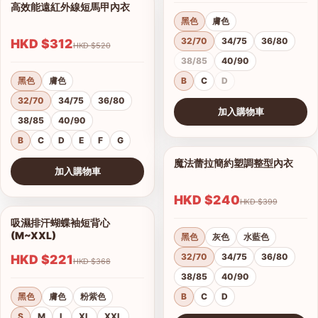
高效能遠紅外線短馬甲內衣
1/14
黑色
膚色
32/70
34/75
36/80
HKD $312
HKD $520
38/85
40/90
黑色
膚色
B
C
D
32/70
34/75
36/80
加入購物車
38/85
40/90
查看圖片
B
C
D
E
F
G
魔法蕾拉簡約塑調整型內衣
1/10
加入購物車
查看圖片
HKD $240
HKD $399
吸濕排汗蝴蝶袖短背心
1/4
(M~XXL)
黑色
灰色
水藍色
32/70
34/75
36/80
HKD $221
HKD $368
38/85
40/90
黑色
膚色
粉紫色
B
C
D
S
M
L
XL
XXL