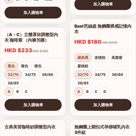
加入購物車
查看圖片
加入購物車
查看圖片
Bast芭絲媞 無鋼圈裸感記憶內
1/15
衣
（A－C）立體罩杯調整型內
1/5
衣 咖啡紫 （內褲另購）
HKD $180
HKD $299
HKD $233
HKD $388
經典黑
迷情棕
高雅紫
黑色
紫色
橙色
蜜桃粉
32/70
34/75
36/80
32/70
34/75
36/80
38/85
38/85
A
B
C
A
B
C
D
加入購物車
加入購物車
查看圖片
查看圖片
古典美背咖啡紗調整型內衣
無鋼圈上開扣式孕婦哺乳內衣
1/19
1/3
3件組