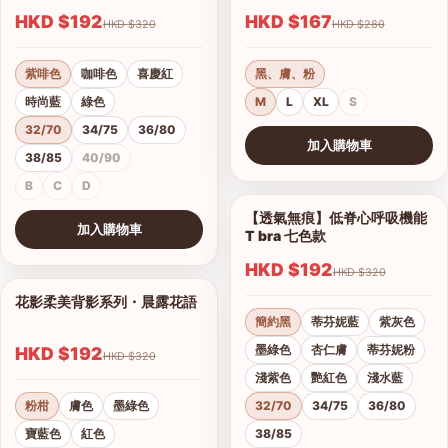
HKD $192
HKD $167
HKD $320
HKD $280
紫啡色
咖啡色
喜慶紅
黑、膚、粉
時尚藍
綠色
M
L
XL
S
32/70
34/75
36/80
加入購物車
38/85
40/90
查看圖片
B
C
D
【透氣無痕】低脊心呼吸機能
1/28
加入購物車
T bra 七色款
查看圖片
HKD $192
HKD $320
花影柔美背影系列・晨露花語
1/21
簡約黑
蒂芬妮藍
紫灰色
墨綠色
杏仁膚
蒂芬妮粉
HKD $192
HKD $320
淺紫色
艷紅色
淺水藍
粉柑
膚色
墨綠色
32/70
34/75
36/80
寶藍色
紅色
38/85