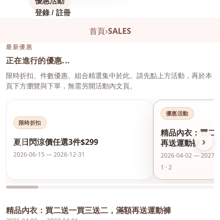
優惠活動
登錄 / 註冊
首頁
›
SALES
最新優惠
正在進行的優惠...
限時折扣、件數優惠、組合精選集中於此。請先點上方活動，再於本
頁下方瀏覽與下單，無需另開活動內文頁。
優惠活動
限時折扣
精品內衣：買二
‹
›
夏日閃涼價任選3件$299
再送運動褲
2026-06-15 — 2026-12-31
2026-04-02 — 2027-0
1 · 2
精品內衣：買二送一買三送二，滿額再送運動褲