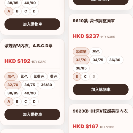
38/85
40/90
查看圖片
A
B
C
D
9610紫-萊卡調整胸罩
1/17
加入購物車
查看圖片
HKD $237
HKD $395
紫蝶深V內衣。A.B.C.D罩
1/15
紫羅蘭
灰色
32/70
34/75
36/80
HKD $192
HKD $320
38/85
黑色
紫色
紫藍色
藍色
B
C
D
32/70
34/75
36/80
加入購物車
38/85
40/90
查看圖片
A
B
C
D
9623(B-D)深V涼感美型內衣
1/2
加入購物車
港澳中文
查看圖片
English
HKD $167
HKD $388