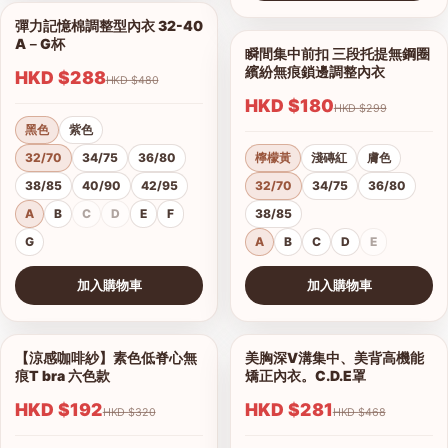
查看圖片
彈力記憶棉調整型內衣 32-40
1/18
A－G杯
瞬間集中前扣 三段托提無鋼圈
1/9
繽紛無痕鎖邊調整內衣
HKD $288
HKD $480
HKD $180
HKD $299
黑色
紫色
32/70
34/75
36/80
檸檬黃
淺磚紅
膚色
38/85
40/90
42/95
32/70
34/75
36/80
A
B
C
D
E
F
38/85
G
A
B
C
D
E
加入購物車
加入購物車
查看圖片
查看圖片
【涼感咖啡紗】素色低脊心無
美胸深V溝集中、美背高機能
1/18
1/16
痕T bra 六色款
矯正內衣。C.D.E罩
HKD $192
HKD $281
HKD $320
HKD $468