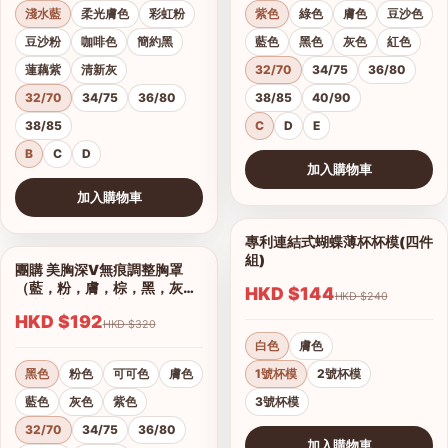
淺水藍
柔光膚色
彩虹粉
紫色
綠色
膚色
豆沙色
豆沙粉
咖啡色
簡約黑
藍色
黑色
灰色
紅色
蓮藕紫
清新灰
32/70
34/75
36/80
32/70
34/75
36/80
38/85
40/90
38/85
C
D
E
B
C
D
加入購物車
查看圖片
加入購物車
查看圖片
專利連結式蝴蝶薄杯杯模(四件
1/2
組)
團購 美胸深V無痕調整胸罩
1/17
（藍，粉，膚，棕，黑，灰）
HKD $144
HKD $240
集中托高運動可穿
HKD $192
HKD $320
白色
膚色
黑色
粉色
可可色
膚色
1號杯模
2號杯模
藍色
灰色
紫色
3號杯模
32/70
34/75
36/80
加入購物車