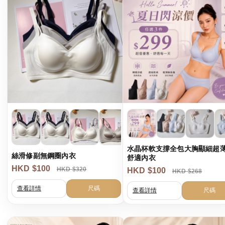
水晶杯軟支撐全包大胸顯細超
絲滑修副無鋼圈內衣
舒適內衣
HKD $100
HKD $320
HKD $100
HKD $268
查看詳情
尺碼
查看詳情
尺碼