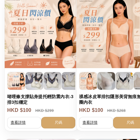
港澳中文
English
啫哩條支撐貼身提托輕防震內衣-3
祼感冰皮單排扣隱形美背無痕
排3扣穩定
圈內衣
HKD $100
HKD $100
HKD $299
HKD $268
查看詳情
尺碼
查看詳情
尺碼