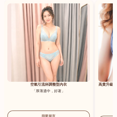
港澳中文
English
空氣引流杯調整型內衣
高貴升級新
「厚薄適中，好著」
我要留言