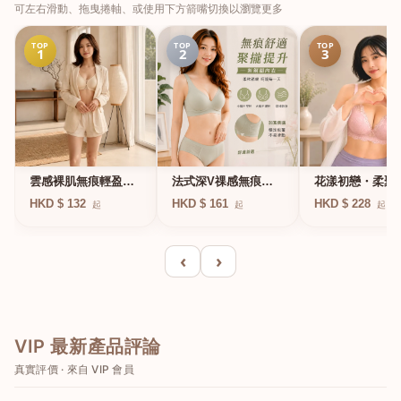
可左右滑動、拖曳捲軸、或使用下方箭嘴切換以瀏覽更多
TOP
TOP
TOP
1
2
3
法式深V祼感無痕果
雲感裸肌無痕輕盈無
花漾初戀・柔聚
凍軟支撐條無鋼圈內
鋼圈內衣
圈蕾絲內衣
HKD $ 161
HKD $ 132
HKD $ 228
起
起
起
衣
‹
›
VIP 最新產品評論
真實評價 · 來自 VIP 會員