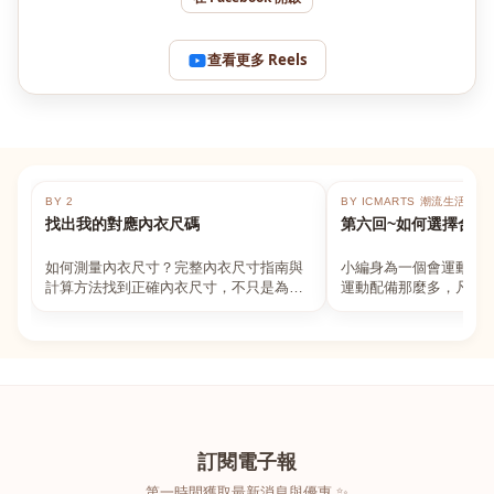
查看更多 Reels
BY 2
BY ICMARTS 潮流生活百貨
找出我的對應內衣尺碼
第六回~如何選擇合適
如何測量內衣尺寸？完整內衣尺寸指南與
小編身為一個會運動的
計算方法找到正確內衣尺寸，不只是為了
運動配備那麼多，凡舉
數字好看，而是為了長時間穿著的舒適與
動上衣，外套，內衣，
支撐。如果你...
堆！真的很多人...
訂閱電子報
第一時間獲取最新消息與優惠 ✨