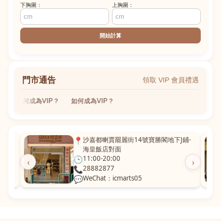
下胸圍：
上胸圍：
開始計算
門市通告
領取 VIP 會員禮遇
如何成為VIP？
如何成為VIP？
 粵華廣
📍
沙嘉都喇賈罷麗街14號寶勝閣地下J鋪-
海皇飯店對面
🕒
11:00-20:00
‹
›
📞
28882877
💬
WeChat：icmarts05