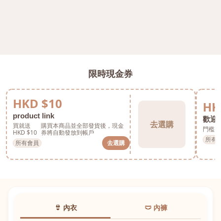
限時現金券
HKD $10
HK
product link
歡迎券
去選購
買就送
購買本商品並全部發貨後，現金
門檻 H
HKD $10
券將自動發放到帳戶
所有
所有會員
去選購
👙 內衣
🩲 內褲