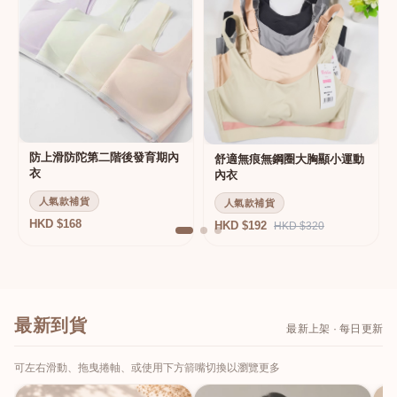
防上滑防陀第二階後發育期內
舒適無痕無鋼圈大胸顯小運動
衣
內衣
人氣款補貨
人氣款補貨
HKD $168
HKD $192
HKD $320
最新到貨
最新上架 · 每日更新
可左右滑動、拖曳捲軸、或使用下方箭嘴切換以瀏覽更多