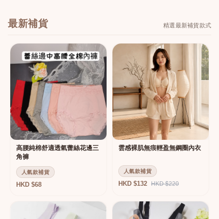
最新補貨
精選最新補貨款式
高腰純棉舒適透氣蕾絲花邊三
雲感裸肌無痕輕盈無鋼圈內衣
角褲
人氣款補貨
人氣款補貨
HKD $132
HKD $220
HKD $68