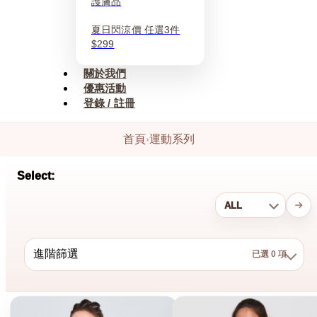
護膚品
夏日閃涼價 任選3件
$299
關於我們
優惠活動
登錄 / 註冊
首頁
›
運動系列
Select:
進階篩選
已選 0 項
結果：5 件
已選 0 項