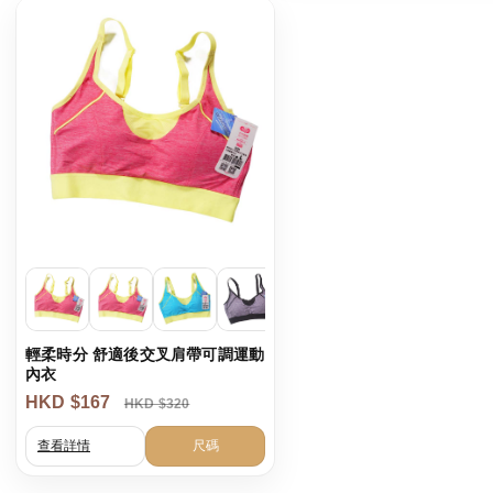
輕柔時分 舒適後交叉肩帶可調運動
內衣
HKD $167
HKD $320
查看詳情
尺碼