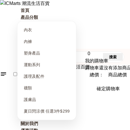
首頁
產品分類
內衣
內褲
塑身產品
0
搜索
我的購物車
運動系列
購物車還沒有添加商
總價： 商品總價
護理及配件
襪類
確定購物車
護膚品
夏日閃涼價 任選3件$299
關於我們