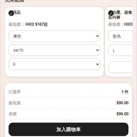
本商品
超包覆。超集中。
✓
✓
套內褲
最低價：
HKD $167起
最低價：
HKD $
已選擇
1
件
最低價
$
90.00
原價
$
90.00
加入購物車