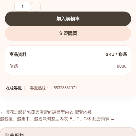
加入購物車
立即購買
商品資料
SKU / 條碼
條碼：
8086
在線客服
|
客服熱線：＋85328331971
← 櫻花之戀超包覆柔滑蕾絲調整型內衣 配套內褲
超包覆。超集中。超透氣調整型內衣-E、F、G杯 配套內褲 →
完美配搭