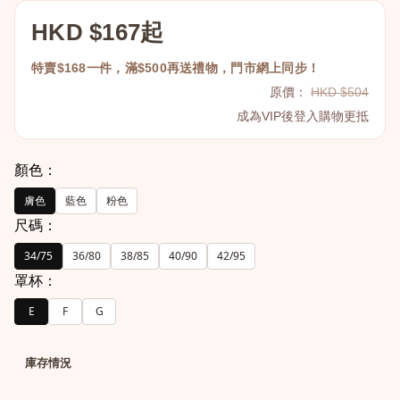
HKD $167起
特賣$168一件，滿$500再送禮物，門市網上同步！
原價：
HKD $504
成為VIP後登入購物更抵
顏色：
膚色
藍色
粉色
尺碼：
34/75
36/80
38/85
40/90
42/95
罩杯：
E
F
G
庫存情況