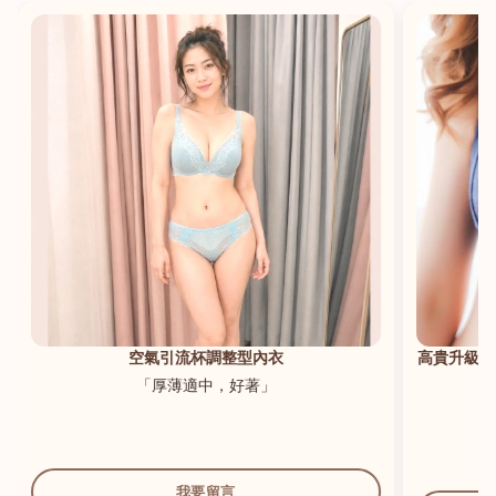
港澳中文
English
空氣引流杯調整型內衣
高貴升級新
「厚薄適中，好著」
我要留言