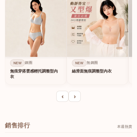
鋼圈
無鋼圈
NEW
NEW
無痕穿搭雲感輕托調整型內
絲滑面無痕調整型內衣
A
衣
‹
›
銷售排行
本週熱賣