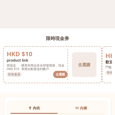
限時現金券
HKD $10
HK
product link
歡迎券
去選購
買就送
購買本商品並全部發貨後，現金
門檻 H
HKD $10
券將自動發放到帳戶
所有
所有會員
去選購
👙 內衣
🩲 內褲