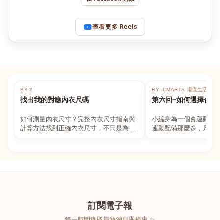
查看更多 Reels
BY 2
BY ICMARTS 潮流生活百貨
找出我的對應內衣尺碼
第六回~如何選擇合適
如何測量內衣尺寸？完整內衣尺寸指南與
小編身為一個會運動的
計算方法找到正確內衣尺寸，不只是為了
運動配備那麼多，凡舉
數字好看，而是為了長時間穿著的舒適與
動上衣，外套，內衣，
支撐。如果你...
堆！真的很多人...
訂閱電子報
第一時間獲取最新消息與優惠 ✨