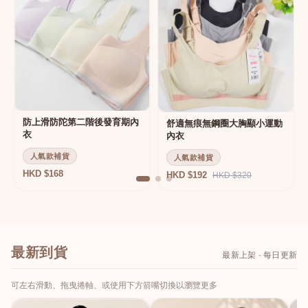
防上滑防陀第二階後發育期內
舒適無痕無鋼圈大胸顯小運動
衣
內衣
人氣款補貨
人氣款補貨
HKD $168
HKD $192
HKD $320
最新到貨
最新上架 · 每日更新
可左右滑動、拖曳捲軸、或使用下方箭嘴切換以瀏覽更多