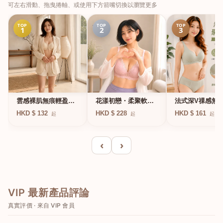
可左右滑動、拖曳捲軸、或使用下方箭嘴切換以瀏覽更多
TOP
TOP
TOP
1
2
3
法式深V祼感無
雲感裸肌無痕輕盈無
花漾初戀・柔聚軟鋼
凍軟支撐條無鋼
鋼圈內衣
圈蕾絲內衣
HKD $ 161
HKD $ 132
HKD $ 228
起
起
起
衣
‹
›
VIP 最新產品評論
真實評價 · 來自 VIP 會員