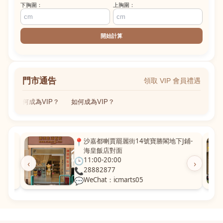
下胸圍：
上胸圍：
開始計算
門市通告
領取 VIP 會員禮遇
如何成為VIP？
如何成為VIP？
粵華廣
📍
沙嘉都喇賈罷麗街14號寶勝閣地下J鋪-
海皇飯店對面
🕒
11:00-20:00
‹
›
📞
28882877
💬
WeChat：icmarts05