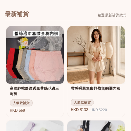
最新補貨
精選最新補貨款式
高腰純棉舒適透氣蕾絲花邊三
雲感裸肌無痕輕盈無鋼圈內衣
角褲
人氣款補貨
人氣款補貨
HKD $132
HKD $220
HKD $68