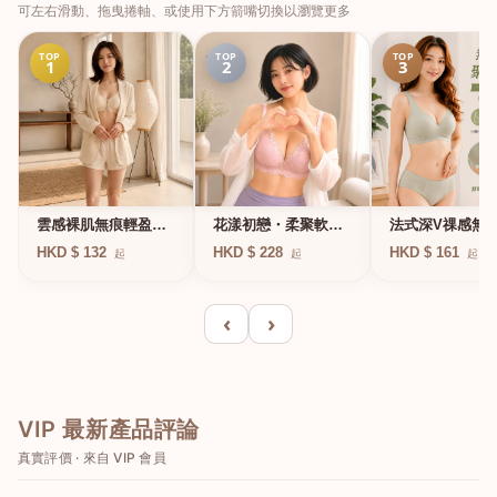
可左右滑動、拖曳捲軸、或使用下方箭嘴切換以瀏覽更多
TOP
TOP
TOP
1
2
3
法式深V祼感無
雲感裸肌無痕輕盈無
花漾初戀・柔聚軟鋼
凍軟支撐條無鋼
鋼圈內衣
圈蕾絲內衣
HKD $ 161
HKD $ 132
HKD $ 228
起
起
起
衣
‹
›
VIP 最新產品評論
真實評價 · 來自 VIP 會員