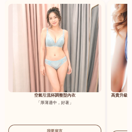
港澳中文
English
空氣引流杯調整型內衣
高貴升級新
「厚薄適中，好著」
我要留言