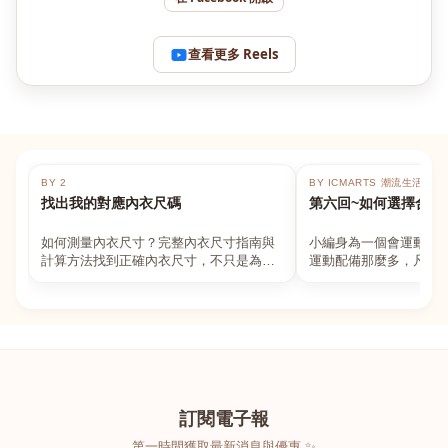
查看更多 Reels
BY 2
BY ICMARTS 潮流生活百貨
找出我的對應內衣尺碼
第六回~如何選擇合適
如何測量內衣尺寸？完整內衣尺寸指南與
小編身為一個會運動的
計算方法找到正確內衣尺寸，不只是為了
運動配備那麼多，凡舉
數字好看，而是為了長時間穿著的舒適與
動上衣，外套，內衣，
支撐。如果你...
堆！真的很多人...
訂閱電子報
第一時間獲取最新消息與優惠 ✨