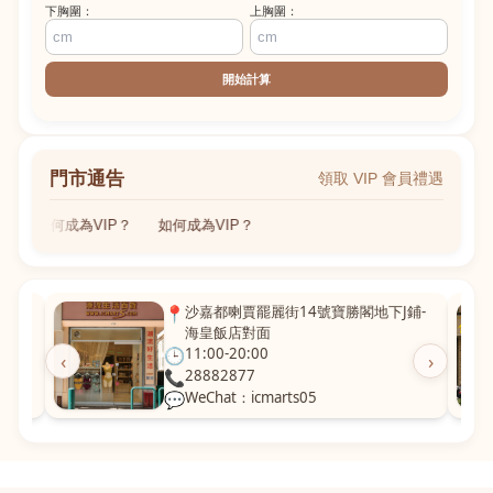
下胸圍：
上胸圍：
開始計算
門市通告
領取 VIP 會員禮遇
如何成為VIP？
如何成為VIP？
 粵華廣
📍
沙嘉都喇賈罷麗街14號寶勝閣地下J鋪-
海皇飯店對面
🕒
11:00-20:00
‹
›
📞
28882877
💬
WeChat：icmarts05