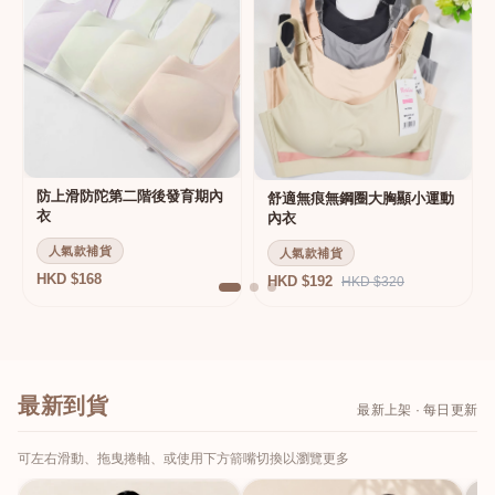
防上滑防陀第二階後發育期內
舒適無痕無鋼圈大胸顯小運動
衣
內衣
人氣款補貨
人氣款補貨
HKD $168
HKD $192
HKD $320
最新到貨
最新上架 · 每日更新
可左右滑動、拖曳捲軸、或使用下方箭嘴切換以瀏覽更多