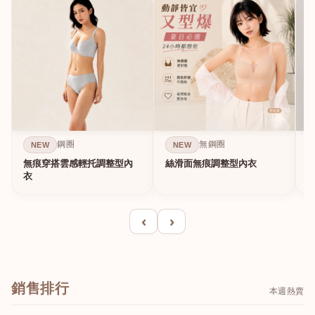
鋼圈
無鋼圈
NEW
NEW
無痕穿搭雲感輕托調整型內
絲滑面無痕調整型內衣
A
衣
‹
›
銷售排行
本週熱賣