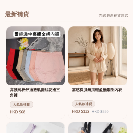
最新補貨
精選最新補貨款式
高腰純棉舒適透氣蕾絲花邊三
雲感裸肌無痕輕盈無鋼圈內衣
角褲
人氣款補貨
人氣款補貨
HKD $132
HKD $220
HKD $68