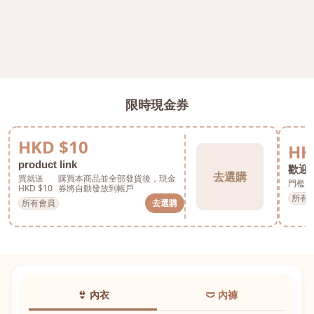
限時現金券
HKD $10
HK
product link
歡迎券
去選購
買就送
購買本商品並全部發貨後，現金
門檻 H
HKD $10
券將自動發放到帳戶
所有
所有會員
去選購
👙 內衣
🩲 內褲