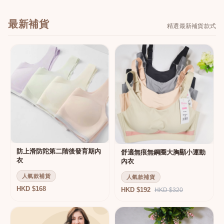
最新補貨
精選最新補貨款式
防上滑防陀第二階後發育期內
舒適無痕無鋼圈大胸顯小運動
衣
內衣
人氣款補貨
人氣款補貨
HKD $168
HKD $192
HKD $320