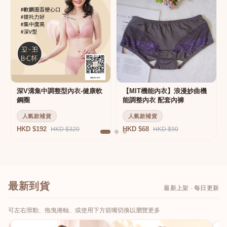
深V溝集中調整型內衣-健康軟
【MIT機能內衣】浪漫妙曲機
鋼圈
能調整內衣 配套內褲
人氣款補貨
人氣款補貨
HKD $192
HKD $68
HKD $320
HKD $90
最新到貨
最新上架 · 每日更新
可左右滑動、拖曳捲軸、或使用下方箭嘴切換以瀏覽更多