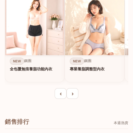
鋼圈
鋼圈
NEW
NEW
全包覆無痕養脂功能內衣
專業養脂調整型內衣
‹
›
銷售排行
本週熱賣