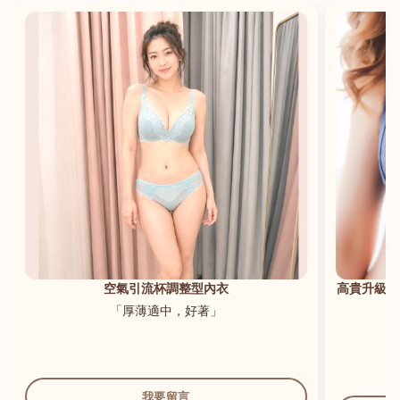
港澳中文
English
空氣引流杯調整型內衣
高貴升級新
「厚薄適中，好著」
我要留言