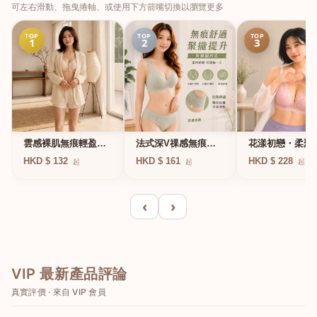
可左右滑動、拖曳捲軸、或使用下方箭嘴切換以瀏覽更多
TOP
TOP
TOP
1
2
3
法式深V祼感無痕果
雲感裸肌無痕輕盈無
花漾初戀・柔聚
凍軟支撐條無鋼圈內
鋼圈內衣
圈蕾絲內衣
HKD $ 161
HKD $ 132
HKD $ 228
起
起
起
衣
‹
›
VIP 最新產品評論
真實評價 · 來自 VIP 會員