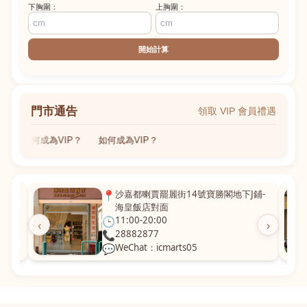
下胸圍：
上胸圍：
開始計算
門市通告
領取 VIP 會員禮遇
如何成為VIP？
如何成為VIP？
粵華廣
📍
沙嘉都喇賈罷麗街14號寶勝閣地下J鋪-
海皇飯店對面
🕒
11:00-20:00
‹
›
📞
28882877
💬
WeChat：icmarts05