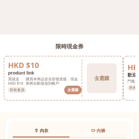
限時現金券
HKD $10
HK
product link
歡迎券
去選購
買就送
購買本商品並全部發貨後，現金
門檻 H
HKD $10
券將自動發放到帳戶
所有
所有會員
去選購
👙 內衣
🩲 內褲