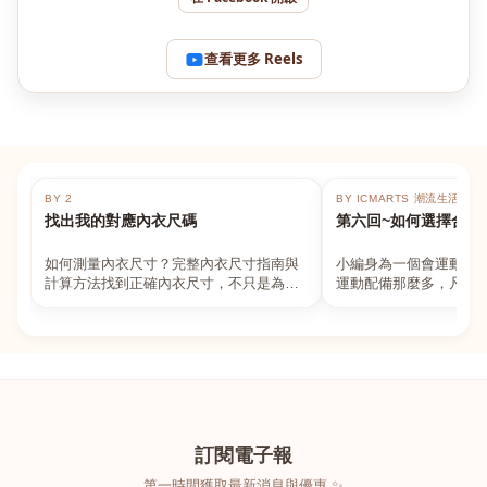
查看更多 Reels
BY 2
BY ICMARTS 潮流生活百貨
找出我的對應內衣尺碼
第六回~如何選擇合適
如何測量內衣尺寸？完整內衣尺寸指南與
小編身為一個會運動的
計算方法找到正確內衣尺寸，不只是為了
運動配備那麼多，凡舉
數字好看，而是為了長時間穿著的舒適與
動上衣，外套，內衣，
支撐。如果你...
堆！真的很多人...
訂閱電子報
第一時間獲取最新消息與優惠 ✨