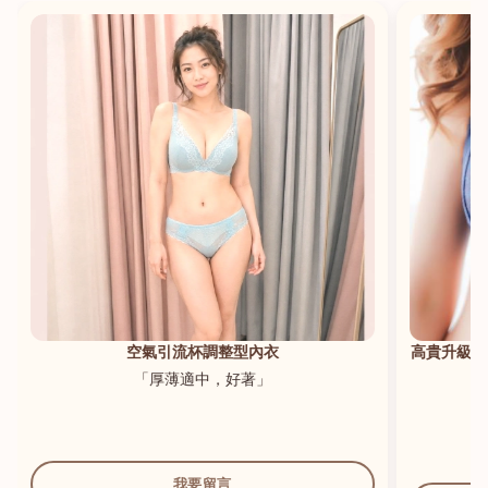
港澳中文
English
空氣引流杯調整型內衣
高貴升級新
「厚薄適中，好著」
我要留言