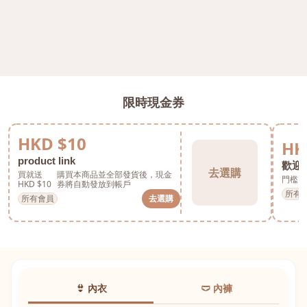
限時現金券
HKD $10
HK
product link
歡迎券
去選購
買就送
購買本商品並全部發貨後，現金
門檻 H
HKD $10
券將自動發放到帳戶
所有
所有會員
去選購
👙 內衣
🩲 內褲