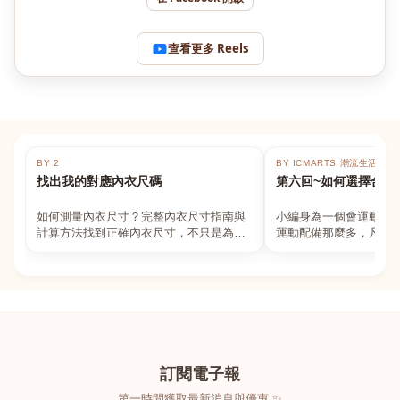
查看更多 Reels
BY 2
BY ICMARTS 潮流生活百貨
找出我的對應內衣尺碼
第六回~如何選擇合適
如何測量內衣尺寸？完整內衣尺寸指南與
小編身為一個會運動的
計算方法找到正確內衣尺寸，不只是為了
運動配備那麼多，凡舉
數字好看，而是為了長時間穿著的舒適與
動上衣，外套，內衣，
支撐。如果你...
堆！真的很多人...
訂閱電子報
第一時間獲取最新消息與優惠 ✨