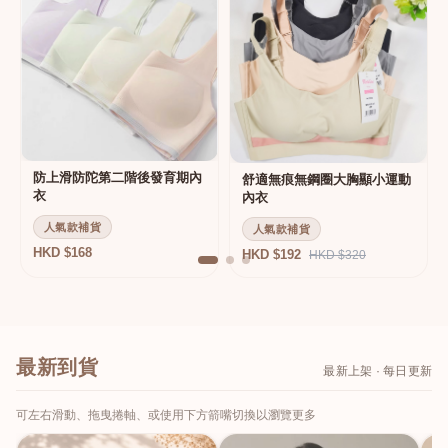
防上滑防陀第二階後發育期內
舒適無痕無鋼圈大胸顯小運動
衣
內衣
人氣款補貨
人氣款補貨
HKD $168
HKD $192
HKD $320
最新到貨
最新上架 · 每日更新
可左右滑動、拖曳捲軸、或使用下方箭嘴切換以瀏覽更多