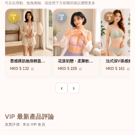
可左右滑動、拖曳捲軸、或使用下方箭嘴切換以瀏覽更多
TOP
TOP
TOP
1
2
3
法式深V祼感無
雲感裸肌無痕輕盈無
花漾初戀・柔聚軟鋼
凍軟支撐條無鋼
鋼圈內衣
圈蕾絲內衣
HKD $ 161
HKD $ 132
HKD $ 228
起
起
起
衣
‹
›
VIP 最新產品評論
真實評價 · 來自 VIP 會員