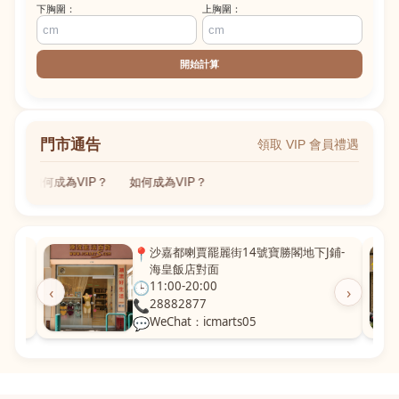
下胸圍：
上胸圍：
開始計算
門市通告
領取 VIP 會員禮遇
如何成為VIP？
如何成為VIP？
粵華廣
📍
沙嘉都喇賈罷麗街14號寶勝閣地下J鋪-
海皇飯店對面
🕒
11:00-20:00
‹
›
📞
28882877
💬
WeChat：icmarts05