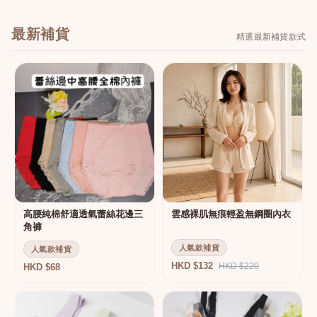
最新補貨
精選最新補貨款式
高腰純棉舒適透氣蕾絲花邊三
雲感裸肌無痕輕盈無鋼圈內衣
角褲
人氣款補貨
人氣款補貨
HKD $132
HKD $220
HKD $68