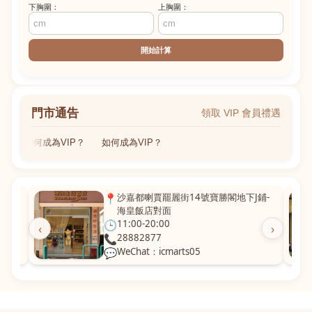
下胸圍：
上胸圍：
開始計算
門市通告
領取 VIP 會員禮遇
如何成為VIP？
如何成為VIP？
粵華廣
📍
沙嘉都喇賈罷麗街14號寶勝閣地下J鋪-
海皇飯店對面
🕒
11:00-20:00
‹
›
📞
28882877
💬
WeChat：icmarts05