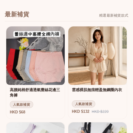
最新補貨
精選最新補貨款式
高腰純棉舒適透氣蕾絲花邊三
雲感裸肌無痕輕盈無鋼圈內衣
角褲
人氣款補貨
人氣款補貨
HKD $132
HKD $220
HKD $68