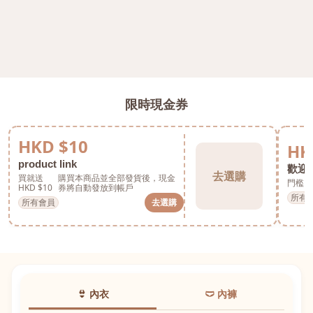
限時現金券
HKD $10
HK
product link
歡迎券
去選購
買就送
購買本商品並全部發貨後，現金
門檻 H
HKD $10
券將自動發放到帳戶
所有
所有會員
去選購
👙 內衣
🩲 內褲