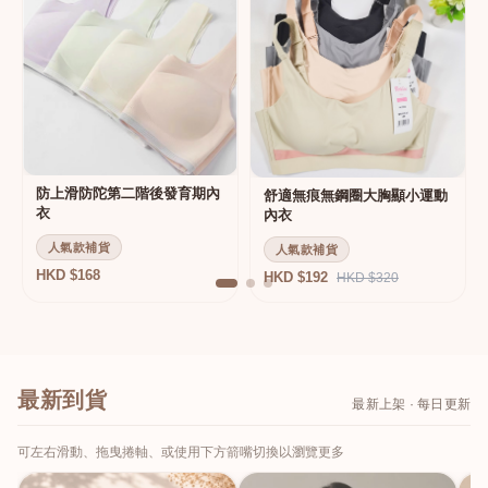
防上滑防陀第二階後發育期內
舒適無痕無鋼圈大胸顯小運動
衣
內衣
人氣款補貨
人氣款補貨
HKD $168
HKD $192
HKD $320
最新到貨
最新上架 · 每日更新
可左右滑動、拖曳捲軸、或使用下方箭嘴切換以瀏覽更多