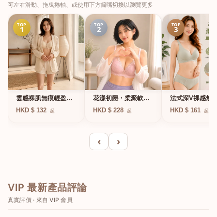
可左右滑動、拖曳捲軸、或使用下方箭嘴切換以瀏覽更多
TOP
TOP
TOP
1
2
3
法式深V祼感無
雲感裸肌無痕輕盈無
花漾初戀・柔聚軟鋼
凍軟支撐條無鋼
鋼圈內衣
圈蕾絲內衣
HKD $ 161
HKD $ 132
HKD $ 228
起
起
起
衣
‹
›
VIP 最新產品評論
真實評價 · 來自 VIP 會員