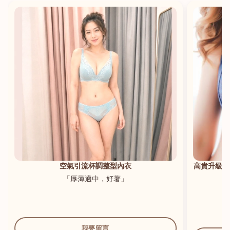
港澳中文
English
空氣引流杯調整型內衣
高貴升級新
「厚薄適中，好著」
我要留言