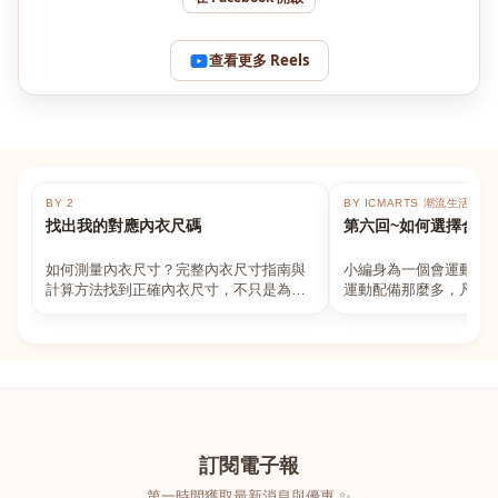
查看更多 Reels
BY 2
BY ICMARTS 潮流生活百貨
找出我的對應內衣尺碼
第六回~如何選擇合適
如何測量內衣尺寸？完整內衣尺寸指南與
小編身為一個會運動的
計算方法找到正確內衣尺寸，不只是為了
運動配備那麼多，凡舉
數字好看，而是為了長時間穿著的舒適與
動上衣，外套，內衣，
支撐。如果你...
堆！真的很多人...
訂閱電子報
第一時間獲取最新消息與優惠 ✨