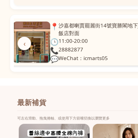
📍
澳門啤利喇街121號珍興樓L1舖
面
🕒
11:00-20:00
‹
📞
28331971
💬
WeChat：icmarts02
最新補貨
可左右滑動、拖曳捲軸、或使用下方箭嘴切換以瀏覽更多