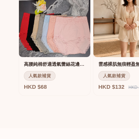
高腰純棉舒適透氣蕾絲花邊三角褲
雲感裸肌無痕輕盈
人氣款補貨
人氣款補貨
HKD $68
HKD $132
HKD 