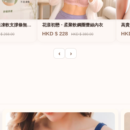
果凍軟支撐條無鋼
花漾初戀・柔聚軟鋼圈蕾絲內衣
高貴
E、
HKD $ 228
HK
$ 268.00
HKD $ 380.00
‹
›