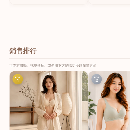
銷售排行
可左右滑動、拖曳捲軸、或使用下方箭嘴切換以瀏覽更多
TOP
TOP
1
2