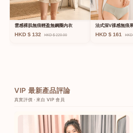
法式深V祼感無痕
雲感裸肌無痕輕盈無鋼圈內衣
圈內衣
HKD $ 161
HKD $ 132
HKD 
HKD $ 220.00
VIP 最新產品評論
真實評價 · 來自 VIP 會員