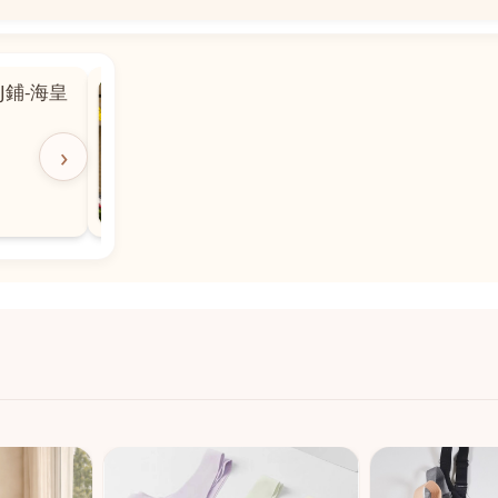
📍
 粵華廣場對
沙嘉都喇賈罷麗街14號寶勝
飯店對面
🕒
11:00-20:00
›
📞
28882877
💬
WeChat：icmarts05