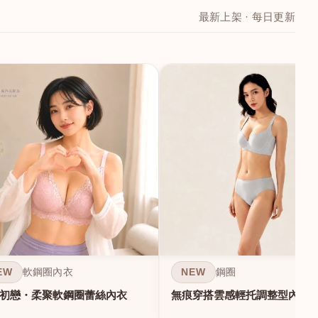
最新上架 · 每日更新
EW
NEW
軟鋼圈內衣
鋼圈
初戀・柔聚軟鋼圈蕾絲內衣
無痕穿搭雲感輕托調整型內衣