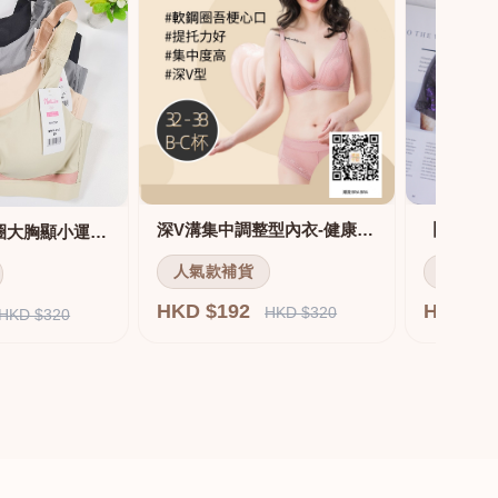
深V溝集中調整型內衣-健康軟鋼圈
舒適無痕無鋼圈大胸顯小運動內衣
人氣款補貨
人氣款
HKD $192
HKD $
HKD $320
HKD $320