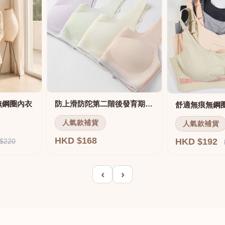
無鋼圈內衣
防上滑防陀第二階後發育期內衣
人氣款補貨
人氣款補貨
HKD $168
HKD $192
$220
‹
›