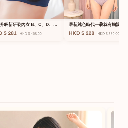
升級新研發內衣 B、C、D、
最新純色時代一著就有胸調整
F專業養脂術系列
衣-專治小胸 蝴蝶肌位矯正型內
D $ 281
HKD $ 228
HKD $ 468.00
HKD $ 380.00