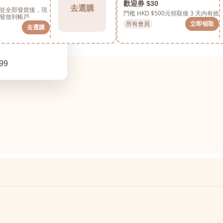
歡迎券 $30
去選購
並全部發貨後，現
門檻 HKD $500元
領取後 3 天內有效
發放到帳戶
所有會員
立即領取
去選購
99