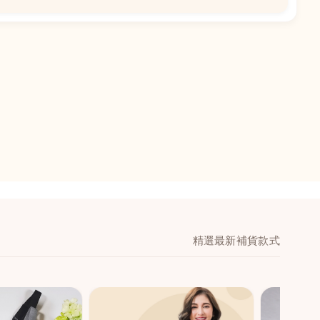
📍
閣地下J鋪-海皇
澳門黑沙環馬場大馬
舖 (萬寧隔離)
🕒
11:00-20:00
📞
28474006
💬
WeChat：icmarts0
精選最新補貨款式