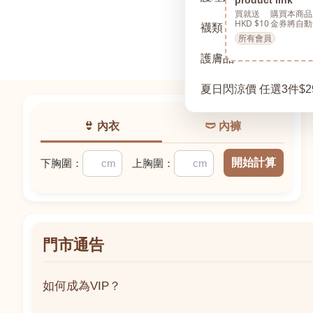
買就送
購買本商品
HKD $10
金券將自動
襪類
所有會員
護膚品
夏日閃涼價 任選3件$2
👙 內衣
🩲 內褲
開始計算
下胸圍：
上胸圍：
門市通告
如何成為VIP？
如何成為VIP？