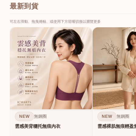
最新到貨
可左右滑動、拖曳捲軸、或使用下方箭嘴切換以瀏覽更多
NEW
NEW
無鋼圈
無鋼圈
雲感美背穩托無痕內衣
雲感裸肌無痕輕盈