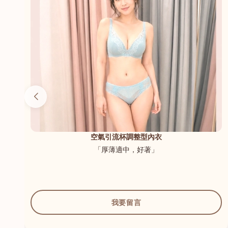
（內
空氣引流杯調整型內衣
「厚薄適中，好著」
我要留言