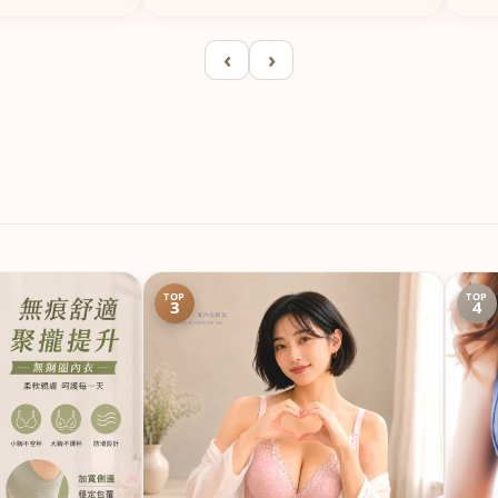
‹
›
TOP
TOP
3
4