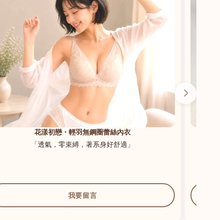
花漾初戀・輕羽無鋼圈蕾絲內衣
「透氣，零束縛，著系身好舒適」
我要留言