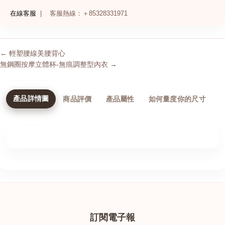
在線客服
|
客服熱線：＋85328331971
← 輕塑腰線美腰背心
無鋼圈按摩立體杯-無痕調整型內衣 →
產品詳情圖
商品評價
產品屬性
如何量度你的尺寸
訂閱電子報