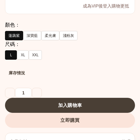
成為VIP後登入購物更抵
顏色：
蓮藕紫
深寶藍
柔光膚
淺粉灰
尺碼：
L
XL
XXL
庫存情況
加入購物車
立即購買