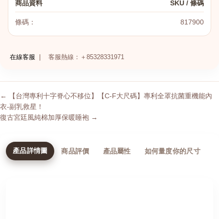
商品資料
SKU / 條碼
條碼：
817900
在線客服
|
客服熱線：＋85328331971
← 【台灣專利十字脊心不移位】【C-F大尺碼】專利全罩抗菌重機能內
衣-副乳救星！
復古宮廷風純棉加厚保暖睡袍 →
產品詳情圖
商品評價
產品屬性
如何量度你的尺寸