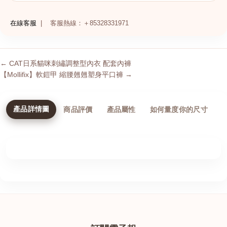
在線客服
|
客服熱線：＋85328331971
← CAT日系貓咪刺繡調整型內衣 配套內褲
【Mollifix】軟鎧甲 縮腰翹翹塑身平口褲 →
產品詳情圖
商品評價
產品屬性
如何量度你的尺寸