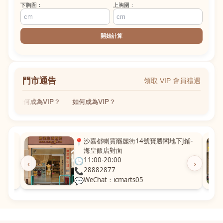
下胸圍：
上胸圍：
開始計算
門市通告
領取 VIP 會員禮遇
如何成為VIP？
如何成為VIP？
粵華廣
📍
沙嘉都喇賈罷麗街14號寶勝閣地下J鋪-
海皇飯店對面
🕒
11:00-20:00
‹
›
📞
28882877
💬
WeChat：icmarts05