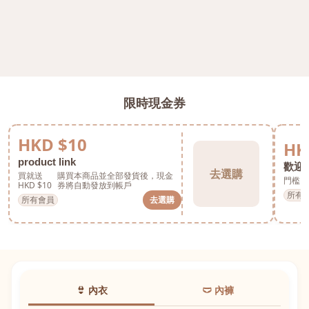
限時現金券
HKD $10
HK
product link
歡迎券
去選購
買就送
購買本商品並全部發貨後，現金
門檻 H
HKD $10
券將自動發放到帳戶
所有
所有會員
去選購
👙 內衣
🩲 內褲