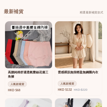
最新補貨
精選最新補貨款式
高腰純棉舒適透氣蕾絲花邊三
雲感裸肌無痕輕盈無鋼圈內衣
角褲
人氣款補貨
人氣款補貨
HKD $132
HKD $220
HKD $68