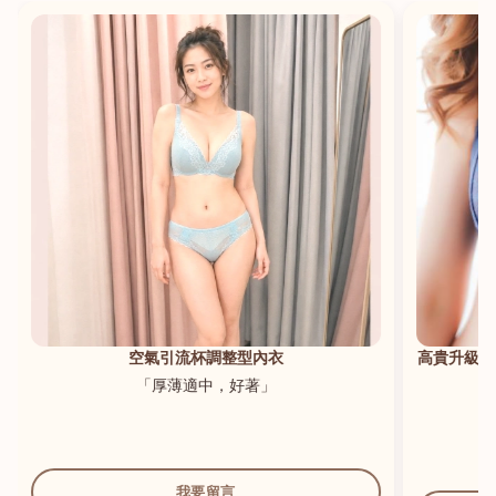
港澳中文
English
空氣引流杯調整型內衣
高貴升級新
「厚薄適中，好著」
我要留言