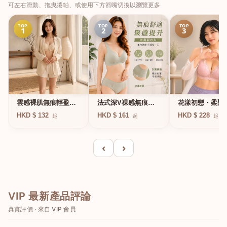
可左右滑動、拖曳捲軸、或使用下方箭嘴切換以瀏覽更多
TOP
TOP
TOP
1
2
3
法式深V祼感無痕果
雲感裸肌無痕輕盈無
花漾初戀・柔聚
凍軟支撐條無鋼圈內
鋼圈內衣
圈蕾絲內衣
HKD $ 161
HKD $ 132
HKD $ 228
起
起
起
衣
‹
›
VIP 最新產品評論
真實評價 · 來自 VIP 會員