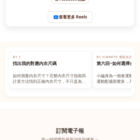
查看更多 Reels
BY 2
BY ICMARTS 潮流生活百貨
找出我的對應內衣尺碼
第六回~如何選擇合適
如何測量內衣尺寸？完整內衣尺寸指南與
小編身為一個會運動的
計算方法找到正確內衣尺寸，不只是為了
運動配備那麼多，凡舉
數字好看，而是為了長時間穿著的舒適與
動上衣，外套，內衣，
支撐。如果你...
堆！真的很多人...
訂閱電子報
第一時間獲取最新消息與優惠 ✨