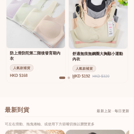
防上滑防陀第二階後發育期內
舒適無痕無鋼圈大胸顯小運動
衣
內衣
人氣款補貨
人氣款補貨
HKD $168
HKD $192
HKD $320
最新到貨
最新上架 · 每日更新
可左右滑動、拖曳捲軸、或使用下方箭嘴切換以瀏覽更多