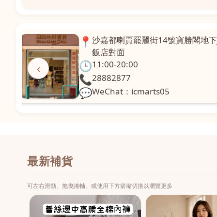
📍
澳門啤利喇街121號珍興樓L1舖
面
🕒
11:00-20:00
‹
📞
28331971
💬
WeChat：icmarts02
最新補貨
可左右滑動、拖曳捲軸、或使用下方箭嘴切換以瀏覽更多