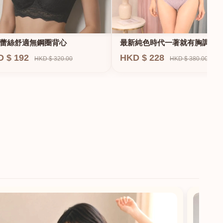
蕾絲舒適無鋼圈背心
最新純色時代一著就有胸調整
衣-專治小胸 蝴蝶肌位矯正型內
D $ 192
HKD $ 228
HKD $ 320.00
HKD $ 380.00