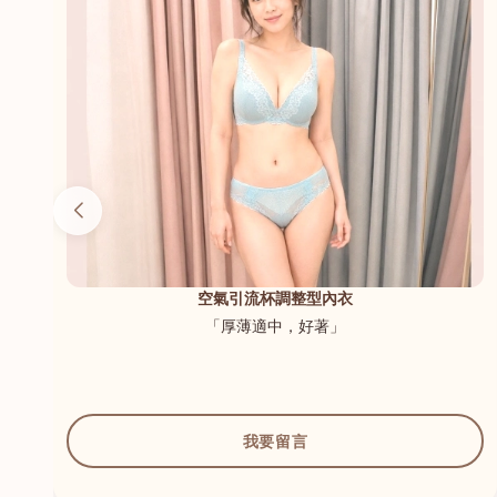
（內
空氣引流杯調整型內衣
「厚薄適中，好著」
我要留言