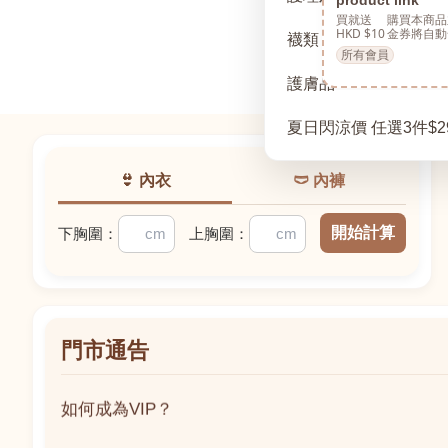
買就送
購買本商品
HKD $10
金券將自動
襪類
所有會員
護膚品
夏日閃涼價 任選3件$2
👙 內衣
🩲 內褲
開始計算
下胸圍：
上胸圍：
門市通告
如何成為VIP？
如何成為VIP？