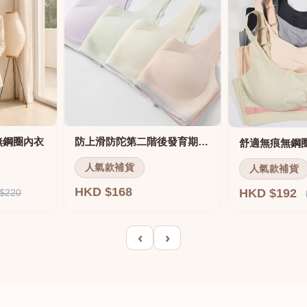
無鋼圈內衣
防上滑防陀第二階後發育期內衣
人氣款補貨
人氣款補貨
HKD $168
HKD $192
$220
‹
›