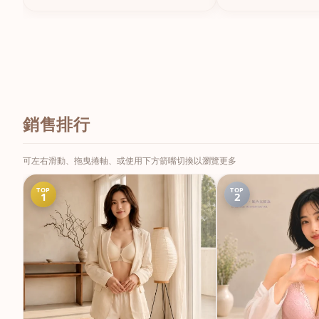
銷售排行
可左右滑動、拖曳捲軸、或使用下方箭嘴切換以瀏覽更多
TOP
TOP
1
2