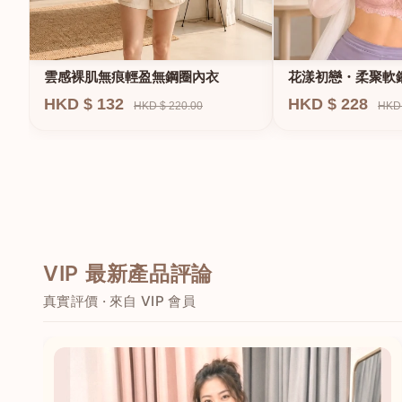
雲感裸肌無痕輕盈無鋼圈內衣
花漾初戀・柔聚軟
HKD $ 132
HKD $ 228
HKD $ 220.00
HKD 
VIP 最新產品評論
真實評價 · 來自 VIP 會員