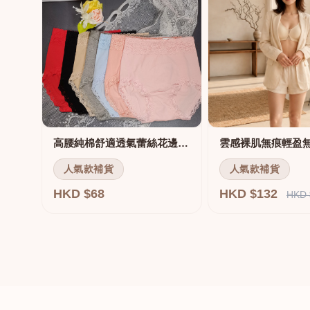
高腰純棉舒適透氣蕾絲花邊三角褲
雲感裸肌無痕輕盈
人氣款補貨
人氣款補貨
HKD $68
HKD $132
HKD 