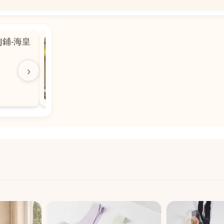
📍
 粵華廣場對
沙嘉都喇賈罷麗街14號寶勝
飯店對面
🕒
11:00-20:00
›
📞
28882877
💬
WeChat：icmarts05