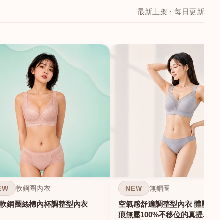
最新上架 · 每日更新
EW
NEW
軟鋼圈內衣
無鋼圈
軟鋼圈絲棉內杯調整型內衣
空氣感舒適調整型內衣 體壓雕塑
痕無壓100%不移位的真提...