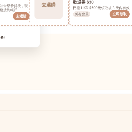
歡迎券 $30
去選購
並全部發貨後，現
門檻 HKD $500元
領取後 3 天內有效
發放到帳戶
所有會員
立即領取
去選購
99