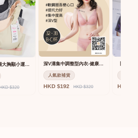
深V溝集中調整型內衣-健康軟鋼圈
舒適無痕無鋼圈大胸顯小運動內衣
人氣款補貨
人氣款
HKD $192
HKD $
HKD $320
HKD $320