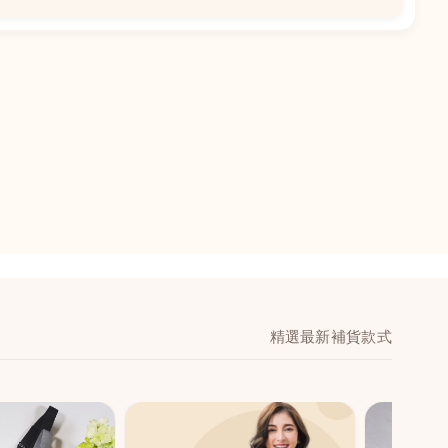
📍
閣地下J鋪-海皇
澳門黑沙環馬場大馬
舖 (萬寧隔離)
🕒
11:00-20:00
📞
28474006
💬
WeChat：icmarts0
精選最新補貨款式