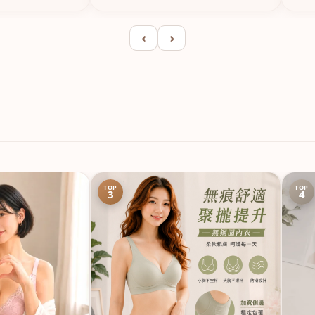
‹
›
TOP
TOP
3
4