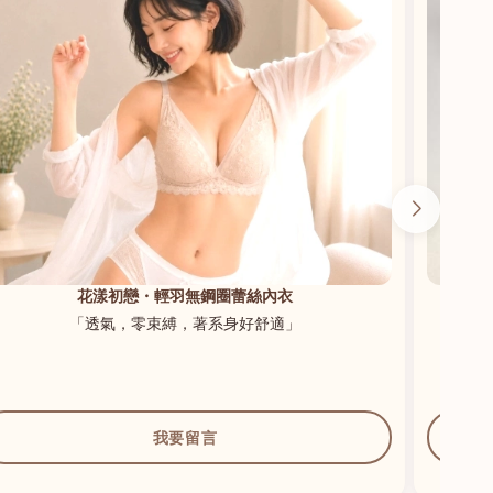
花漾初戀・輕羽無鋼圈蕾絲內衣
「透氣，零束縛，著系身好舒適」
我要留言