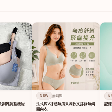
NEW
N
無鋼圈
法式深V祼感無痕果凍軟支撐條無鋼
收副乳調整機能
記憶
圈內衣