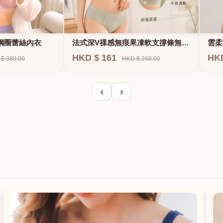
法式深V祼感無痕果凍軟支撐條無鋼
鋼圈蕾絲內衣
雲柔
圈內衣
HKD $ 161
HK
HKD $ 268.00
$ 380.00
‹
›