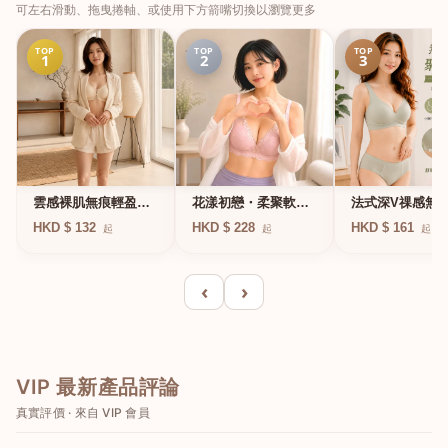
可左右滑動、拖曳捲軸、或使用下方箭嘴切換以瀏覽更多
TOP
TOP
TOP
1
2
3
法式深V祼感無
雲感裸肌無痕輕盈無
花漾初戀・柔聚軟鋼
凍軟支撐條無鋼
鋼圈內衣
圈蕾絲內衣
HKD $ 161
HKD $ 132
HKD $ 228
起
起
起
衣
‹
›
VIP 最新產品評論
真實評價 · 來自 VIP 會員