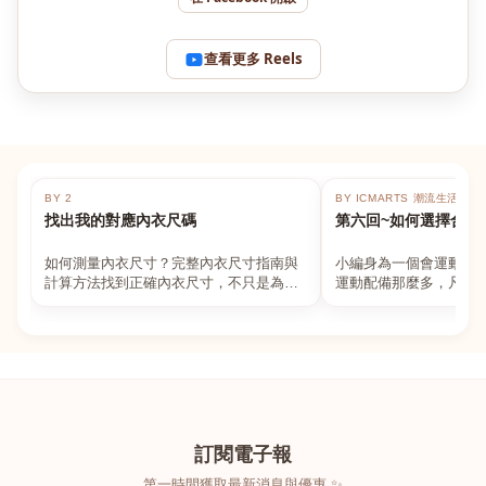
查看更多 Reels
BY 2
BY ICMARTS 潮流生活百貨
找出我的對應內衣尺碼
第六回~如何選擇合適
如何測量內衣尺寸？完整內衣尺寸指南與
小編身為一個會運動的
計算方法找到正確內衣尺寸，不只是為了
運動配備那麼多，凡舉
數字好看，而是為了長時間穿著的舒適與
動上衣，外套，內衣，
支撐。如果你...
堆！真的很多人...
訂閱電子報
第一時間獲取最新消息與優惠 ✨