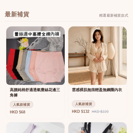
最新補貨
精選最新補貨款式
高腰純棉舒適透氣蕾絲花邊三
雲感裸肌無痕輕盈無鋼圈內衣
角褲
人氣款補貨
人氣款補貨
HKD $132
HKD $220
HKD $68