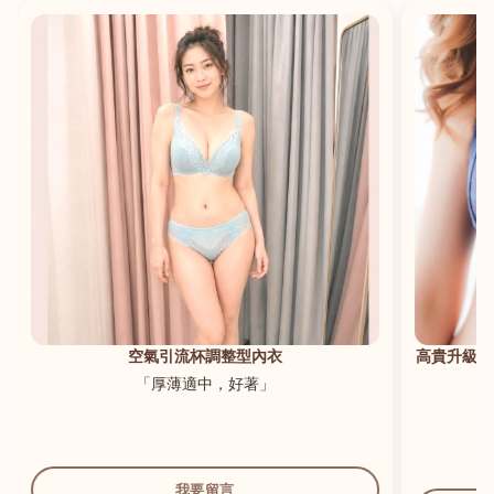
港澳中文
English
空氣引流杯調整型內衣
高貴升級新
「厚薄適中，好著」
我要留言