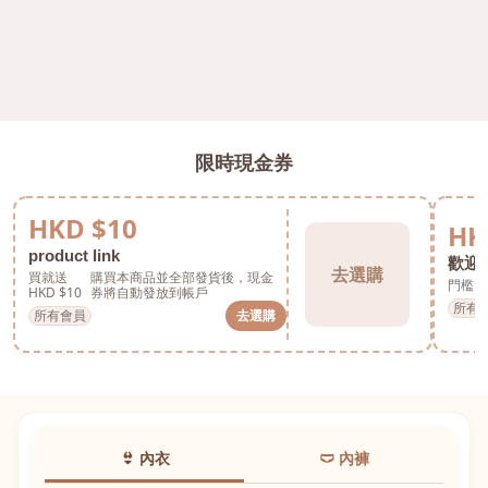
限時現金券
HKD $10
HK
product link
歡迎券
去選購
買就送
購買本商品並全部發貨後，現金
門檻 H
HKD $10
券將自動發放到帳戶
所有
所有會員
去選購
👙 內衣
🩲 內褲