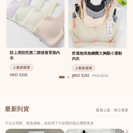
防上滑防陀第二階後發育期內
舒適無痕無鋼圈大胸顯小運動
衣
內衣
人氣款補貨
人氣款補貨
HKD $168
HKD $192
HKD $320
最新到貨
最新上架 · 每日更新
可左右滑動、拖曳捲軸、或使用下方箭嘴切換以瀏覽更多