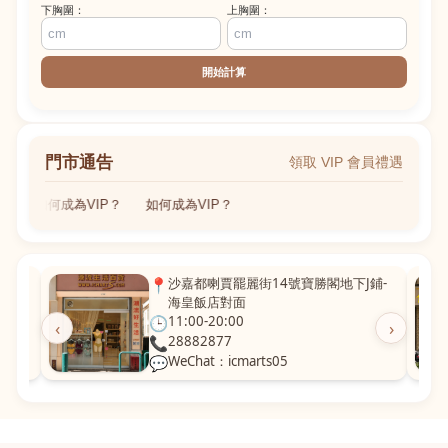
下胸圍：
上胸圍：
開始計算
門市通告
領取 VIP 會員禮遇
如何成為VIP？
如何成為VIP？
粵華廣
📍
沙嘉都喇賈罷麗街14號寶勝閣地下J鋪-
海皇飯店對面
🕒
11:00-20:00
‹
›
📞
28882877
💬
WeChat：icmarts05