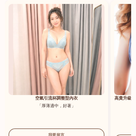
港澳中文
English
空氣引流杯調整型內衣
高貴升級新
「厚薄適中，好著」
我要留言