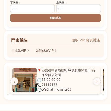
下胸圍：
上胸圍：
開始計算
門市通告
領取 VIP 會員禮遇
如何成為VIP？
如何成為VIP？
粵華廣
📍
沙嘉都喇賈罷麗街14號寶勝閣地下J鋪-
海皇飯店對面
🕒
11:00-20:00
‹
›
📞
28882877
💬
WeChat：icmarts05