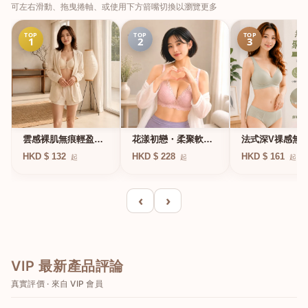
可左右滑動、拖曳捲軸、或使用下方箭嘴切換以瀏覽更多
TOP
TOP
TOP
1
2
3
法式深V祼感無
雲感裸肌無痕輕盈無
花漾初戀・柔聚軟鋼
凍軟支撐條無鋼
鋼圈內衣
圈蕾絲內衣
HKD $ 161
HKD $ 132
HKD $ 228
起
起
起
衣
‹
›
VIP 最新產品評論
真實評價 · 來自 VIP 會員