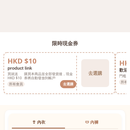
限時現金券
HKD $10
HK
product link
歡迎券
去選購
買就送
購買本商品並全部發貨後，現金
門檻 H
HKD $10
券將自動發放到帳戶
所有
所有會員
去選購
👙 內衣
🩲 內褲