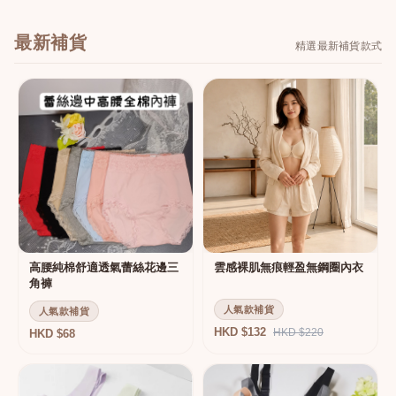
最新補貨
精選最新補貨款式
高腰純棉舒適透氣蕾絲花邊三
雲感裸肌無痕輕盈無鋼圈內衣
角褲
人氣款補貨
人氣款補貨
HKD $132
HKD $220
HKD $68