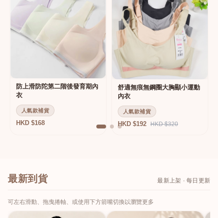
防上滑防陀第二階後發育期內
舒適無痕無鋼圈大胸顯小運動
衣
內衣
人氣款補貨
人氣款補貨
HKD $168
HKD $192
HKD $320
最新到貨
最新上架 · 每日更新
可左右滑動、拖曳捲軸、或使用下方箭嘴切換以瀏覽更多