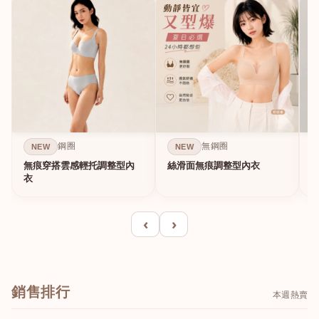
鋼圈
無鋼圈
NEW
NEW
無痕穿搭雲感輕托調整型內
絲滑面無痕調整型內衣
A
衣
‹
›
銷售排行
本週熱賣