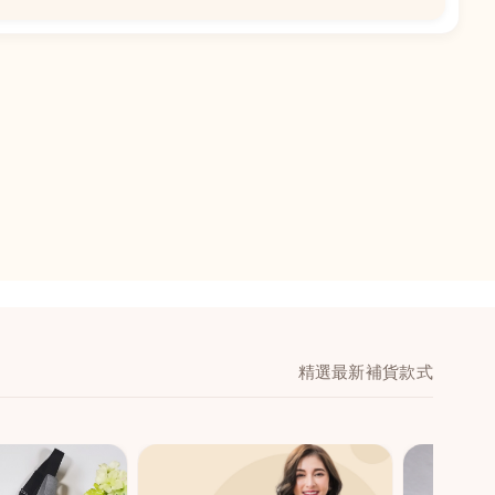
📍
閣地下J鋪-海皇
澳門黑沙環馬場大馬
舖 (萬寧隔離)
🕒
11:00-20:00
📞
28474006
💬
WeChat：icmarts0
精選最新補貨款式