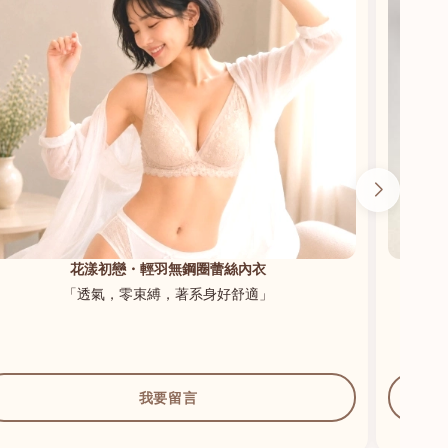
花漾初戀・輕羽無鋼圈蕾絲內衣
「透氣，零束縛，著系身好舒適」
我要留言