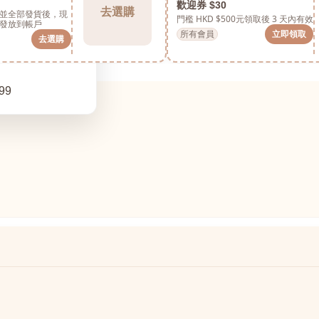
歡迎券 $30
去選購
並全部發貨後，現
門檻 HKD $500元
領取後 3 天內有效
發放到帳戶
所有會員
立即領取
去選購
99