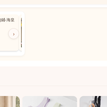
📍
 粵華廣場對
沙嘉都喇賈罷麗街14號寶勝
飯店對面
🕒
11:00-20:00
›
📞
28882877
💬
WeChat：icmarts05