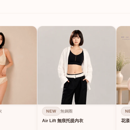
NEW
N
衣
無鋼圈
Air Lift 無痕托提內衣
花漾