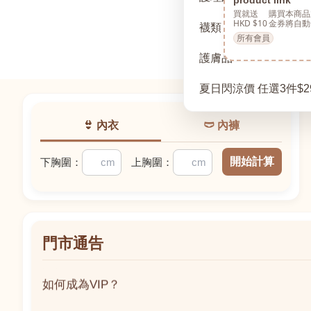
買就送
購買本商品
HKD $10
金券將自動
襪類
所有會員
護膚品
夏日閃涼價 任選3件$2
👙 內衣
🩲 內褲
開始計算
下胸圍：
上胸圍：
門市通告
如何成為VIP？
如何成為VIP？