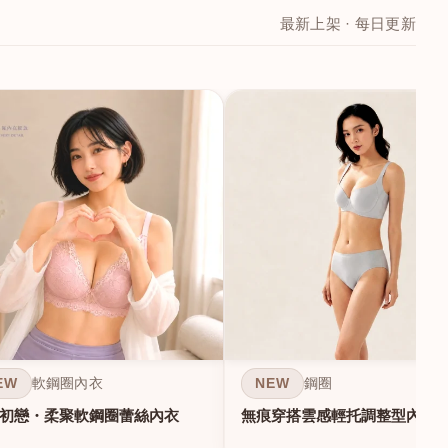
最新上架 · 每日更新
EW
NEW
軟鋼圈內衣
鋼圈
初戀・柔聚軟鋼圈蕾絲內衣
無痕穿搭雲感輕托調整型內衣