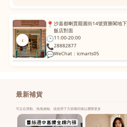
📍
澳門啤利喇街121號珍興樓L1舖
面
🕒
11:00-20:00
‹
📞
28331971
💬
WeChat：icmarts02
最新補貨
可左右滑動、拖曳捲軸、或使用下方箭嘴切換以瀏覽更多