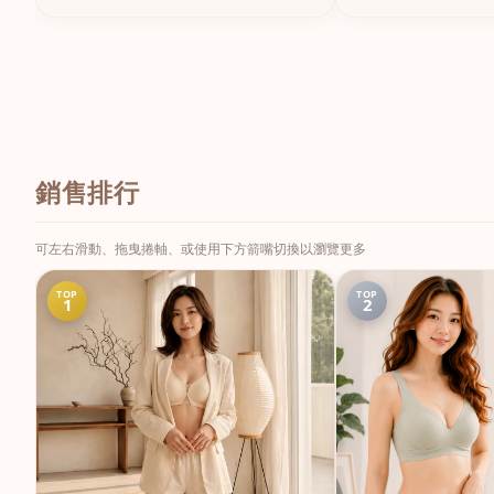
銷售排行
可左右滑動、拖曳捲軸、或使用下方箭嘴切換以瀏覽更多
TOP
TOP
1
2