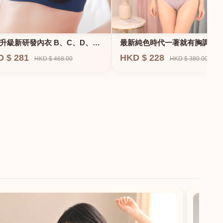
升級新研發內衣 B、C、D、
最新純色時代一著就有胸調整
F專業養脂術系列
衣-專治小胸 蝴蝶肌位矯正型內
D $ 281
HKD $ 228
HKD $ 468.00
HKD $ 380.00