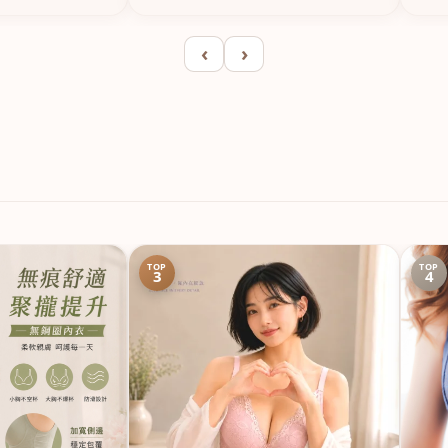
‹
›
TOP
TOP
3
4