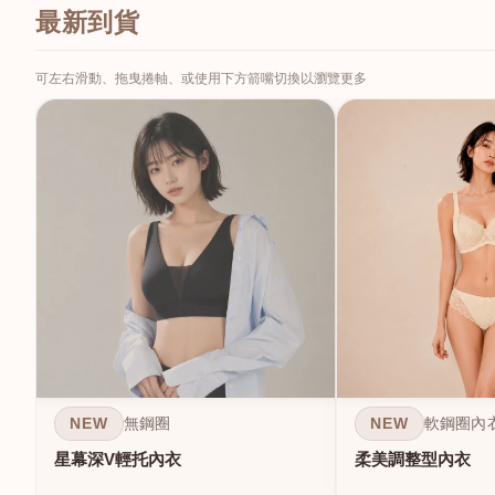
最新到貨
可左右滑動、拖曳捲軸、或使用下方箭嘴切換以瀏覽更多
NEW
NEW
無鋼圈
軟鋼圈內
星幕深V輕托內衣
柔美調整型內衣