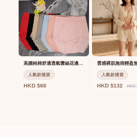
高腰純棉舒適透氣蕾絲花邊三角褲
雲感裸肌無痕輕盈
人氣款補貨
人氣款補貨
HKD $68
HKD $132
HKD 