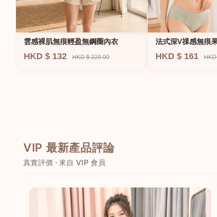
法式深V祼感無痕
雲感裸肌無痕輕盈無鋼圈內衣
圈內衣
HKD $ 161
HKD $ 132
HKD 
HKD $ 220.00
VIP 最新產品評論
真實評價 · 來自 VIP 會員