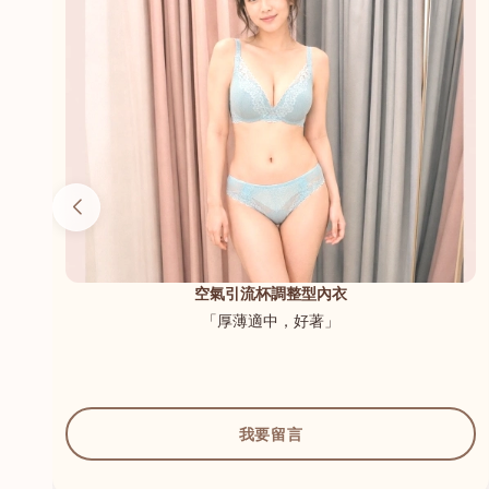
（內
空氣引流杯調整型內衣
「厚薄適中，好著」
我要留言