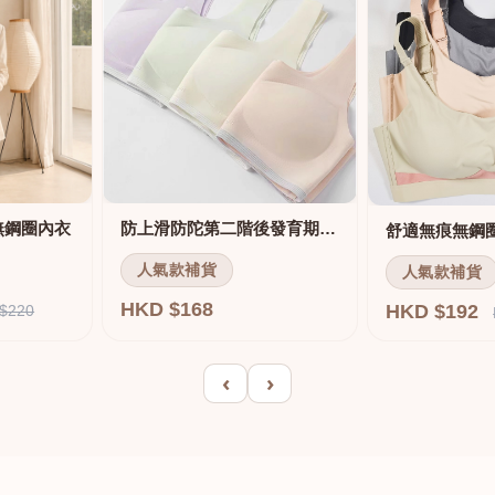
無鋼圈內衣
防上滑防陀第二階後發育期內衣
人氣款補貨
人氣款補貨
HKD $168
HKD $192
$220
‹
›