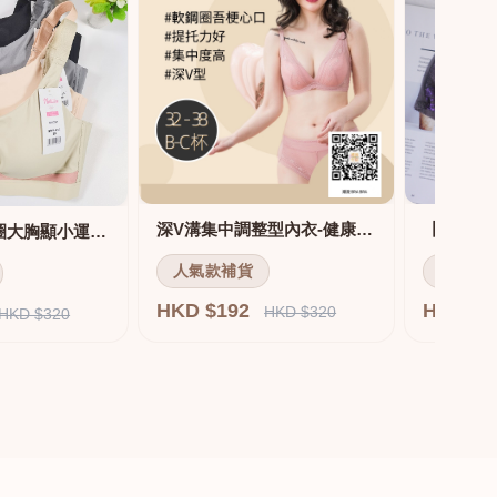
深V溝集中調整型內衣-健康軟鋼圈
舒適無痕無鋼圈大胸顯小運動內衣
人氣款補貨
人氣款
HKD $192
HKD $
HKD $320
HKD $320