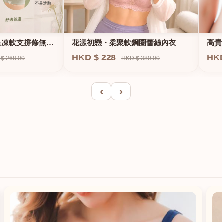
果凍軟支撐條無鋼
花漾初戀・柔聚軟鋼圈蕾絲內衣
高貴
E、
HKD $ 228
HK
$ 268.00
HKD $ 380.00
‹
›