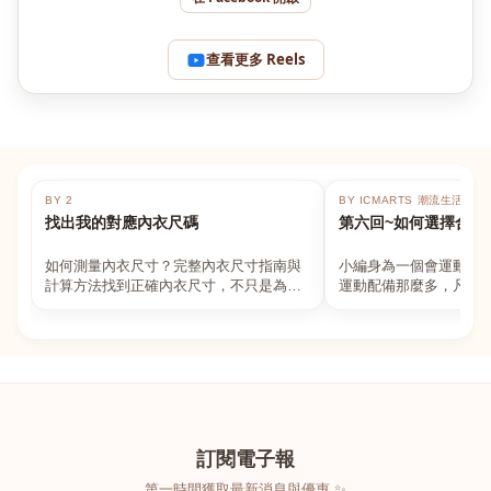
查看更多 Reels
BY 2
BY ICMARTS 潮流生活百貨
找出我的對應內衣尺碼
第六回~如何選擇合適
如何測量內衣尺寸？完整內衣尺寸指南與
小編身為一個會運動的
計算方法找到正確內衣尺寸，不只是為了
運動配備那麼多，凡舉
數字好看，而是為了長時間穿著的舒適與
動上衣，外套，內衣，
支撐。如果你...
堆！真的很多人...
訂閱電子報
第一時間獲取最新消息與優惠 ✨