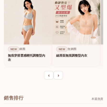
鋼圈
無鋼圈
NEW
NEW
無痕穿搭雲感輕托調整型內
絲滑面無痕調整型內衣
A
衣
‹
›
銷售排行
本週熱賣