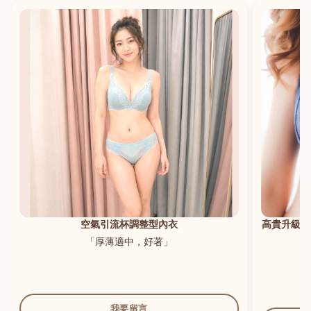
港澳中文
English
空氣引流杯調整型內衣
高貴升級新
「厚薄適中，好著」
我要留言