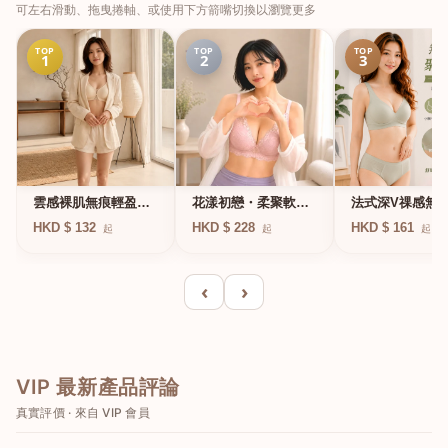
可左右滑動、拖曳捲軸、或使用下方箭嘴切換以瀏覽更多
TOP
TOP
TOP
1
2
3
法式深V祼感無
雲感裸肌無痕輕盈無
花漾初戀・柔聚軟鋼
凍軟支撐條無鋼
鋼圈內衣
圈蕾絲內衣
HKD $ 161
HKD $ 132
HKD $ 228
起
起
起
衣
‹
›
VIP 最新產品評論
真實評價 · 來自 VIP 會員