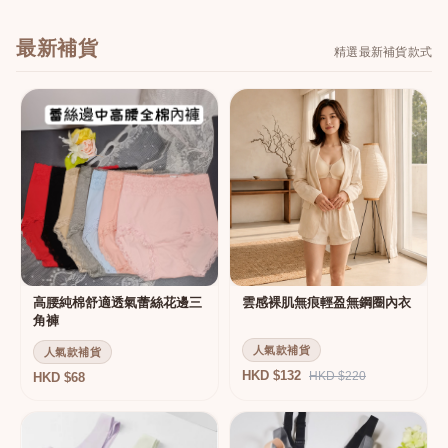
最新補貨
精選最新補貨款式
高腰純棉舒適透氣蕾絲花邊三
雲感裸肌無痕輕盈無鋼圈內衣
角褲
人氣款補貨
人氣款補貨
HKD $132
HKD $220
HKD $68