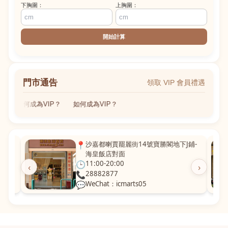
下胸圍：
上胸圍：
開始計算
門市通告
領取 VIP 會員禮遇
如何成為VIP？
如何成為VIP？
粵華廣
📍
沙嘉都喇賈罷麗街14號寶勝閣地下J鋪-
海皇飯店對面
🕒
11:00-20:00
‹
›
📞
28882877
💬
WeChat：icmarts05