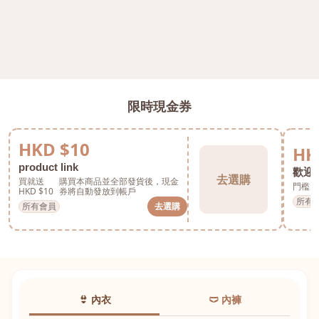
限時現金券
HKD $10
HK
product link
歡迎券
去選購
買就送
購買本商品並全部發貨後，現金
門檻 H
HKD $10
券將自動發放到帳戶
所有
所有會員
去選購
👙 內衣
🩲 內褲