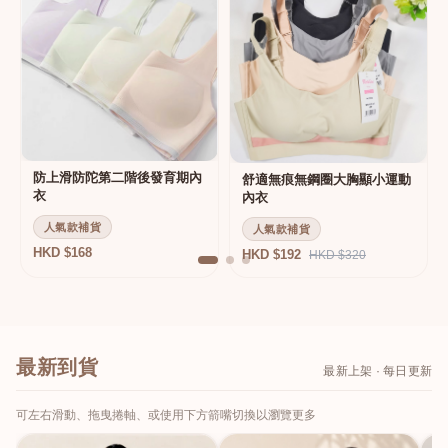
防上滑防陀第二階後發育期內
舒適無痕無鋼圈大胸顯小運動
衣
內衣
人氣款補貨
人氣款補貨
HKD $168
HKD $192
HKD $320
最新到貨
最新上架 · 每日更新
可左右滑動、拖曳捲軸、或使用下方箭嘴切換以瀏覽更多