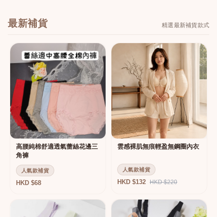
最新補貨
精選最新補貨款式
高腰純棉舒適透氣蕾絲花邊三
雲感裸肌無痕輕盈無鋼圈內衣
角褲
人氣款補貨
人氣款補貨
HKD $132
HKD $220
HKD $68