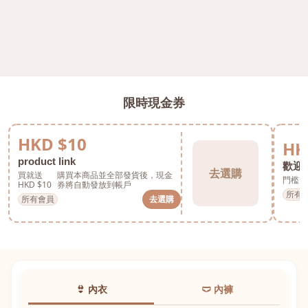
限時現金券
HKD $10
HK
product link
歡迎券
去選購
買就送
購買本商品並全部發貨後，現金
門檻 H
HKD $10
券將自動發放到帳戶
所有
所有會員
去選購
👙 內衣
🩲 內褲