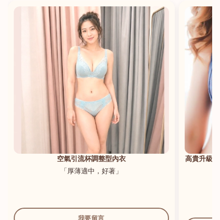
港澳中文
English
空氣引流杯調整型內衣
高貴升級新
「厚薄適中，好著」
我要留言