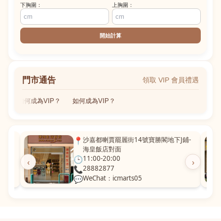
下胸圍：
上胸圍：
開始計算
門市通告
領取 VIP 會員禮遇
如何成為VIP？
如何成為VIP？
粵華廣
📍
沙嘉都喇賈罷麗街14號寶勝閣地下J鋪-
海皇飯店對面
🕒
11:00-20:00
‹
›
📞
28882877
💬
WeChat：icmarts05