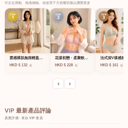
可左右滑動、拖曳捲軸、或使用下方箭嘴切換以瀏覽更多
TOP
TOP
TOP
1
2
3
法式深V祼感無
雲感裸肌無痕輕盈無
花漾初戀・柔聚軟鋼
凍軟支撐條無鋼
鋼圈內衣
圈蕾絲內衣
HKD $ 161
HKD $ 132
HKD $ 228
起
起
起
衣
‹
›
VIP 最新產品評論
真實評價 · 來自 VIP 會員