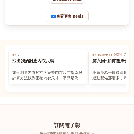
查看更多 Reels
BY 2
BY ICMARTS 潮流生活百貨
找出我的對應內衣尺碼
第六回~如何選擇合適
如何測量內衣尺寸？完整內衣尺寸指南與
小編身為一個會運動的
計算方法找到正確內衣尺寸，不只是為了
運動配備那麼多，凡舉
數字好看，而是為了長時間穿著的舒適與
動上衣，外套，內衣，
支撐。如果你...
堆！真的很多人...
訂閱電子報
第一時間獲取最新消息與優惠 ✨