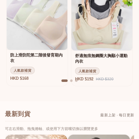
防上滑防陀第二階後發育期內
舒適無痕無鋼圈大胸顯小運動
衣
內衣
人氣款補貨
人氣款補貨
HKD $168
HKD $192
HKD $320
最新到貨
最新上架 · 每日更新
可左右滑動、拖曳捲軸、或使用下方箭嘴切換以瀏覽更多