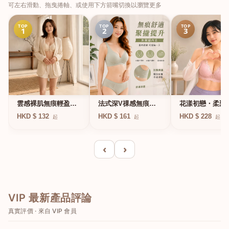
可左右滑動、拖曳捲軸、或使用下方箭嘴切換以瀏覽更多
TOP
TOP
TOP
1
2
3
法式深V祼感無痕果
雲感裸肌無痕輕盈無
花漾初戀・柔聚
凍軟支撐條無鋼圈內
鋼圈內衣
圈蕾絲內衣
HKD $ 161
HKD $ 132
HKD $ 228
起
起
起
衣
‹
›
VIP 最新產品評論
真實評價 · 來自 VIP 會員