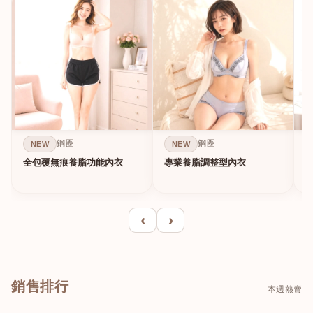
鋼圈
鋼圈
NEW
NEW
全包覆無痕養脂功能內衣
專業養脂調整型內衣
‹
›
銷售排行
本週熱賣