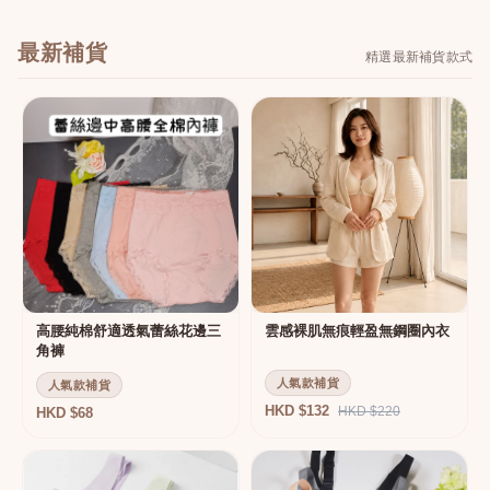
最新補貨
精選最新補貨款式
高腰純棉舒適透氣蕾絲花邊三
雲感裸肌無痕輕盈無鋼圈內衣
角褲
人氣款補貨
人氣款補貨
HKD $132
HKD $220
HKD $68