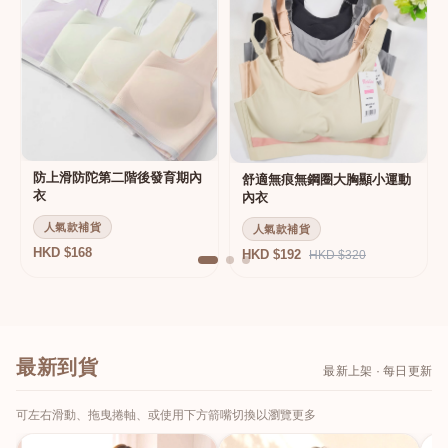
防上滑防陀第二階後發育期內
舒適無痕無鋼圈大胸顯小運動
衣
內衣
人氣款補貨
人氣款補貨
HKD $168
HKD $192
HKD $320
最新到貨
最新上架 · 每日更新
可左右滑動、拖曳捲軸、或使用下方箭嘴切換以瀏覽更多