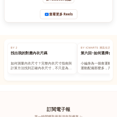
查看更多 Reels
BY 2
BY ICMARTS 潮流生活百貨
找出我的對應內衣尺碼
第六回~如何選擇合適
如何測量內衣尺寸？完整內衣尺寸指南與
小編身為一個會運動的
計算方法找到正確內衣尺寸，不只是為了
運動配備那麼多，凡舉
數字好看，而是為了長時間穿著的舒適與
動上衣，外套，內衣，
支撐。如果你...
堆！真的很多人...
訂閱電子報
第一時間獲取最新消息與優惠 ✨