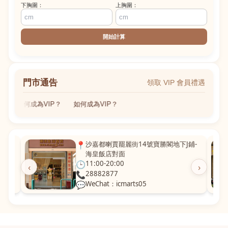
下胸圍：
上胸圍：
開始計算
門市通告
領取 VIP 會員禮遇
如何成為VIP？
如何成為VIP？
粵華廣
📍
沙嘉都喇賈罷麗街14號寶勝閣地下J鋪-
海皇飯店對面
🕒
11:00-20:00
‹
›
📞
28882877
💬
WeChat：icmarts05