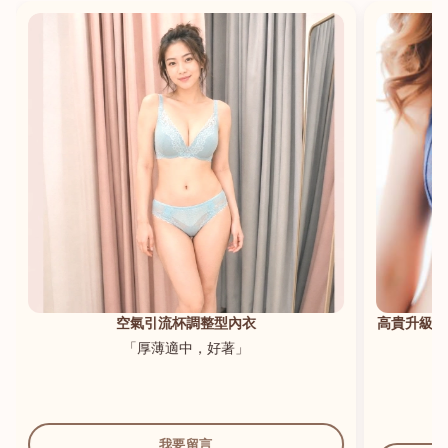
港澳中文
English
空氣引流杯調整型內衣
高貴升級新
「厚薄適中，好著」
我要留言