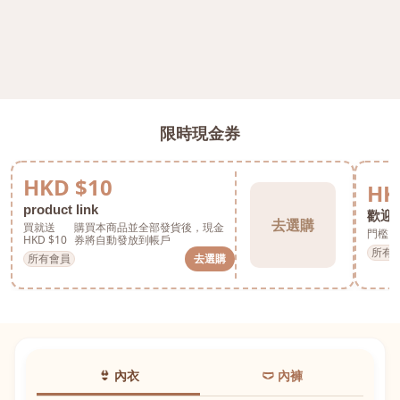
限時現金券
HKD $10
HK
product link
歡迎券
去選購
買就送
購買本商品並全部發貨後，現金
門檻 H
HKD $10
券將自動發放到帳戶
所有
所有會員
去選購
👙 內衣
🩲 內褲