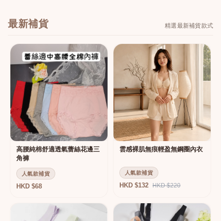
最新補貨
精選最新補貨款式
高腰純棉舒適透氣蕾絲花邊三
雲感裸肌無痕輕盈無鋼圈內衣
角褲
人氣款補貨
人氣款補貨
HKD $132
HKD $220
HKD $68