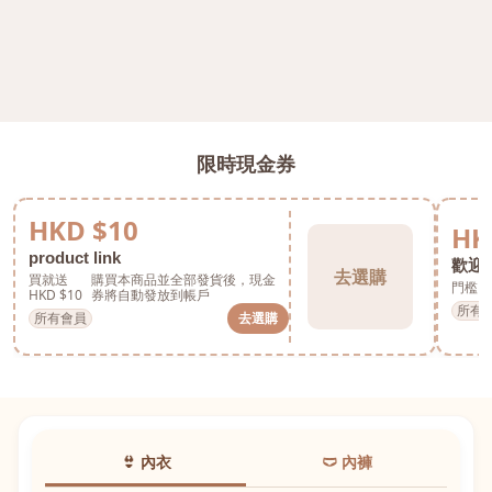
限時現金券
HKD $10
HK
product link
歡迎券
去選購
買就送
購買本商品並全部發貨後，現金
門檻 H
HKD $10
券將自動發放到帳戶
所有
所有會員
去選購
👙 內衣
🩲 內褲