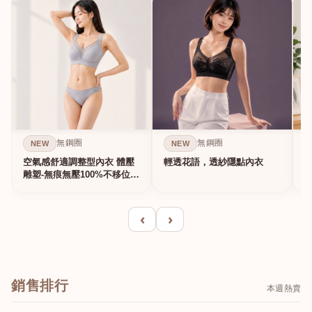
無鋼圈
無鋼圈
NEW
NEW
空氣感舒適調整型內衣 體壓
輕透花語，透紗隱點內衣
雕塑-無痕無壓100%不移位的
真提...
‹
›
銷售排行
本週熱賣