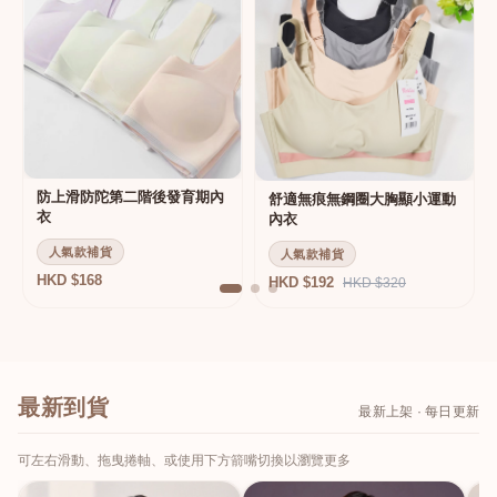
防上滑防陀第二階後發育期內
舒適無痕無鋼圈大胸顯小運動
衣
內衣
人氣款補貨
人氣款補貨
HKD $168
HKD $192
HKD $320
最新到貨
最新上架 · 每日更新
可左右滑動、拖曳捲軸、或使用下方箭嘴切換以瀏覽更多