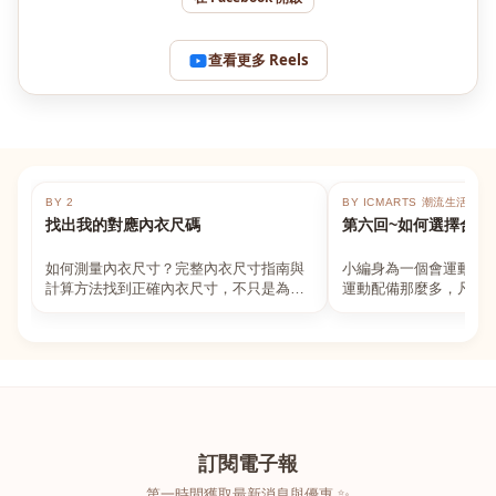
查看更多 Reels
BY 2
BY ICMARTS 潮流生活百貨
找出我的對應內衣尺碼
第六回~如何選擇合適
如何測量內衣尺寸？完整內衣尺寸指南與
小編身為一個會運動的
計算方法找到正確內衣尺寸，不只是為了
運動配備那麼多，凡舉
數字好看，而是為了長時間穿著的舒適與
動上衣，外套，內衣，
支撐。如果你...
堆！真的很多人...
訂閱電子報
第一時間獲取最新消息與優惠 ✨