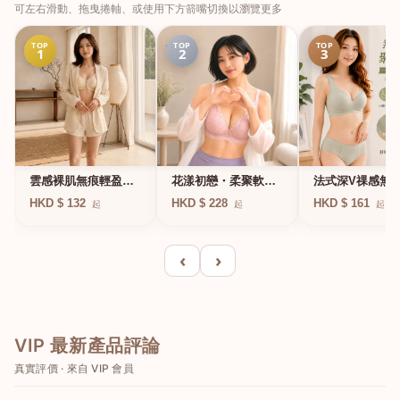
可左右滑動、拖曳捲軸、或使用下方箭嘴切換以瀏覽更多
TOP
TOP
TOP
1
2
3
法式深V祼感無
雲感裸肌無痕輕盈無
花漾初戀・柔聚軟鋼
凍軟支撐條無鋼
鋼圈內衣
圈蕾絲內衣
HKD $ 161
HKD $ 132
HKD $ 228
起
起
起
衣
‹
›
VIP 最新產品評論
真實評價 · 來自 VIP 會員