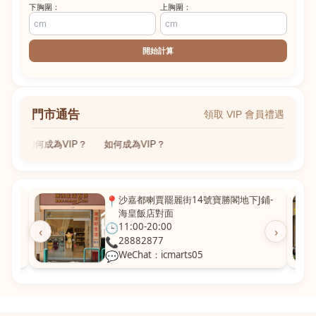
下胸圍：
上胸圍：
開始計算
門市通告
領取 VIP 會員禮遇
如何成為VIP？
如何成為VIP？
粵華廣
📍
沙嘉都喇賈罷麗街14號寶勝閣地下J鋪-
海皇飯店對面
🕒
11:00-20:00
‹
›
📞
28882877
💬
WeChat：icmarts05