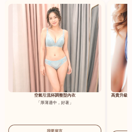
港澳中文
English
空氣引流杯調整型內衣
高貴升級新
「厚薄適中，好著」
我要留言