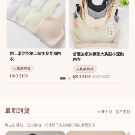
防上滑防陀第二階後發育期內
舒適無痕無鋼圈大胸顯小運動
衣
內衣
人氣款補貨
人氣款補貨
HKD $168
HKD $192
HKD $320
最新到貨
最新上架 · 每日更新
可左右滑動、拖曳捲軸、或使用下方箭嘴切換以瀏覽更多