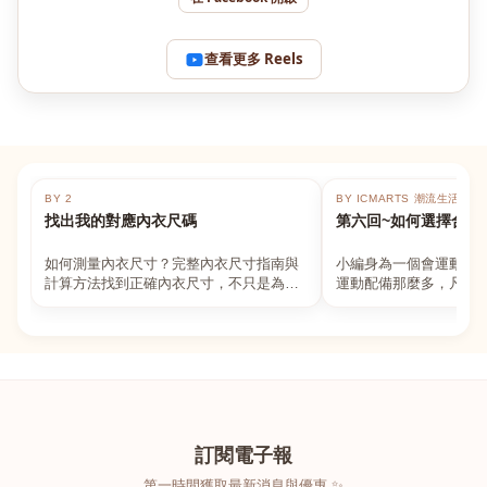
查看更多 Reels
BY 2
BY ICMARTS 潮流生活百貨
找出我的對應內衣尺碼
第六回~如何選擇合適
如何測量內衣尺寸？完整內衣尺寸指南與
小編身為一個會運動的
計算方法找到正確內衣尺寸，不只是為了
運動配備那麼多，凡舉
數字好看，而是為了長時間穿著的舒適與
動上衣，外套，內衣，
支撐。如果你...
堆！真的很多人...
訂閱電子報
第一時間獲取最新消息與優惠 ✨