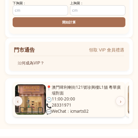
下胸圍：
上胸圍：
開始計算
門市通告
領取 VIP 會員禮遇
IP？
如何成為VIP？
1舖 粵華廣
📍
沙嘉都喇賈罷麗街14號寶勝閣地下J鋪-
海皇飯店對面
🕒
11:00-20:00
‹
›
📞
28882877
💬
WeChat：icmarts05