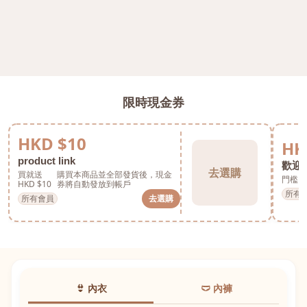
限時現金券
HKD $10
HK
product link
歡迎券
去選購
買就送
購買本商品並全部發貨後，現金
門檻 H
HKD $10
券將自動發放到帳戶
所有
所有會員
去選購
👙 內衣
🩲 內褲