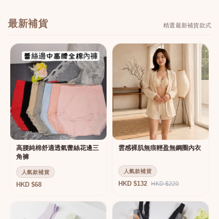
最新補貨
精選最新補貨款式
高腰純棉舒適透氣蕾絲花邊三
雲感裸肌無痕輕盈無鋼圈內衣
角褲
人氣款補貨
人氣款補貨
HKD $132
HKD $220
HKD $68