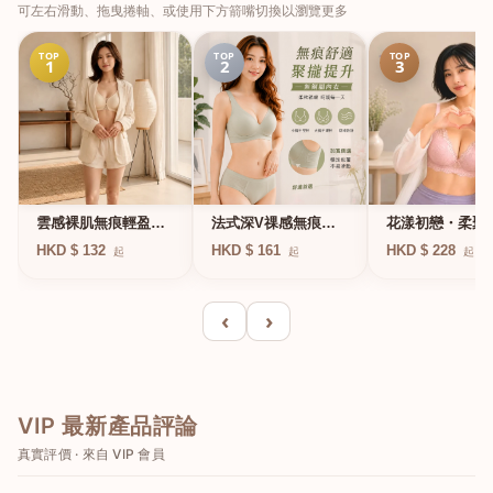
可左右滑動、拖曳捲軸、或使用下方箭嘴切換以瀏覽更多
TOP
TOP
TOP
1
2
3
法式深V祼感無痕果
雲感裸肌無痕輕盈無
花漾初戀・柔聚
凍軟支撐條無鋼圈內
鋼圈內衣
圈蕾絲內衣
HKD $ 161
HKD $ 132
HKD $ 228
起
起
起
衣
‹
›
VIP 最新產品評論
真實評價 · 來自 VIP 會員