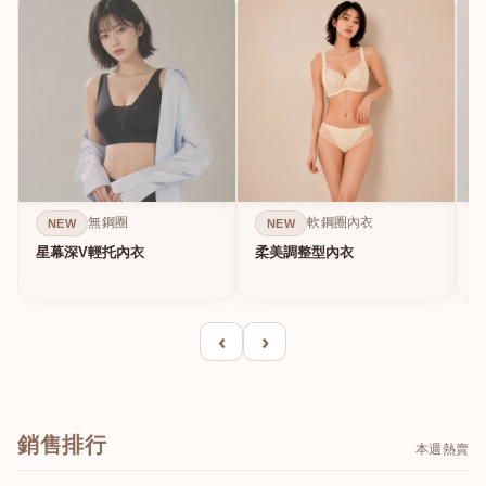
無鋼圈
軟鋼圈內衣
NEW
NEW
星幕深V輕托內衣
柔美調整型內衣
A
‹
›
銷售排行
本週熱賣