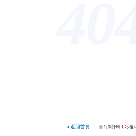
40
◂ 返回首頁
目前倒計時
1
秒後