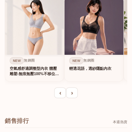
無鋼圈
無鋼圈
NEW
NEW
空氣感舒適調整型內衣 體壓
輕透花語，透紗隱點內衣
雕塑-無痕無壓100%不移位的
真提...
‹
›
銷售排行
本週熱賣