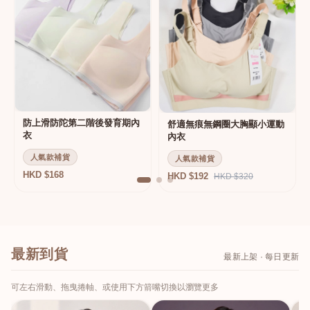
防上滑防陀第二階後發育期內
舒適無痕無鋼圈大胸顯小運動
衣
內衣
人氣款補貨
人氣款補貨
HKD $168
HKD $192
HKD $320
最新到貨
最新上架 · 每日更新
可左右滑動、拖曳捲軸、或使用下方箭嘴切換以瀏覽更多