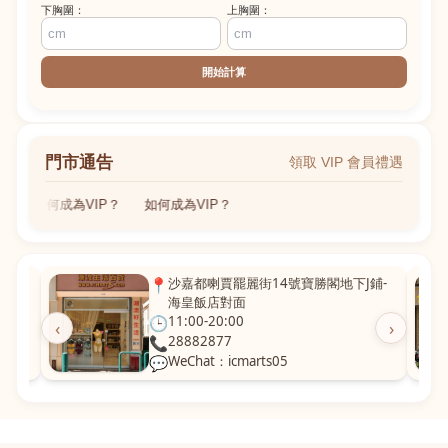
下胸圍：
上胸圍：
開始計算
門市通告
領取 VIP 會員禮遇
如何成為VIP？
如何成為VIP？
粵華廣
📍
沙嘉都喇賈罷麗街14號寶勝閣地下J鋪-
海皇飯店對面
🕒
11:00-20:00
‹
›
📞
28882877
💬
WeChat：icmarts05