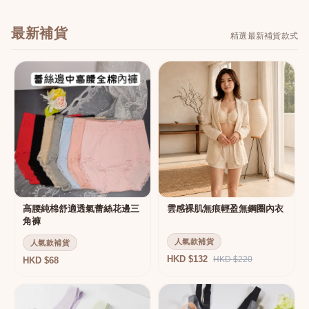
最新補貨
精選最新補貨款式
高腰純棉舒適透氣蕾絲花邊三
雲感裸肌無痕輕盈無鋼圈內衣
角褲
人氣款補貨
人氣款補貨
HKD $132
HKD $220
HKD $68