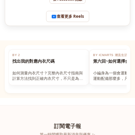
查看更多 Reels
BY 2
BY ICMARTS 潮流生活百貨
找出我的對應內衣尺碼
第六回~如何選擇合適
如何測量內衣尺寸？完整內衣尺寸指南與
小編身為一個會運動的
計算方法找到正確內衣尺寸，不只是為了
運動配備那麼多，凡舉
數字好看，而是為了長時間穿著的舒適與
動上衣，外套，內衣，
支撐。如果你...
堆！真的很多人...
訂閱電子報
第一時間獲取最新消息與優惠 ✨