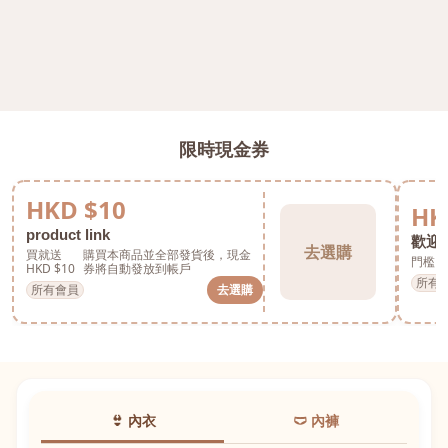
限時現金券
HKD $10
HK
product link
歡迎券
去選購
買就送
購買本商品並全部發貨後，現金
門檻 H
HKD $10
券將自動發放到帳戶
所有
所有會員
去選購
👙 內衣
🩲 內褲