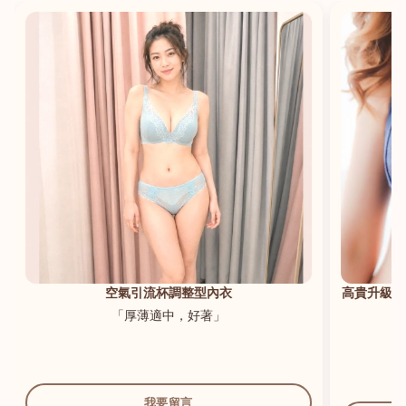
港澳中文
English
空氣引流杯調整型內衣
高貴升級新
「厚薄適中，好著」
我要留言