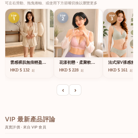
可左右滑動、拖曳捲軸、或使用下方箭嘴切換以瀏覽更多
TOP
TOP
TOP
1
2
3
法式深V祼感無
雲感裸肌無痕輕盈無
花漾初戀・柔聚軟鋼
凍軟支撐條無鋼
鋼圈內衣
圈蕾絲內衣
HKD $ 161
HKD $ 132
HKD $ 228
起
起
起
衣
‹
›
VIP 最新產品評論
真實評價 · 來自 VIP 會員