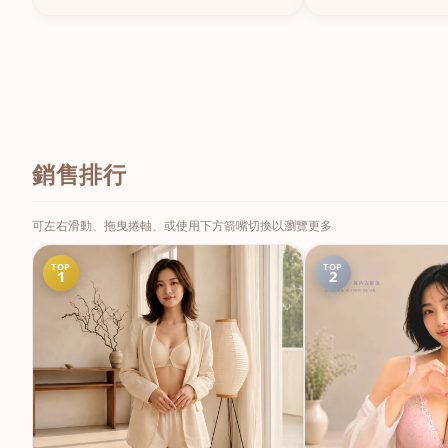
銷售排行
可左右滑動、拖曳捲軸、或使用下方箭嘴切換以瀏覽更多
TOP
TOP
1
2