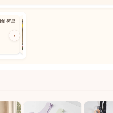
📍
粵華廣場對
沙嘉都喇賈罷麗街14號寶勝
飯店對面
🕒
11:00-20:00
›
📞
28882877
💬
WeChat：icmarts05