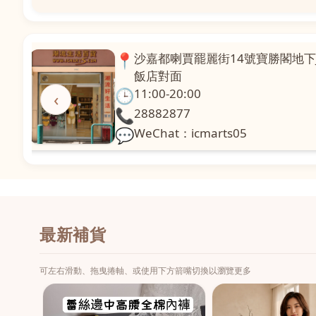
📍
澳門啤利喇街121號珍興樓L1舖 
面
🕒
11:00-20:00
‹
📞
28331971
💬
WeChat：icmarts02
最新補貨
可左右滑動、拖曳捲軸、或使用下方箭嘴切換以瀏覽更多