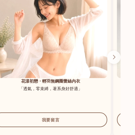
花漾初戀・輕羽無鋼圈蕾絲內衣
「透氣，零束縛，著系身好舒適」
我要留言