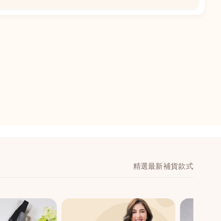
📍
閣地下J鋪-海皇
澳門黑沙環馬場大馬路
舖 (萬寧隔離)
🕒
11:00-20:00
📞
28474006
💬
WeChat：icmarts03
精選最新補貨款式