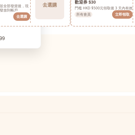
歡迎券 $30
去選購
並全部發貨後，現
門檻 HKD $500元
領取後 3 天內有效
發放到帳戶
所有會員
立即領取
去選購
99