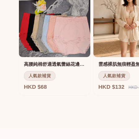
高腰純棉舒適透氣蕾絲花邊三角褲
雲感裸肌無痕輕盈
人氣款補貨
人氣款補貨
HKD $68
HKD $132
HKD 