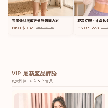
雲感裸肌無痕輕盈無鋼圈內衣
花漾初戀・柔聚軟
HKD $ 132
HKD $ 228
HKD $ 220.00
HKD 
VIP 最新產品評論
真實評價 · 來自 VIP 會員