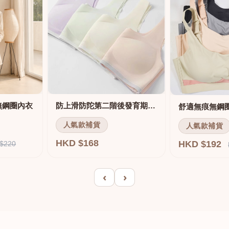
無鋼圈內衣
防上滑防陀第二階後發育期內衣
人氣款補貨
人氣款補貨
HKD $168
HKD $192
$220
‹
›