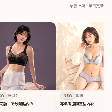
最新上架 · 每日更新
EW
NEW
無鋼圈
鋼圈
花語，透紗隱點內衣
專業養脂調整型內衣