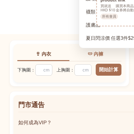
買就送
購買本商品
HKD $10
金券將自動
襪類
所有會員
護膚品
夏日閃涼價 任選3件$2
👙 內衣
🩲 內褲
開始計算
下胸圍：
上胸圍：
門市通告
如何成為VIP？
如何成為VIP？