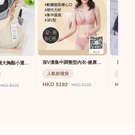
深V溝集中調整型內衣-健康軟鋼圈
舒適無痕無鋼圈大胸顯小運動內衣
人氣款補貨
人氣款
HKD $192
HKD $
HKD $320
HKD $320