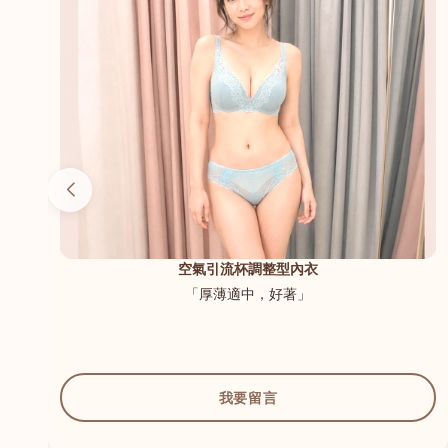
（內
空氣引流杯調整型內衣
「厚薄適中，好著」
我要留言