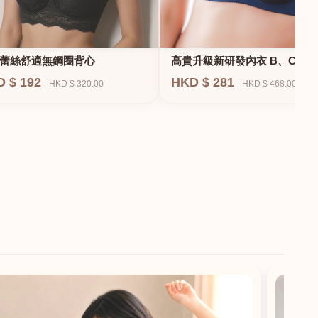
蕾絲舒適無鋼圈背心
高貴升級新研發內衣 B、C、D
E、F專業養脂術系列
D $ 192
HKD $ 281
HKD $ 320.00
HKD $ 468.00