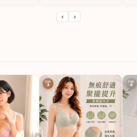
‹
›
TOP
TOP
3
4