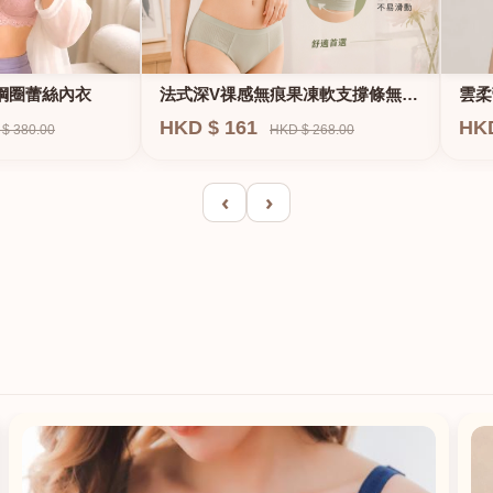
法式深V祼感無痕果凍軟支撐條無鋼
鋼圈蕾絲內衣
雲柔
圈內衣
HKD $ 161
HK
HKD $ 268.00
$ 380.00
‹
›