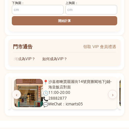
下胸圍：
上胸圍：
開始計算
門市通告
領取 VIP 會員禮遇
如何成為VIP？
如何成為VIP？
粵華廣
📍
沙嘉都喇賈罷麗街14號寶勝閣地下J鋪-
海皇飯店對面
🕒
11:00-20:00
‹
›
📞
28882877
💬
WeChat：icmarts05