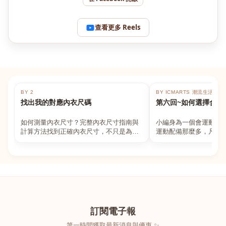
查看更多 Reels
BY 2
BY ICMARTS 潮流生活百貨
找出我的對應內衣尺碼
第六回~如何選擇合適
如何測量內衣尺寸？完整內衣尺寸指南與
小編身為一個會運動的
計算方法找到正確內衣尺寸，不只是為了
運動配備那麼多，凡舉
數字好看，而是為了長時間穿著的舒適與
動上衣，外套，內衣，
支撐。如果你...
堆！真的很多人...
訂閱電子報
第一時間獲取最新消息與優惠 ✨