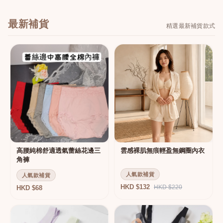
最新補貨
精選最新補貨款式
高腰純棉舒適透氣蕾絲花邊三
雲感裸肌無痕輕盈無鋼圈內衣
角褲
人氣款補貨
人氣款補貨
HKD $132
HKD $220
HKD $68