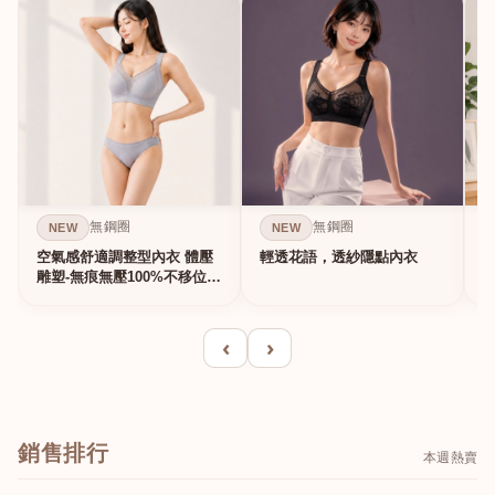
無鋼圈
無鋼圈
NEW
NEW
空氣感舒適調整型內衣 體壓
輕透花語，透紗隱點內衣
雕塑-無痕無壓100%不移位的
真提...
‹
›
銷售排行
本週熱賣