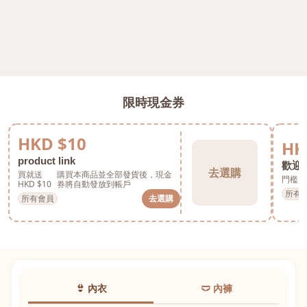
限時現金券
HKD $10
HK
product link
歡迎券
去選購
買就送
購買本商品並全部發貨後，現金
門檻 H
HKD $10
券將自動發放到帳戶
所有
所有會員
去選購
👙 內衣
🩲 內褲