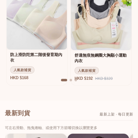
防上滑防陀第二階後發育期內
舒適無痕無鋼圈大胸顯小運動
衣
內衣
人氣款補貨
人氣款補貨
HKD $168
HKD $192
HKD $320
最新到貨
最新上架 · 每日更新
可左右滑動、拖曳捲軸、或使用下方箭嘴切換以瀏覽更多