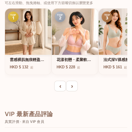
可左右滑動、拖曳捲軸、或使用下方箭嘴切換以瀏覽更多
TOP
TOP
TOP
1
2
3
法式深V祼感無
雲感裸肌無痕輕盈無
花漾初戀・柔聚軟鋼
凍軟支撐條無鋼
鋼圈內衣
圈蕾絲內衣
HKD $ 161
HKD $ 132
HKD $ 228
起
起
起
衣
‹
›
VIP 最新產品評論
真實評價 · 來自 VIP 會員