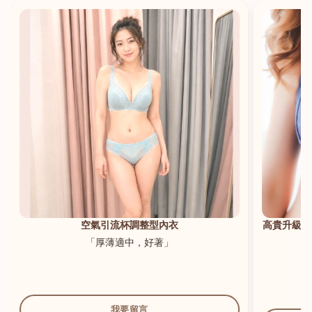
港澳中文
English
空氣引流杯調整型內衣
高貴升級新
「厚薄適中，好著」
我要留言