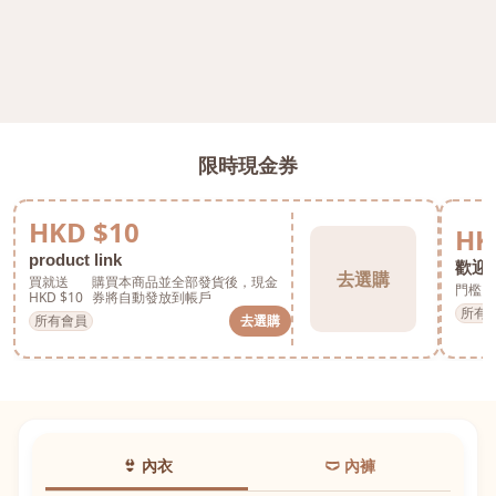
限時現金券
HKD $10
HK
product link
歡迎券
去選購
買就送
購買本商品並全部發貨後，現金
門檻 H
HKD $10
券將自動發放到帳戶
所有
所有會員
去選購
👙 內衣
🩲 內褲