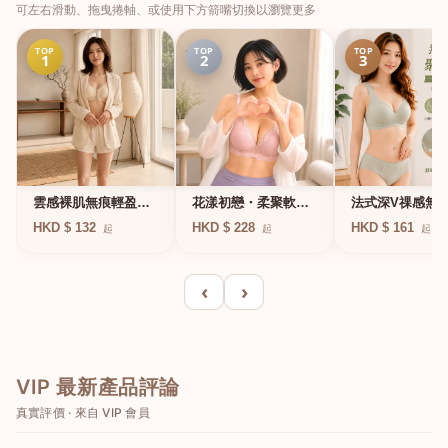
可左右滑動、拖曳捲軸、或使用下方箭嘴切換以瀏覽更多
TOP
TOP
TOP
1
2
3
法式深V祼感無
雲感裸肌無痕輕盈無
花漾初戀・柔聚軟鋼
凍軟支撐條無鋼
鋼圈內衣
圈蕾絲內衣
HKD $ 161
HKD $ 132
HKD $ 228
起
起
起
衣
‹
›
VIP 最新產品評論
真實評價 · 來自 VIP 會員