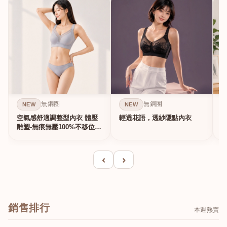
無鋼圈
無鋼圈
NEW
NEW
空氣感舒適調整型內衣 體壓
輕透花語，透紗隱點內衣
雕塑-無痕無壓100%不移位的
真提...
‹
›
銷售排行
本週熱賣