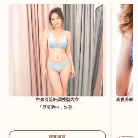
港澳中文
English
空氣引流杯調整型內衣
高貴升級新
「厚薄適中，好著」
我要留言