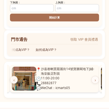
下胸圍：
上胸圍：
開始計算
門市通告
領取 VIP 會員禮遇
如何成為VIP？
如何成為VIP？
粵華廣
📍
沙嘉都喇賈罷麗街14號寶勝閣地下J鋪-
海皇飯店對面
🕒
11:00-20:00
‹
›
📞
28882877
💬
WeChat：icmarts05