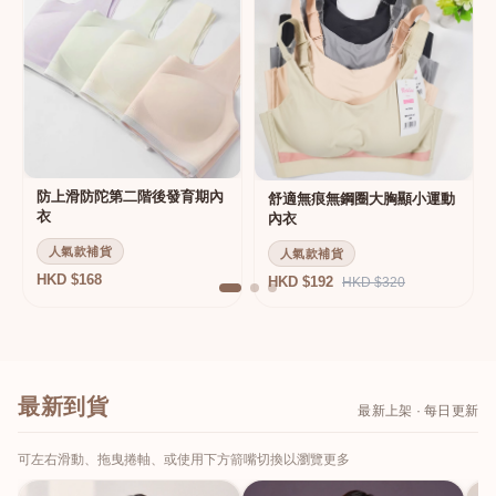
防上滑防陀第二階後發育期內
舒適無痕無鋼圈大胸顯小運動
衣
內衣
人氣款補貨
人氣款補貨
HKD $168
HKD $192
HKD $320
最新到貨
最新上架 · 每日更新
可左右滑動、拖曳捲軸、或使用下方箭嘴切換以瀏覽更多