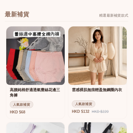
最新補貨
精選最新補貨款式
高腰純棉舒適透氣蕾絲花邊三
雲感裸肌無痕輕盈無鋼圈內衣
角褲
人氣款補貨
人氣款補貨
HKD $132
HKD $220
HKD $68