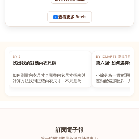
查看更多 Reels
BY 2
BY ICMARTS 潮流生活百貨
找出我的對應內衣尺碼
第六回~如何選擇合適
如何測量內衣尺寸？完整內衣尺寸指南與
小編身為一個會運動的
計算方法找到正確內衣尺寸，不只是為了
運動配備那麼多，凡舉
數字好看，而是為了長時間穿著的舒適與
動上衣，外套，內衣，
支撐。如果你...
堆！真的很多人...
訂閱電子報
第一時間獲取最新消息與優惠 ✨