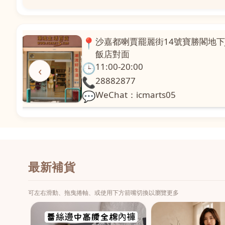
📍
澳門啤利喇街121號珍興樓L1舖
面
🕒
11:00-20:00
‹
📞
28331971
💬
WeChat：icmarts02
最新補貨
可左右滑動、拖曳捲軸、或使用下方箭嘴切換以瀏覽更多