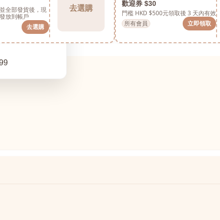
歡迎券 $30
去選購
並全部發貨後，現
門檻 HKD $500元
領取後 3 天內有效
發放到帳戶
所有會員
立即領取
去選購
99