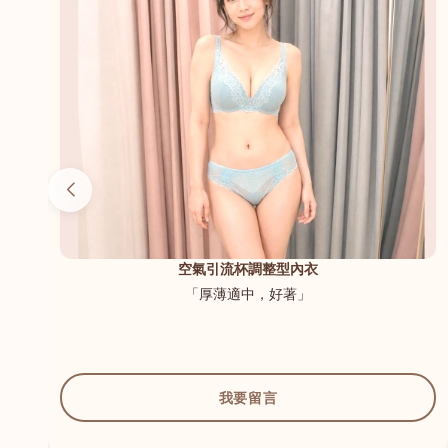
（內
空氣引流杯調整型內衣
「厚薄適中，好著」
我要留言