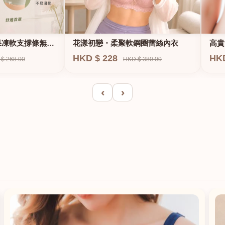
果凍軟支撐條無鋼
花漾初戀・柔聚軟鋼圈蕾絲內衣
高貴
E、
HKD $ 228
HK
$ 268.00
HKD $ 380.00
‹
›