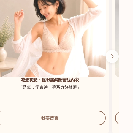
花漾初戀・輕羽無鋼圈蕾絲內衣
「透氣，零束縛，著系身好舒適」
我要留言