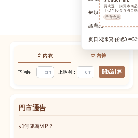
買就送
購買本商品
HKD $10
金券將自動
襪類
所有會員
護膚品
夏日閃涼價 任選3件$2
👙 內衣
🩲 內褲
開始計算
下胸圍：
上胸圍：
門市通告
如何成為VIP？
如何成為VIP？