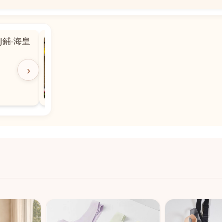
📍
 粵華廣場對
沙嘉都喇賈罷麗街14號寶勝
飯店對面
🕒
11:00-20:00
›
📞
28882877
💬
WeChat：icmarts05