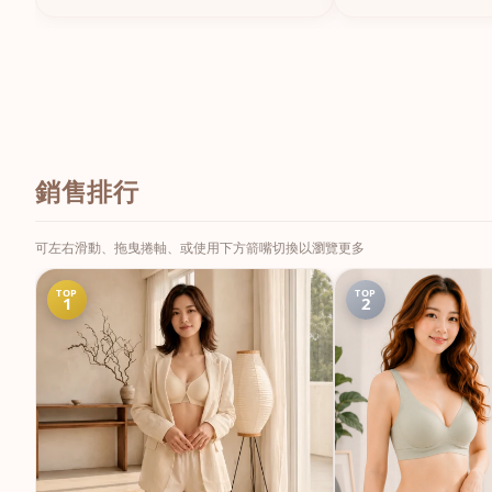
銷售排行
可左右滑動、拖曳捲軸、或使用下方箭嘴切換以瀏覽更多
TOP
TOP
1
2