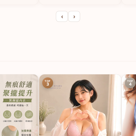
‹
›
TOP
TOP
3
4