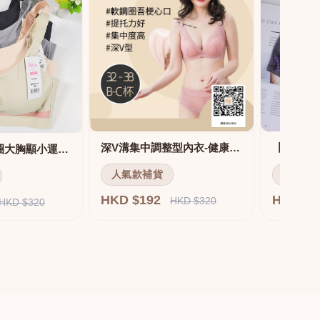
深V溝集中調整型內衣-健康軟鋼圈
舒適無痕無鋼圈大胸顯小運動內衣
人氣款補貨
人氣款
HKD $192
HKD $
HKD $320
HKD $320