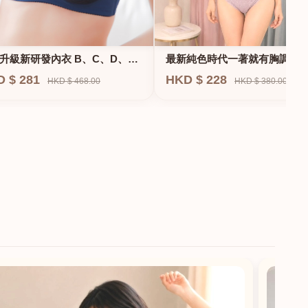
升級新研發內衣 B、C、D、
最新純色時代一著就有胸調整
F專業養脂術系列
衣-專治小胸 蝴蝶肌位矯正型內
D $ 281
HKD $ 228
HKD $ 468.00
HKD $ 380.00