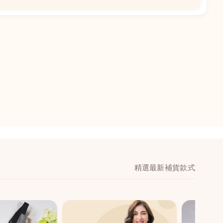
📍
閣地下J鋪-海皇
澳門黑沙環馬場大馬
舖 (萬寧隔離)
🕒
11:00-20:00
📞
28474006
💬
WeChat：icmarts0
精選最新補貨款式