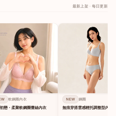
最新上架 · 每日更新
EW
NEW
軟鋼圈內衣
鋼圈
初戀・柔聚軟鋼圈蕾絲內衣
無痕穿搭雲感輕托調整型內衣