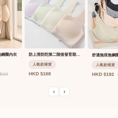
無鋼圈內衣
防上滑防陀第二階後發育期內衣
人氣款補貨
人氣款補貨
HKD $168
HKD $192
$220
‹
›