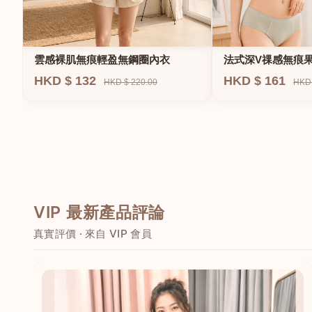
法式深V祼感無痕
雲感裸肌無痕輕盈無鋼圈內衣
圈內衣
HKD $ 161
HKD $ 132
HKD 
HKD $ 220.00
VIP 最新產品評論
真實評價 · 來自 VIP 會員