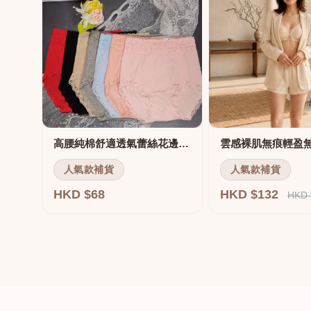
高腰純棉舒適透氣蕾絲花邊三角褲
雲感裸肌無痕輕盈
人氣款補貨
人氣款補貨
HKD $68
HKD $132
HKD 