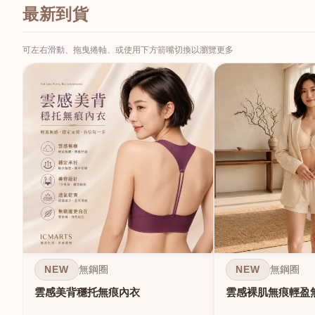
最新到貨
可左右滑動、拖曳捲軸、或使用下方箭嘴切換以瀏覽更多
NEW
NEW
無鋼圈
無鋼圈
雲感美背穩托無痕內衣
雲感裸肌無痕輕盈