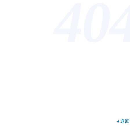
40
◂ 返