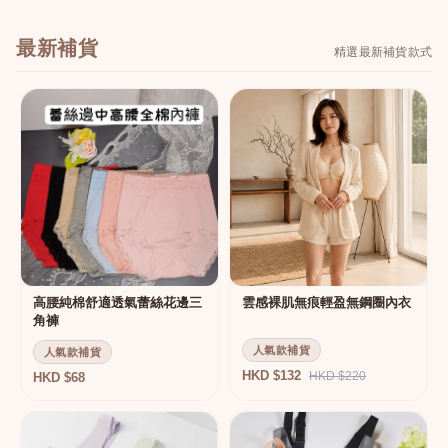
最新補貨
精選最新補貨款式
高腰純棉舒適透氣蕾絲花邊三
雲感裸肌無痕輕盈無鋼圈內衣
角褲
人氣款補貨
人氣款補貨
HKD $132
HKD $220
HKD $68