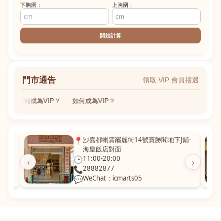
下胸圍：
上胸圍：
開始計算
門市通告
領取 VIP 會員禮遇
如何成為VIP？
如何成為VIP？
粵華廣
📍
沙嘉都喇賈罷麗街14號寶勝閣地下J鋪-
海皇飯店對面
🕒
11:00-20:00
‹
›
📞
28882877
💬
WeChat：icmarts05