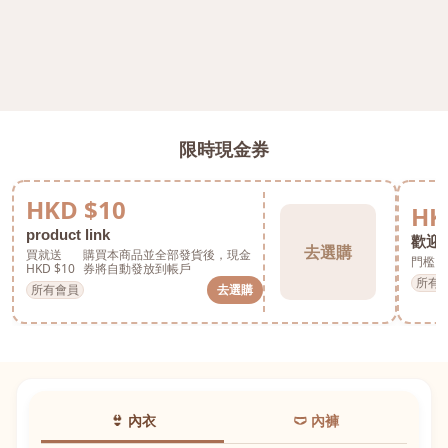
限時現金券
HKD $10
HK
product link
歡迎券
去選購
買就送
購買本商品並全部發貨後，現金
門檻 H
HKD $10
券將自動發放到帳戶
所有
所有會員
去選購
👙 內衣
🩲 內褲