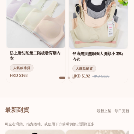
防上滑防陀第二階後發育期內
舒適無痕無鋼圈大胸顯小運動
衣
內衣
人氣款補貨
人氣款補貨
HKD $168
HKD $192
HKD $320
最新到貨
最新上架 · 每日更新
可左右滑動、拖曳捲軸、或使用下方箭嘴切換以瀏覽更多