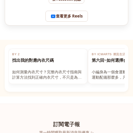
查看更多 Reels
BY 2
BY ICMARTS 潮流生活百貨
找出我的對應內衣尺碼
第六回~如何選擇合適
如何測量內衣尺寸？完整內衣尺寸指南與
小編身為一個會運動的
計算方法找到正確內衣尺寸，不只是為了
運動配備那麼多，凡舉
數字好看，而是為了長時間穿著的舒適與
動上衣，外套，內衣，
支撐。如果你...
堆！真的很多人...
訂閱電子報
第一時間獲取最新消息與優惠 ✨