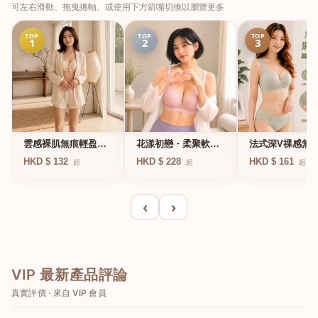
可左右滑動、拖曳捲軸、或使用下方箭嘴切換以瀏覽更多
TOP
TOP
TOP
1
2
3
法式深V祼感無
雲感裸肌無痕輕盈無
花漾初戀・柔聚軟鋼
凍軟支撐條無鋼
鋼圈內衣
圈蕾絲內衣
HKD $ 161
HKD $ 132
HKD $ 228
起
起
起
衣
‹
›
VIP 最新產品評論
真實評價 · 來自 VIP 會員