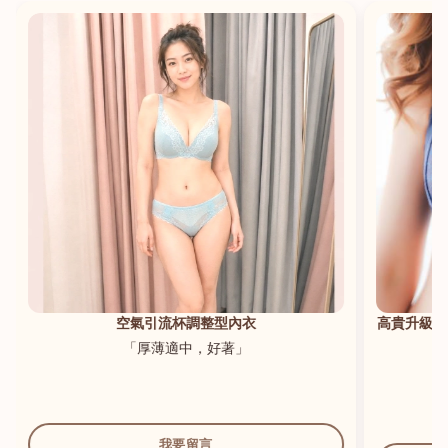
港澳中文
English
空氣引流杯調整型內衣
高貴升級新
「厚薄適中，好著」
我要留言