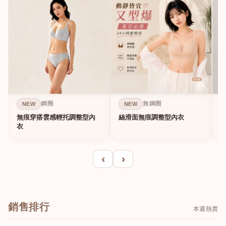
鋼圈
無鋼圈
NEW
NEW
無痕穿搭雲感輕托調整型內
絲滑面無痕調整型內衣
A
衣
‹
›
銷售排行
本週熱賣