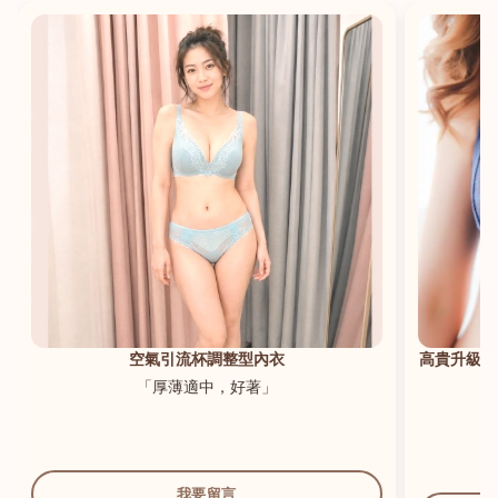
港澳中文
English
空氣引流杯調整型內衣
高貴升級新
「厚薄適中，好著」
我要留言