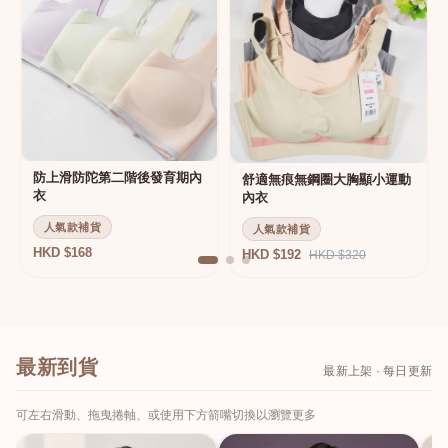
防上滑防陀第二階後發育期內
舒適無痕無鋼圈大胸顯小運動
衣
內衣
人氣款補貨
人氣款補貨
HKD $168
HKD $192
HKD $320
最新到貨
最新上架 · 每日更新
可左右滑動、拖曳捲軸、或使用下方箭嘴切換以瀏覽更多