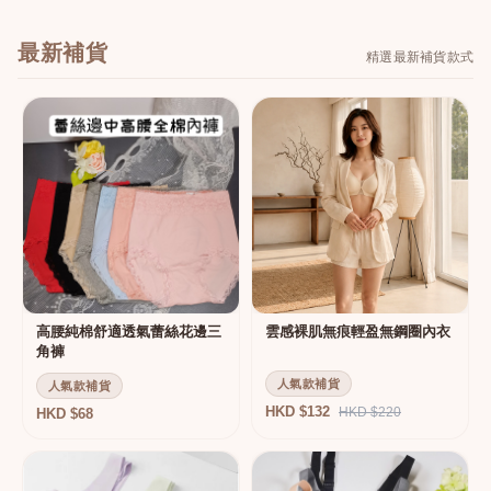
最新補貨
精選最新補貨款式
高腰純棉舒適透氣蕾絲花邊三
雲感裸肌無痕輕盈無鋼圈內衣
角褲
人氣款補貨
人氣款補貨
HKD $132
HKD $220
HKD $68