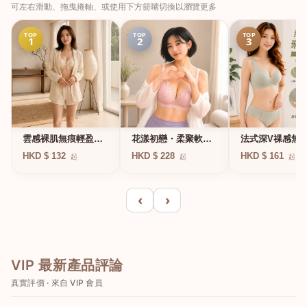
可左右滑動、拖曳捲軸、或使用下方箭嘴切換以瀏覽更多
TOP
TOP
TOP
1
2
3
法式深V祼感無
雲感裸肌無痕輕盈無
花漾初戀・柔聚軟鋼
凍軟支撐條無鋼
鋼圈內衣
圈蕾絲內衣
HKD $ 161
HKD $ 132
HKD $ 228
起
起
起
衣
‹
›
VIP 最新產品評論
真實評價 · 來自 VIP 會員