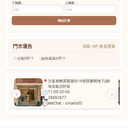
下胸圍：
上胸圍：
開始計算
門市通告
領取 VIP 會員禮遇
如何成為VIP？
如何成為VIP？
粵華廣
📍
沙嘉都喇賈罷麗街14號寶勝閣地下J鋪-
海皇飯店對面
🕒
11:00-20:00
‹
›
📞
28882877
💬
WeChat：icmarts05