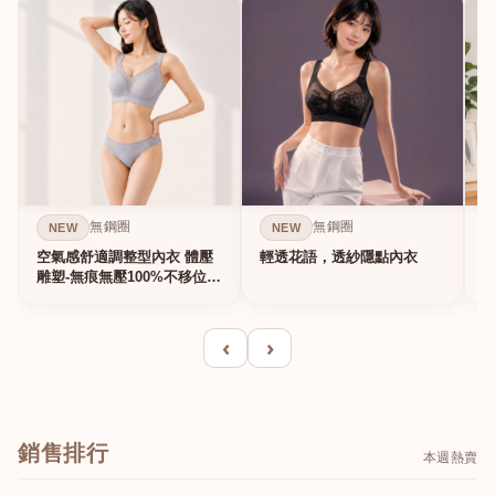
無鋼圈
無鋼圈
NEW
NEW
空氣感舒適調整型內衣 體壓
輕透花語，透紗隱點內衣
雕塑-無痕無壓100%不移位的
真提...
‹
›
銷售排行
本週熱賣