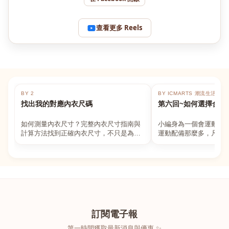
查看更多 Reels
BY 2
BY ICMARTS 潮流生活百貨
找出我的對應內衣尺碼
第六回~如何選擇合適
如何測量內衣尺寸？完整內衣尺寸指南與
小編身為一個會運動的
計算方法找到正確內衣尺寸，不只是為了
運動配備那麼多，凡舉
數字好看，而是為了長時間穿著的舒適與
動上衣，外套，內衣，
支撐。如果你...
堆！真的很多人...
訂閱電子報
第一時間獲取最新消息與優惠 ✨