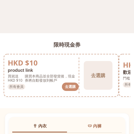
限時現金券
HKD $10
HK
product link
歡迎券
去選購
買就送
購買本商品並全部發貨後，現金
門檻 H
HKD $10
券將自動發放到帳戶
所有
所有會員
去選購
👙 內衣
🩲 內褲