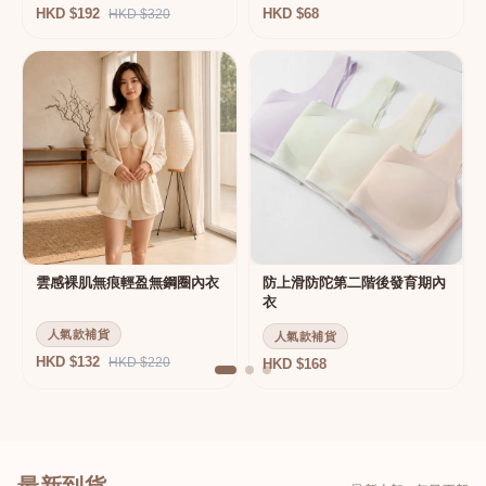
HKD $192
HKD $68
HKD $320
雲感裸肌無痕輕盈無鋼圈內衣
防上滑防陀第二階後發育期內
衣
人氣款補貨
人氣款補貨
HKD $132
HKD $220
HKD $168