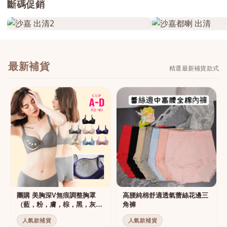
斷碼促銷
最新補貨
精選最新補貨款式
團購 美胸深V無痕調整胸罩
高腰純棉舒適透氣蕾絲花邊三
（藍，粉，膚，棕，黑，灰）
角褲
集中托高運動可穿
人氣款補貨
人氣款補貨