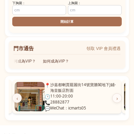
下胸圍：
上胸圍：
開始計算
門市通告
領取 VIP 會員禮遇
如何成為VIP？
如何成為VIP？
粵華廣
📍
沙嘉都喇賈罷麗街14號寶勝閣地下J鋪-
海皇飯店對面
🕒
11:00-20:00
‹
›
📞
28882877
💬
WeChat：icmarts05