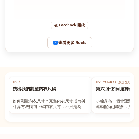
在 Facebook 開啟
查看更多 Reels
BY 2
BY ICMARTS 潮流生活百貨
找出我的對應內衣尺碼
第六回~如何選擇合適
如何測量內衣尺寸？完整內衣尺寸指南與
小編身為一個會運動的
計算方法找到正確內衣尺寸，不只是為了
運動配備那麼多，凡舉
數字好看，而是為了長時間穿著的舒適與
動上衣，外套，內衣，
支撐。如果你...
堆！真的很多人...