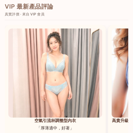
VIP 最新產品評論
真實評價 · 來自 VIP 會員
港澳中文
English
空氣引流杯調整型內衣
高貴升級新
「厚薄適中，好著」