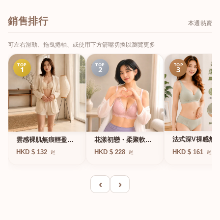
銷售排行
本週熱賣
可左右滑動、拖曳捲軸、或使用下方箭嘴切換以瀏覽更多
TOP
TOP
TOP
1
2
3
法式深V祼感無
雲感裸肌無痕輕盈無
花漾初戀・柔聚軟鋼
凍軟支撐條無鋼
鋼圈內衣
圈蕾絲內衣
HKD $ 161
HKD $ 132
HKD $ 228
起
起
起
衣
‹
›