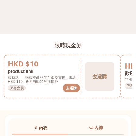
限時現金券
HKD $10
HK
product link
歡迎券
去選購
買就送
購買本商品並全部發貨後，現金
門檻 H
HKD $10
券將自動發放到帳戶
所有
所有會員
去選購
👙 內衣
🩲 內褲