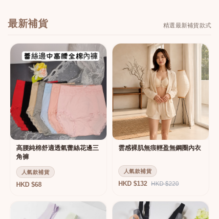
最新補貨
精選最新補貨款式
高腰純棉舒適透氣蕾絲花邊三
雲感裸肌無痕輕盈無鋼圈內衣
角褲
人氣款補貨
人氣款補貨
HKD $132
HKD $220
HKD $68