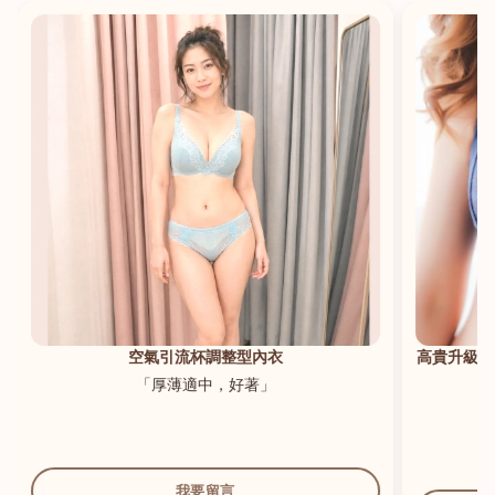
港澳中文
English
空氣引流杯調整型內衣
高貴升級新
「厚薄適中，好著」
我要留言