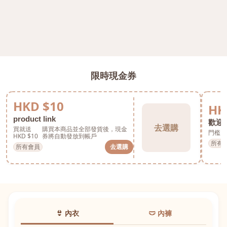
限時現金券
HKD $10
HK
product link
歡迎券
去選購
買就送
購買本商品並全部發貨後，現金
門檻 H
HKD $10
券將自動發放到帳戶
所有
所有會員
去選購
👙 內衣
🩲 內褲