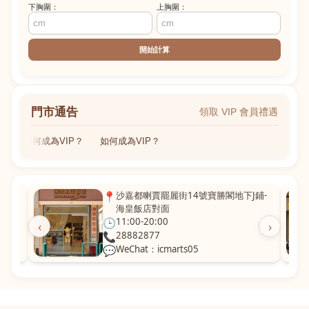
下胸圍：
上胸圍：
開始計算
門市通告
領取 VIP 會員禮遇
如何成為VIP？
如何成為VIP？
粵華廣
📍
沙嘉都喇賈罷麗街14號寶勝閣地下J鋪-
海皇飯店對面
🕒
11:00-20:00
‹
›
📞
28882877
💬
WeChat：icmarts05