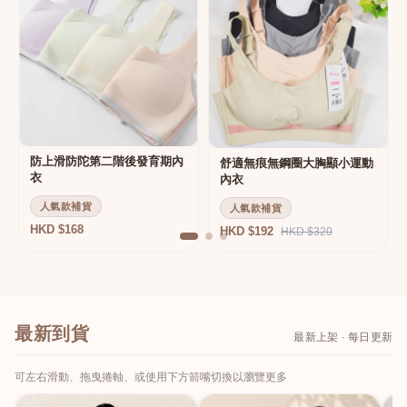
防上滑防陀第二階後發育期內
舒適無痕無鋼圈大胸顯小運動
衣
內衣
人氣款補貨
人氣款補貨
HKD $168
HKD $192
HKD $320
最新到貨
最新上架 · 每日更新
可左右滑動、拖曳捲軸、或使用下方箭嘴切換以瀏覽更多