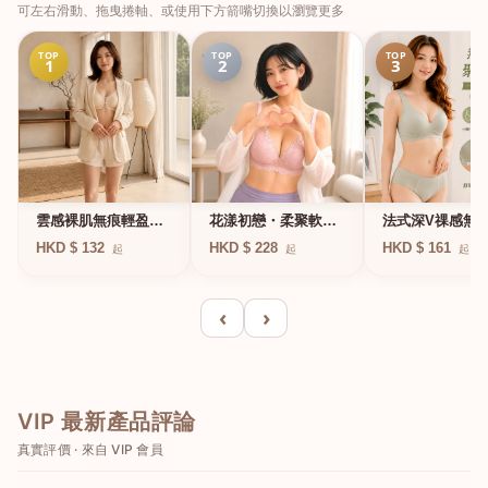
可左右滑動、拖曳捲軸、或使用下方箭嘴切換以瀏覽更多
TOP
TOP
TOP
1
2
3
法式深V祼感無
雲感裸肌無痕輕盈無
花漾初戀・柔聚軟鋼
凍軟支撐條無鋼
鋼圈內衣
圈蕾絲內衣
HKD $ 161
HKD $ 132
HKD $ 228
起
起
起
衣
‹
›
VIP 最新產品評論
真實評價 · 來自 VIP 會員