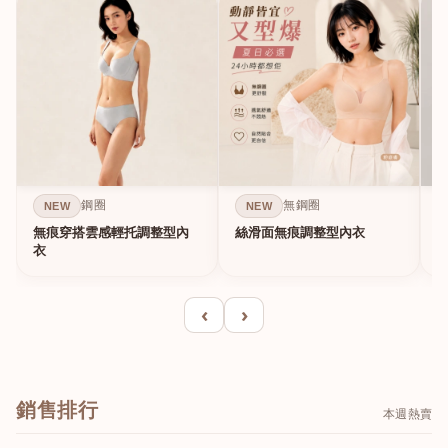
鋼圈
無鋼圈
NEW
NEW
無痕穿搭雲感輕托調整型內
絲滑面無痕調整型內衣
A
衣
‹
›
銷售排行
本週熱賣