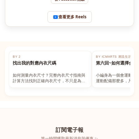
查看更多 Reels
BY 2
BY ICMARTS 潮流生活百貨
找出我的對應內衣尺碼
第六回~如何選擇合適
如何測量內衣尺寸？完整內衣尺寸指南與
小編身為一個會運動的
計算方法找到正確內衣尺寸，不只是為了
運動配備那麼多，凡舉
數字好看，而是為了長時間穿著的舒適與
動上衣，外套，內衣，
支撐。如果你...
堆！真的很多人...
訂閱電子報
第一時間獲取最新消息與優惠 ✨