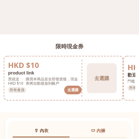
限時現金券
HKD $10
HK
product link
歡迎券
去選購
買就送
購買本商品並全部發貨後，現金
門檻 H
HKD $10
券將自動發放到帳戶
所有
所有會員
去選購
👙 內衣
🩲 內褲