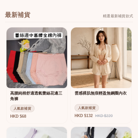
最新補貨
精選最新補貨款式
高腰純棉舒適透氣蕾絲花邊三
雲感裸肌無痕輕盈無鋼圈內衣
角褲
人氣款補貨
人氣款補貨
HKD $132
HKD $220
HKD $68