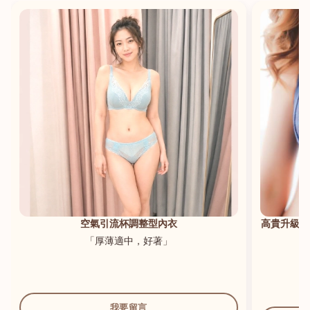
港澳中文
English
空氣引流杯調整型內衣
高貴升級新
「厚薄適中，好著」
我要留言