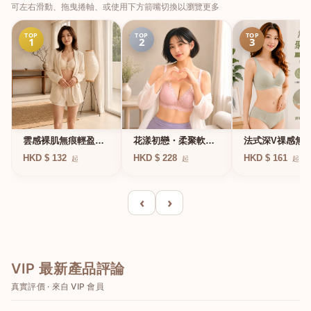
可左右滑動、拖曳捲軸、或使用下方箭嘴切換以瀏覽更多
TOP
TOP
TOP
1
2
3
法式深V祼感無
雲感裸肌無痕輕盈無
花漾初戀・柔聚軟鋼
凍軟支撐條無鋼
鋼圈內衣
圈蕾絲內衣
HKD $ 161
HKD $ 132
HKD $ 228
起
起
起
衣
‹
›
VIP 最新產品評論
真實評價 · 來自 VIP 會員