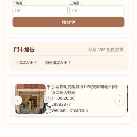
下胸圍：
上胸圍：
開始計算
門市通告
領取 VIP 會員禮遇
如何成為VIP？
如何成為VIP？
粵華廣
📍
沙嘉都喇賈罷麗街14號寶勝閣地下J鋪-
海皇飯店對面
🕒
11:00-20:00
‹
›
📞
28882877
💬
WeChat：icmarts05