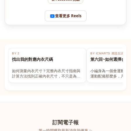
查看更多 Reels
BY 2
BY ICMARTS 潮流生活百貨
找出我的對應內衣尺碼
第六回~如何選擇合適
如何測量內衣尺寸？完整內衣尺寸指南與
小編身為一個會運動的
計算方法找到正確內衣尺寸，不只是為了
運動配備那麼多，凡舉
數字好看，而是為了長時間穿著的舒適與
動上衣，外套，內衣，
支撐。如果你...
堆！真的很多人...
訂閱電子報
第一時間獲取最新消息與優惠 ✨