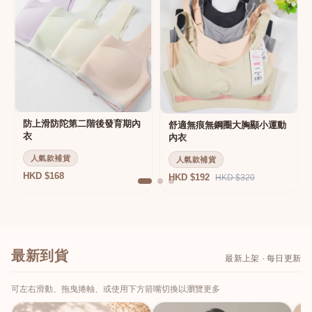
防上滑防陀第二階後發育期內
舒適無痕無鋼圈大胸顯小運動
衣
內衣
人氣款補貨
人氣款補貨
HKD $168
HKD $192
HKD $320
最新到貨
最新上架 · 每日更新
可左右滑動、拖曳捲軸、或使用下方箭嘴切換以瀏覽更多