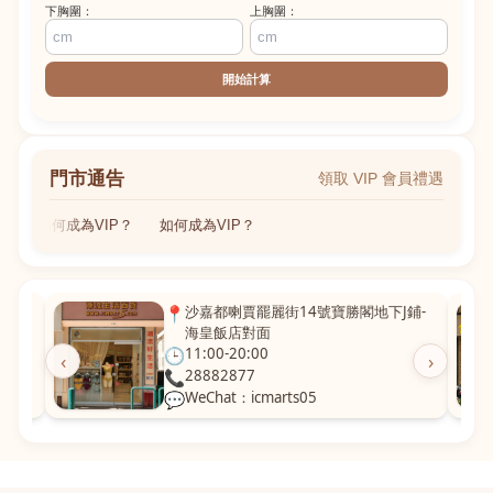
下胸圍：
上胸圍：
開始計算
門市通告
領取 VIP 會員禮遇
如何成為VIP？
如何成為VIP？
粵華廣
📍
沙嘉都喇賈罷麗街14號寶勝閣地下J鋪-
海皇飯店對面
🕒
11:00-20:00
‹
›
📞
28882877
💬
WeChat：icmarts05