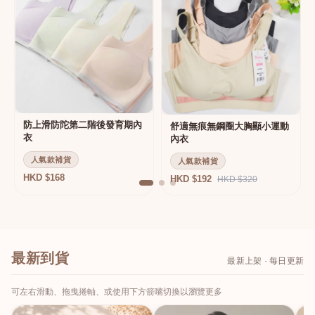
防上滑防陀第二階後發育期內
舒適無痕無鋼圈大胸顯小運動
衣
內衣
人氣款補貨
人氣款補貨
HKD $168
HKD $192
HKD $320
最新到貨
最新上架 · 每日更新
可左右滑動、拖曳捲軸、或使用下方箭嘴切換以瀏覽更多