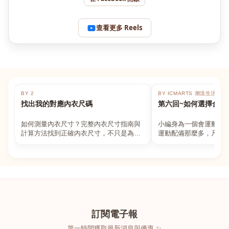
查看更多 Reels
BY 2
BY ICMARTS 潮流生活百貨
找出我的對應內衣尺碼
第六回~如何選擇合適
如何測量內衣尺寸？完整內衣尺寸指南與
小編身為一個會運動的
計算方法找到正確內衣尺寸，不只是為了
運動配備那麼多，凡舉
數字好看，而是為了長時間穿著的舒適與
動上衣，外套，內衣，
支撐。如果你...
堆！真的很多人...
訂閱電子報
第一時間獲取最新消息與優惠 ✨