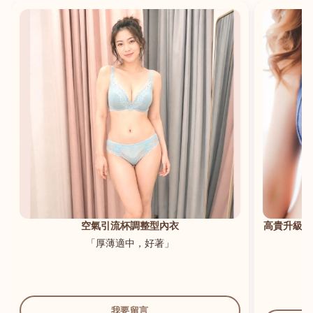
港澳中文
English
空氣引流杯調整型內衣
高貴升級新
「厚薄適中，好著」
我要留言