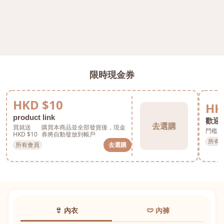
限時現金券
HKD $10
HK
product link
歡迎券
去選購
買就送
購買本商品並全部發貨後，現金
門檻 H
HKD $10
券將自動發放到帳戶
所有
所有會員
去選購
👙 內衣
🩲 內褲