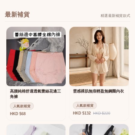
最新補貨
精選最新補貨款式
高腰純棉舒適透氣蕾絲花邊三
雲感裸肌無痕輕盈無鋼圈內衣
角褲
人氣款補貨
人氣款補貨
HKD $132
HKD $220
HKD $68