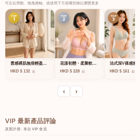
可左右滑動、拖曳捲軸、或使用下方箭嘴切換以瀏覽更多
TOP
TOP
TOP
1
2
3
法式深V祼感無
雲感裸肌無痕輕盈無
花漾初戀・柔聚軟鋼
凍軟支撐條無鋼
鋼圈內衣
圈蕾絲內衣
HKD $ 161
HKD $ 132
HKD $ 228
起
起
起
衣
‹
›
VIP 最新產品評論
真實評價 · 來自 VIP 會員