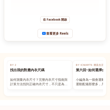
在 Facebook 開啟
查看更多 Reels
BY 2
BY ICMARTS 潮流生活百貨
找出我的對應內衣尺碼
第六回~如何選擇合適
如何測量內衣尺寸？完整內衣尺寸指南與
小編身為一個會運動的
計算方法找到正確內衣尺寸，不只是為了
運動配備那麼多，凡舉
數字好看，而是為了長時間穿著的舒適與
動上衣，外套，內衣，
支撐。如果你...
堆！真的很多人...