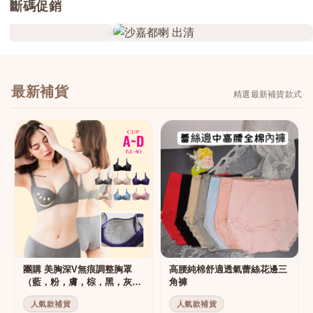
斷碼促銷
最新補貨
精選最新補貨款式
團購 美胸深V無痕調整胸罩
高腰純棉舒適透氣蕾絲花邊三
（藍，粉，膚，棕，黑，灰）
角褲
集中托高運動可穿
人氣款補貨
人氣款補貨