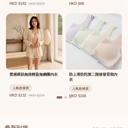
HKD $192
HKD $68
HKD $320
雲感裸肌無痕輕盈無鋼圈內衣
防上滑防陀第二階後發育期內
衣
人氣款補貨
人氣款補貨
HKD $132
HKD $220
HKD $168