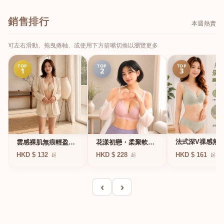
銷售排行
本週熱賣
可左右滑動、拖曳捲軸、或使用下方箭嘴切換以瀏覽更多
TOP
TOP
TOP
1
2
3
法式深V祼感無
雲感裸肌無痕輕盈無
花漾初戀・柔聚軟鋼
凍軟支撐條無鋼
鋼圈內衣
圈蕾絲內衣
HKD $ 161
HKD $ 132
HKD $ 228
起
起
起
衣
‹
›