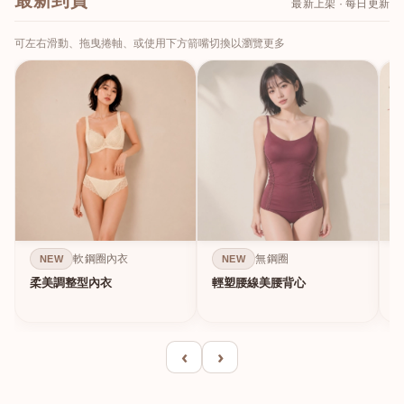
最新到貨
最新上架 · 每日更新
可左右滑動、拖曳捲軸、或使用下方箭嘴切換以瀏覽更多
軟鋼圈內衣
無鋼圈
NEW
NEW
柔美調整型內衣
輕塑腰線美腰背心
‹
›