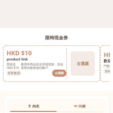
限時現金券
HKD $10
HK
product link
歡迎券
去選購
買就送
購買本商品並全部發貨後，現金
門檻 H
HKD $10
券將自動發放到帳戶
所有
所有會員
去選購
👙 內衣
🩲 內褲