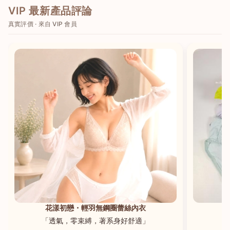
VIP 最新產品評論
真實評價 · 來自 VIP 會員
港澳中文
English
花漾初戀・輕羽無鋼圈蕾絲內衣
「透氣，零束縛，著系身好舒適」