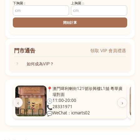
下胸圍：
上胸圍：
開始計算
門市通告
領取 VIP 會員禮遇
成為VIP？
如何成為VIP？
📍
澳門啤利喇街121號珍興樓L1舖 粵華廣
場對面
🕒
11:00-20:00
‹
›
📞
28331971
💬
WeChat：icmarts02