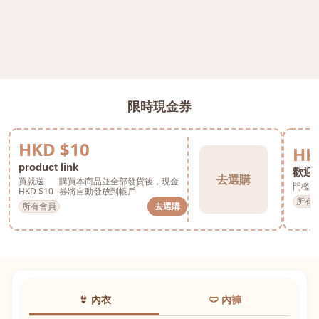
限時現金券
HKD $10
HK
product link
歡迎券
去選購
買就送
購買本商品並全部發貨後，現金
門檻 H
HKD $10
券將自動發放到帳戶
所有
所有會員
去選購
👙 內衣
🩲 內褲