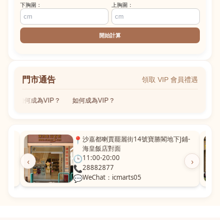
下胸圍：
上胸圍：
開始計算
門市通告
領取 VIP 會員禮遇
如何成為VIP？
如何成為VIP？
粵華廣
📍
沙嘉都喇賈罷麗街14號寶勝閣地下J鋪-
海皇飯店對面
🕒
11:00-20:00
‹
›
📞
28882877
💬
WeChat：icmarts05