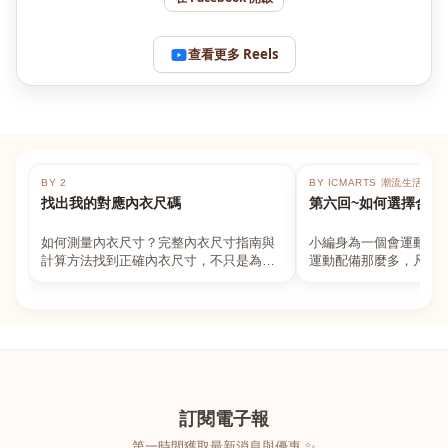
查看更多 Reels
BY 2
BY ICMARTS 潮流生活百貨
找出我的對應內衣尺碼
第六回~如何選擇合適
如何測量內衣尺寸？完整內衣尺寸指南與
小編身為一個會運動的
計算方法找到正確內衣尺寸，不只是為了
運動配備那麼多，凡舉
數字好看，而是為了長時間穿著的舒適與
動上衣，外套，內衣，
支撐。如果你...
堆！真的很多人...
訂閱電子報
第一時間獲取最新消息與優惠 ✨