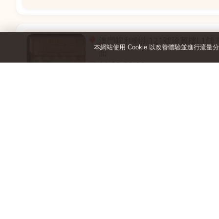
📍
澳門啤利喇街121號珍興樓L1舖
本網站使用 Cookie 以改善體驗並進行流量
面
🕒
11:00-20:00
📞
28331971
💬
WeChat：icmarts02
📍
沙嘉都喇賈罷麗街14號寶勝閣地下
飯店對面
🕒
11:00-20:00
📞
28882877
💬
WeChat：icmarts05
📍
澳門黑沙環馬場大馬路廣福安花
舖 (萬寧隔離)
🕒
11:00-20:00