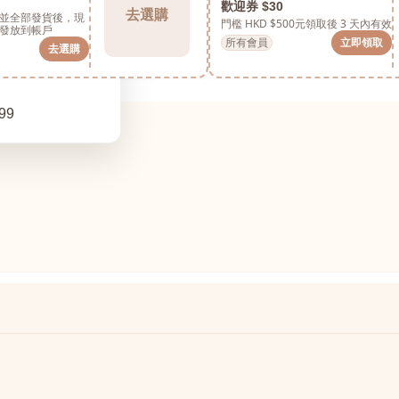
歡迎券 $30
去選購
並全部發貨後，現
門檻 HKD $500元
領取後 3 天內有效
發放到帳戶
所有會員
立即領取
去選購
99