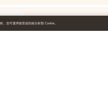
 粵華廣場對
分析。您可選擇接受或拒絕分析類 Cookie。
J鋪-海皇
園地下AG