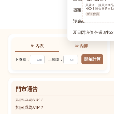
買就送
購買本商品
HKD $10
金券將自動
襪類
所有會員
護膚品
夏日閃涼價 任選3件$2
👙 內衣
🩲 內褲
開始計算
下胸圍：
上胸圍：
門市通告
如何成為VIP？
如何成為VIP？