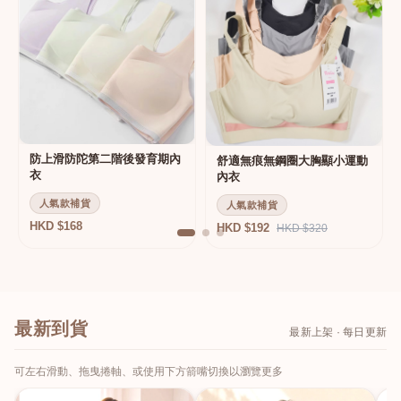
防上滑防陀第二階後發育期內
舒適無痕無鋼圈大胸顯小運動
衣
內衣
人氣款補貨
人氣款補貨
HKD $168
HKD $192
HKD $320
最新到貨
最新上架 · 每日更新
可左右滑動、拖曳捲軸、或使用下方箭嘴切換以瀏覽更多