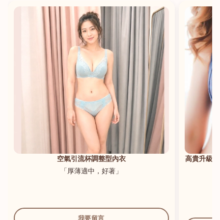
港澳中文
English
空氣引流杯調整型內衣
高貴升級新
「厚薄適中，好著」
我要留言