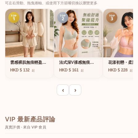
可左右滑動、拖曳捲軸、或使用下方箭嘴切換以瀏覽更多
TOP
TOP
TOP
1
2
3
法式深V祼感無痕果
雲感裸肌無痕輕盈無
花漾初戀・柔聚
凍軟支撐條無鋼圈內
鋼圈內衣
圈蕾絲內衣
HKD $ 161
HKD $ 132
HKD $ 228
起
起
起
衣
‹
›
VIP 最新產品評論
真實評價 · 來自 VIP 會員