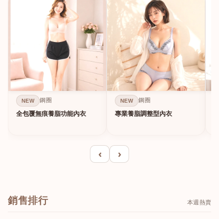
鋼圈
鋼圈
NEW
NEW
全包覆無痕養脂功能內衣
專業養脂調整型內衣
‹
›
銷售排行
本週熱賣