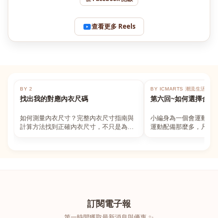
查看更多 Reels
BY 2
BY ICMARTS 潮流生活百貨
找出我的對應內衣尺碼
第六回~如何選擇合適
如何測量內衣尺寸？完整內衣尺寸指南與
小編身為一個會運動的
計算方法找到正確內衣尺寸，不只是為了
運動配備那麼多，凡舉
數字好看，而是為了長時間穿著的舒適與
動上衣，外套，內衣，
支撐。如果你...
堆！真的很多人...
訂閱電子報
第一時間獲取最新消息與優惠 ✨