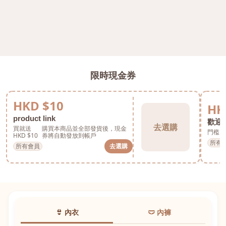
限時現金券
HKD $10
HK
product link
歡迎券
去選購
買就送
購買本商品並全部發貨後，現金
門檻 H
HKD $10
券將自動發放到帳戶
所有
所有會員
去選購
👙 內衣
🩲 內褲