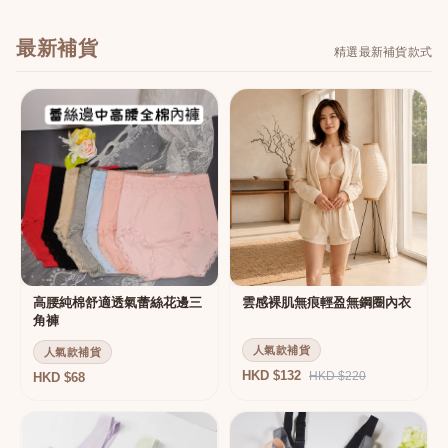
最新補貨
精選最新補貨款式
高腰純棉舒適透氣蕾絲花邊三
雲感裸肌無痕輕盈無鋼圈內衣
角褲
人氣款補貨
人氣款補貨
HKD $132
HKD $220
HKD $68