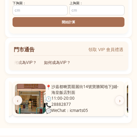
下胸圍：
上胸圍：
開始計算
門市通告
領取 VIP 會員禮遇
如何成為VIP？
如何成為VIP？
粵華廣
📍
沙嘉都喇賈罷麗街14號寶勝閣地下J鋪-
海皇飯店對面
🕒
11:00-20:00
‹
›
📞
28882877
💬
WeChat：icmarts05