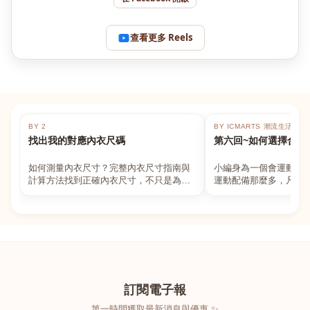
查看更多 Reels
BY 2
BY ICMARTS 潮流生活百貨
找出我的對應內衣尺碼
第六回~如何選擇合適
如何測量內衣尺寸？完整內衣尺寸指南與
小編身為一個會運動的
計算方法找到正確內衣尺寸，不只是為了
運動配備那麼多，凡舉
數字好看，而是為了長時間穿著的舒適與
動上衣，外套，內衣，
支撐。如果你...
堆！真的很多人...
訂閱電子報
第一時間獲取最新消息與優惠 ✨