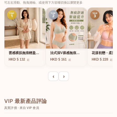
可左右滑動、拖曳捲軸、或使用下方箭嘴切換以瀏覽更多
TOP
TOP
TOP
1
2
3
法式深V祼感無痕果
雲感裸肌無痕輕盈無
花漾初戀・柔聚
凍軟支撐條無鋼圈內
鋼圈內衣
圈蕾絲內衣
HKD $ 161
HKD $ 132
HKD $ 228
起
起
起
衣
‹
›
VIP 最新產品評論
真實評價 · 來自 VIP 會員