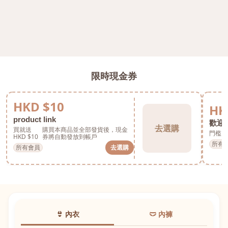
限時現金券
HKD $10
HK
product link
歡迎券
去選購
買就送
購買本商品並全部發貨後，現金
門檻 H
HKD $10
券將自動發放到帳戶
所有
所有會員
去選購
👙 內衣
🩲 內褲