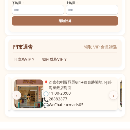
下胸圍：
上胸圍：
開始計算
門市通告
領取 VIP 會員禮遇
如何成為VIP？
如何成為VIP？
粵華廣
📍
沙嘉都喇賈罷麗街14號寶勝閣地下J鋪-
海皇飯店對面
🕒
11:00-20:00
‹
›
📞
28882877
💬
WeChat：icmarts05