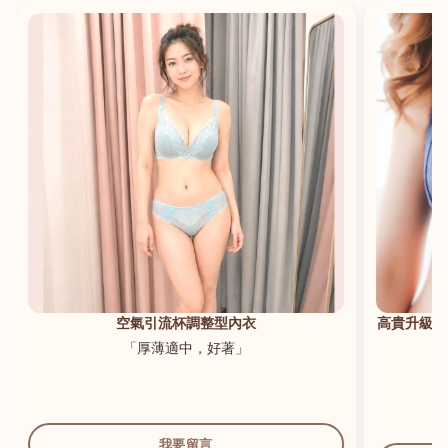
港澳中文
English
空氣引流杯調整型內衣
高貴升級新
「厚薄適中，好著」
我要留言