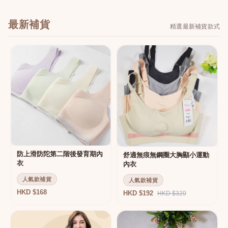
最新補貨
精選最新補貨款式
防上滑防陀第二階後發育期內
舒適無痕無鋼圈大胸顯小運動
衣
內衣
人氣款補貨
人氣款補貨
HKD $168
HKD $192
HKD $320