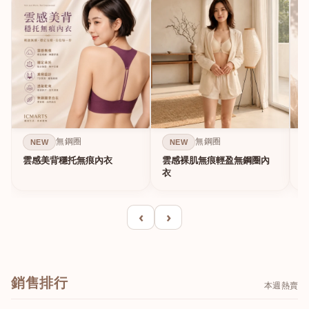
無鋼圈
無鋼圈
NEW
NEW
雲感美背穩托無痕內衣
雲感裸肌無痕輕盈無鋼圈內
C
衣
‹
›
銷售排行
本週熱賣