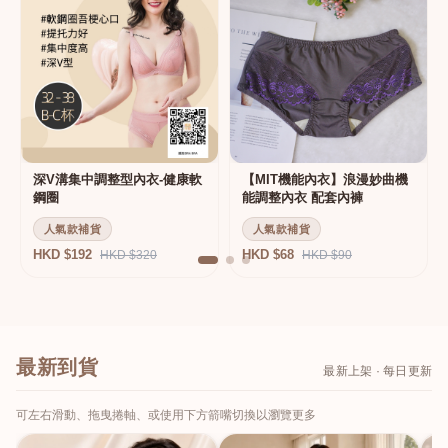
深V溝集中調整型內衣-健康軟
【MIT機能內衣】浪漫妙曲機
鋼圈
能調整內衣 配套內褲
人氣款補貨
人氣款補貨
HKD $192
HKD $68
HKD $320
HKD $90
最新到貨
最新上架 · 每日更新
可左右滑動、拖曳捲軸、或使用下方箭嘴切換以瀏覽更多