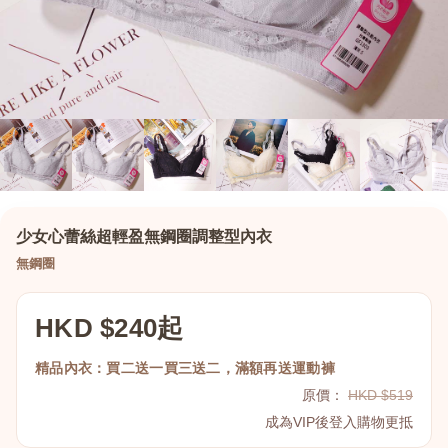
少女心蕾絲超輕盈無鋼圈調整型內衣
無鋼圈
HKD $240起
精品內衣：買二送一買三送二，滿額再送運動褲
原價：
HKD $519
成為VIP後登入購物更抵