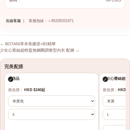
條碼：
GF1303
港澳中文
English
在線客服
|
客服熱線：＋85328331971
← BOTANI草本骨膠原+B3精華
少女心蕾絲超輕盈無鋼圈調整型內衣 配褲 →
完美配搭
本商品
少女心蕾絲超輕
✓
✓
最低價：
HKD $240起
最低價：
HKD $