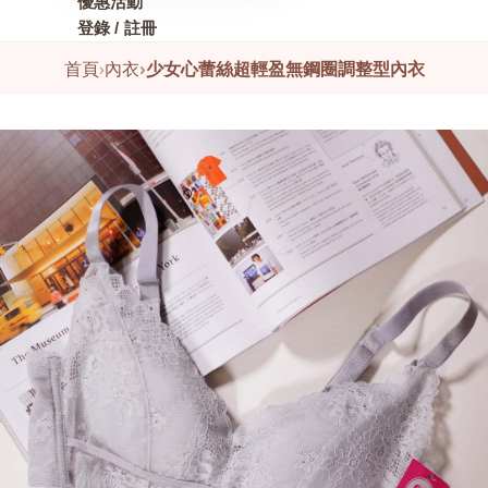
優惠活動
登錄 / 註冊
首頁
›
內衣
›
少女心蕾絲超輕盈無鋼圈調整型內衣