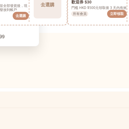
歡迎券 $30
去選購
並全部發貨後，現
門檻 HKD $500元
領取後 3 天內有效
發放到帳戶
所有會員
立即領取
去選購
99