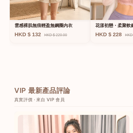
雲感裸肌無痕輕盈無鋼圈內衣
花漾初戀・柔聚軟
HKD $ 132
HKD $ 228
HKD $ 220.00
HKD 
VIP 最新產品評論
真實評價 · 來自 VIP 會員