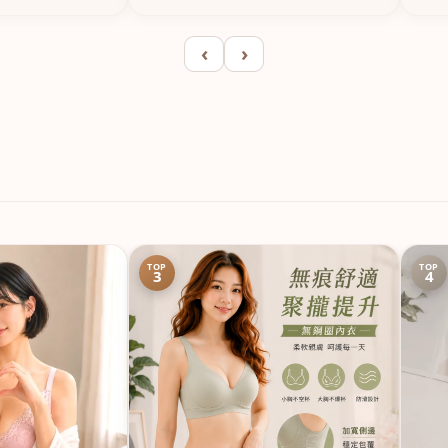
‹
›
TOP
TOP
3
4