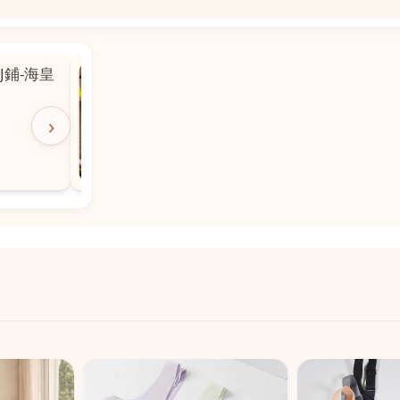
📍
 粵華廣場對
沙嘉都喇賈罷麗街14號寶勝
飯店對面
🕒
11:00-20:00
›
📞
28882877
💬
WeChat：icmarts05