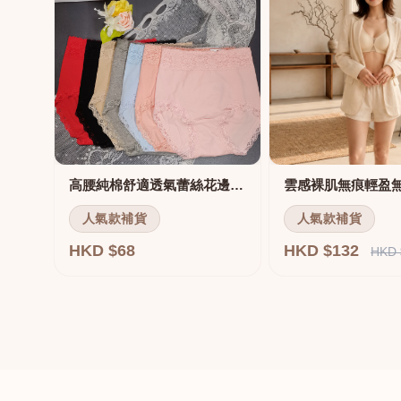
高腰純棉舒適透氣蕾絲花邊三角褲
雲感裸肌無痕輕盈
人氣款補貨
人氣款補貨
HKD $68
HKD $132
HKD 