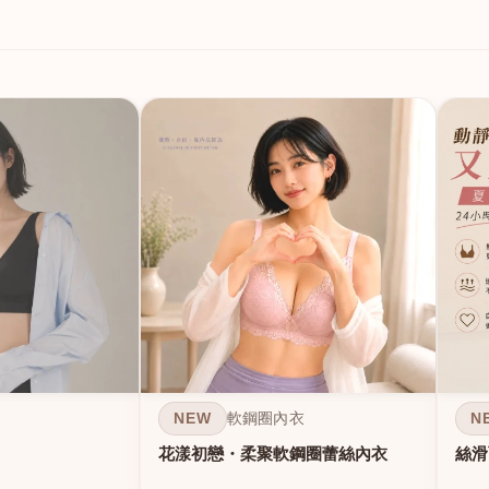
NEW
N
軟鋼圈內衣
花漾初戀・柔聚軟鋼圈蕾絲內衣
絲滑