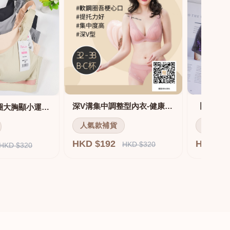
深V溝集中調整型內衣-健康軟鋼圈
舒適無痕無鋼圈大胸顯小運動內衣
人氣款補貨
人氣款
HKD $192
HKD $
HKD $320
HKD $320