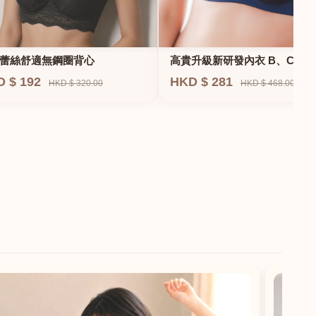
蕾絲舒適無鋼圈背心
高貴升級新研發內衣 B、C、D
E、F專業養脂術系列
D $ 192
HKD $ 281
HKD $ 320.00
HKD $ 468.00