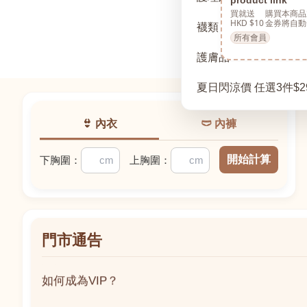
買就送
購買本商品
HKD $10
金券將自動
襪類
所有會員
護膚品
夏日閃涼價 任選3件$2
👙 內衣
🩲 內褲
開始計算
下胸圍：
上胸圍：
門市通告
如何成為VIP？
如何成為VIP？