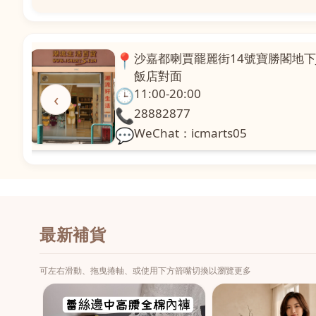
📍
澳門啤利喇街121號珍興樓L1舖
面
🕒
11:00-20:00
‹
📞
28331971
💬
WeChat：icmarts02
最新補貨
可左右滑動、拖曳捲軸、或使用下方箭嘴切換以瀏覽更多