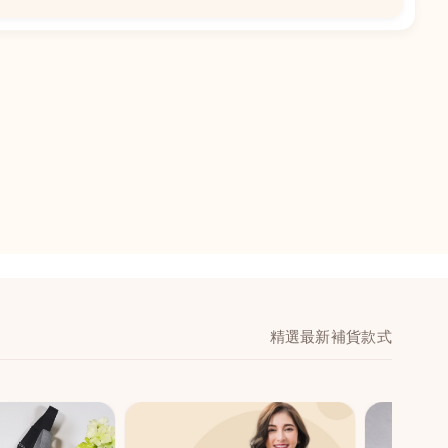
📍
閣地下J鋪-海皇
澳門黑沙環馬場大馬
舖 (萬寧隔離)
🕒
11:00-20:00
📞
28474006
💬
WeChat：icmarts0
精選最新補貨款式