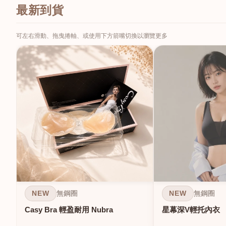
最新到貨
可左右滑動、拖曳捲軸、或使用下方箭嘴切換以瀏覽更多
NEW
NEW
無鋼圈
無鋼圈
Casy Bra 輕盈耐用 Nubra
星幕深V輕托內衣