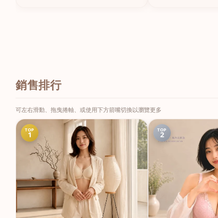
銷售排行
可左右滑動、拖曳捲軸、或使用下方箭嘴切換以瀏覽更多
TOP
TOP
1
2