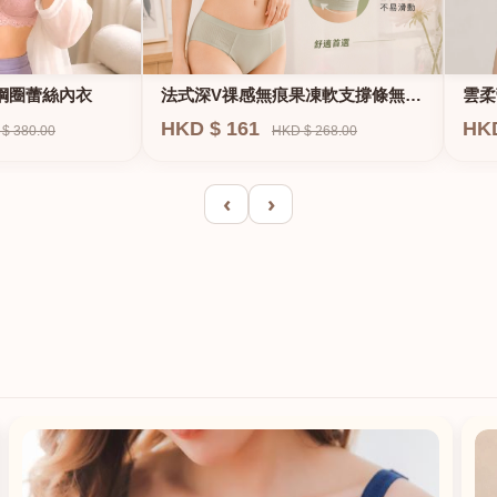
法式深V祼感無痕果凍軟支撐條無鋼
鋼圈蕾絲內衣
雲柔
圈內衣
HKD $ 161
HK
HKD $ 268.00
$ 380.00
‹
›