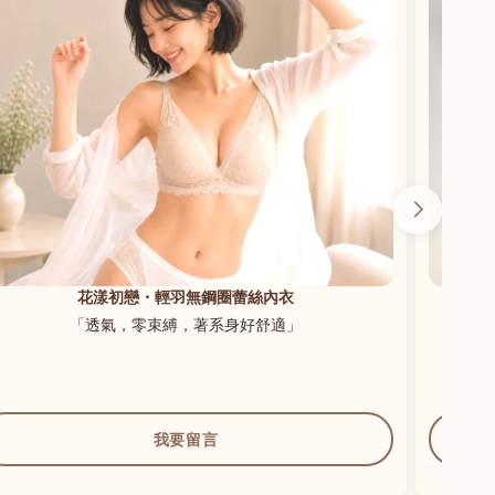
花漾初戀・輕羽無鋼圈蕾絲內衣
「透氣，零束縛，著系身好舒適」
我要留言