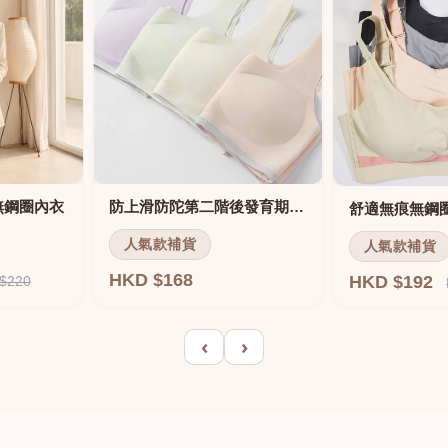
無鋼圈內衣
防上滑防陀第二階後發育期內衣
人氣款補貨
人氣款補貨
HKD $168
HKD $192
$220
‹
›