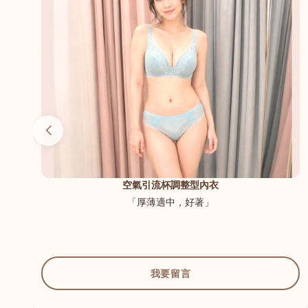
（內
空氣引流杯調整型內衣
「厚薄適中，好著」
我要留言