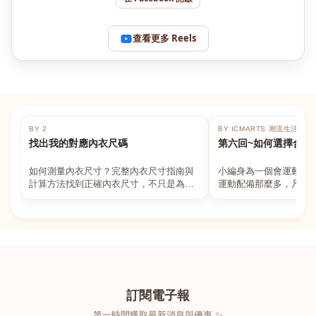
查看更多 Reels
BY 2
BY ICMARTS 潮流生活百貨
找出我的對應內衣尺碼
第六回~如何選擇合適
如何測量內衣尺寸？完整內衣尺寸指南與
小編身為一個會運動的
計算方法找到正確內衣尺寸，不只是為了
運動配備那麼多，凡舉
數字好看，而是為了長時間穿著的舒適與
動上衣，外套，內衣，
支撐。如果你...
堆！真的很多人...
訂閱電子報
第一時間獲取最新消息與優惠 ✨