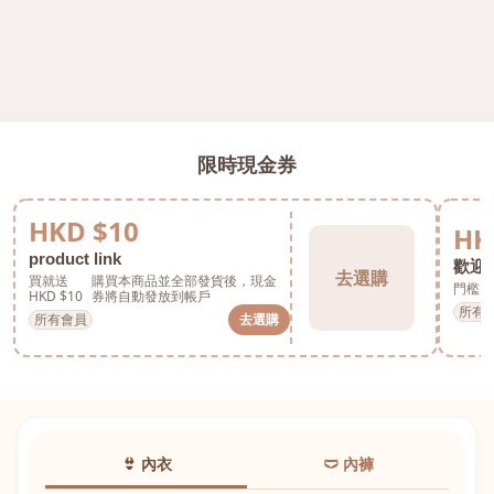
限時現金券
HKD $10
HK
product link
歡迎券
去選購
買就送
購買本商品並全部發貨後，現金
門檻 H
HKD $10
券將自動發放到帳戶
所有
所有會員
去選購
👙 內衣
🩲 內褲