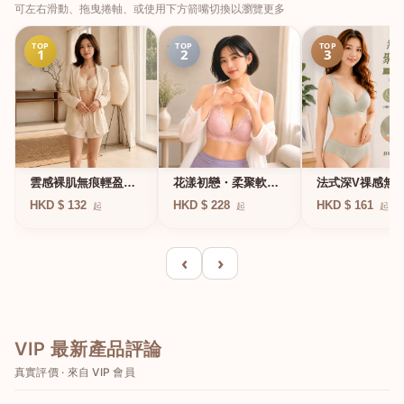
可左右滑動、拖曳捲軸、或使用下方箭嘴切換以瀏覽更多
TOP
TOP
TOP
1
2
3
法式深V祼感無
雲感裸肌無痕輕盈無
花漾初戀・柔聚軟鋼
凍軟支撐條無鋼
鋼圈內衣
圈蕾絲內衣
HKD $ 161
HKD $ 132
HKD $ 228
起
起
起
衣
‹
›
VIP 最新產品評論
真實評價 · 來自 VIP 會員