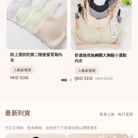
防上滑防陀第二階後發育期內
舒適無痕無鋼圈大胸顯小運動
衣
內衣
人氣款補貨
人氣款補貨
HKD $168
HKD $192
HKD $320
最新到貨
最新上架 · 每日更新
可左右滑動、拖曳捲軸、或使用下方箭嘴切換以瀏覽更多