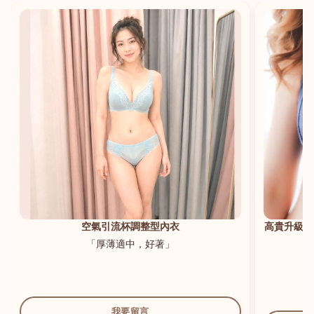
港澳中文
English
空氣引流杯調整型內衣
高貴升級新
「厚薄適中，好著」
我要留言