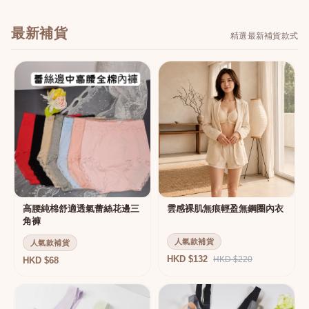
最新補貨
精選最新補貨款式
高腰純棉舒適透氣蕾絲花邊三
雲感裸肌無痕輕盈無鋼圈內衣
角褲
人氣款補貨
人氣款補貨
HKD $132
HKD $220
HKD $68