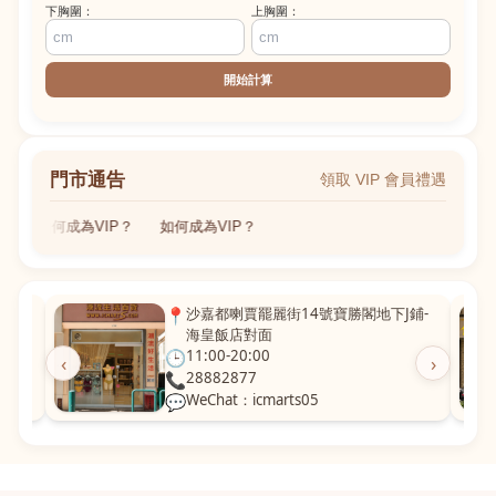
下胸圍：
上胸圍：
開始計算
門市通告
領取 VIP 會員禮遇
如何成為VIP？
如何成為VIP？
粵華廣
📍
沙嘉都喇賈罷麗街14號寶勝閣地下J鋪-
海皇飯店對面
🕒
11:00-20:00
‹
›
📞
28882877
💬
WeChat：icmarts05