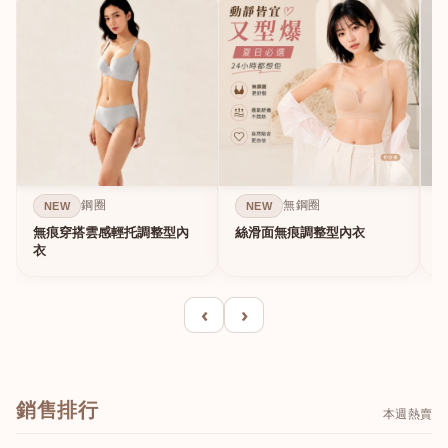
鋼圈
無鋼圈
NEW
NEW
無痕穿搭雲感輕托調整型內
絲滑面無痕調整型內衣
A
衣
‹
›
銷售排行
本週熱賣