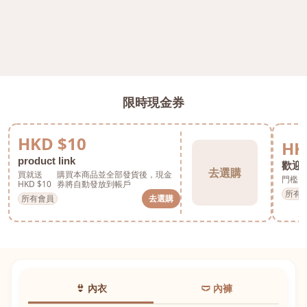
限時現金券
HKD $10
HK
product link
歡迎券
去選購
買就送
購買本商品並全部發貨後，現金
門檻 H
HKD $10
券將自動發放到帳戶
所有
所有會員
去選購
👙 內衣
🩲 內褲