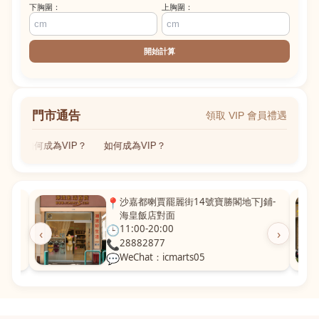
下胸圍：
上胸圍：
開始計算
門市通告
領取 VIP 會員禮遇
如何成為VIP？
如何成為VIP？
粵華廣
📍
沙嘉都喇賈罷麗街14號寶勝閣地下J鋪-
海皇飯店對面
🕒
11:00-20:00
‹
›
📞
28882877
💬
WeChat：icmarts05