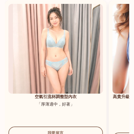
港澳中文
English
空氣引流杯調整型內衣
高貴升級新
「厚薄適中，好著」
我要留言