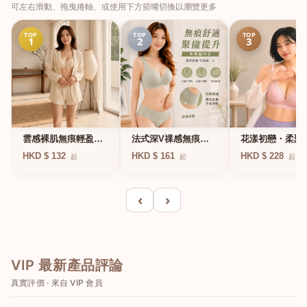
可左右滑動、拖曳捲軸、或使用下方箭嘴切換以瀏覽更多
TOP
TOP
TOP
1
2
3
法式深V祼感無痕果
雲感裸肌無痕輕盈無
花漾初戀・柔聚
凍軟支撐條無鋼圈內
鋼圈內衣
圈蕾絲內衣
HKD $ 161
HKD $ 132
HKD $ 228
起
起
起
衣
‹
›
VIP 最新產品評論
真實評價 · 來自 VIP 會員