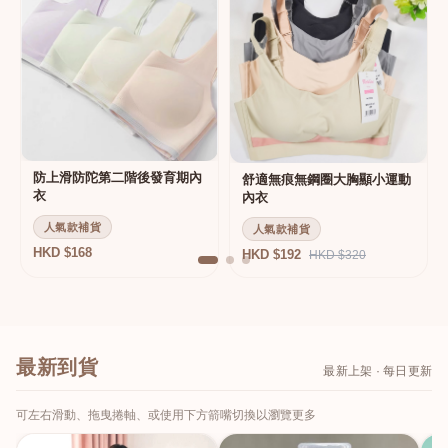
防上滑防陀第二階後發育期內
舒適無痕無鋼圈大胸顯小運動
衣
內衣
人氣款補貨
人氣款補貨
HKD $168
HKD $192
HKD $320
最新到貨
最新上架 · 每日更新
可左右滑動、拖曳捲軸、或使用下方箭嘴切換以瀏覽更多