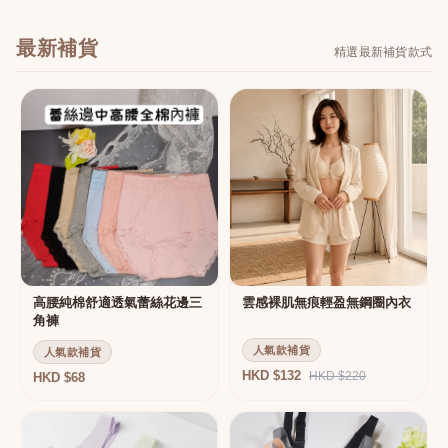
最新補貨
精選最新補貨款式
高腰純棉舒適透氣蕾絲花邊三
雲感裸肌無痕輕盈無鋼圈內衣
角褲
人氣款補貨
人氣款補貨
HKD $132
HKD $220
HKD $68