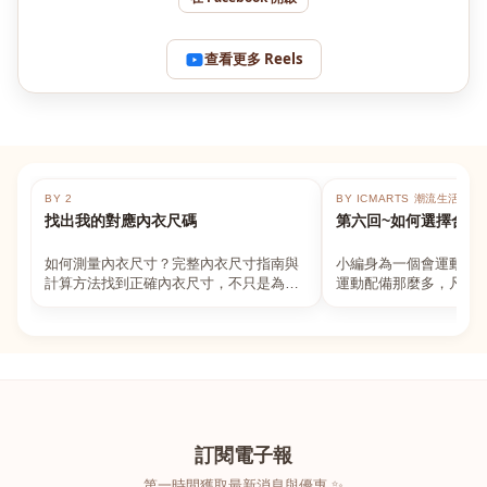
查看更多 Reels
BY 2
BY ICMARTS 潮流生活百貨
找出我的對應內衣尺碼
第六回~如何選擇合適
如何測量內衣尺寸？完整內衣尺寸指南與
小編身為一個會運動的
計算方法找到正確內衣尺寸，不只是為了
運動配備那麼多，凡舉
數字好看，而是為了長時間穿著的舒適與
動上衣，外套，內衣，
支撐。如果你...
堆！真的很多人...
訂閱電子報
第一時間獲取最新消息與優惠 ✨