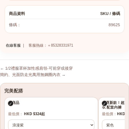
商品資料
SKU / 條碼
條碼：
89625
在線客服
|
客服熱線：＋85328331971
← 1/2禮服罩杯加性感肩領-可前穿或後穿
簡約、光面防走光萬用無鋼圈內衣 →
完美配搭
本商品
春夏新款！超爽
✓
✓
衣 配套內褲
最低價：
HKD $324起
最低價：
HKD $