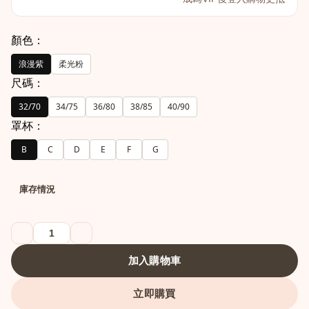
顏色：
浪漫紫
柔光粉
尺碼：
32/70
34/75
36/80
38/85
40/90
罩杯：
B
C
D
E
F
G
庫存情況
加入購物車
立即購買