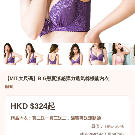
【MIT.大尺碼】B-G戀夏涼感彈力透氣棉機能內衣
鋼圈
HKD $324起
精品內衣：買二送一買三送二，滿額再送運動褲
原價：
HKD $648
成為VIP後登入購物更抵