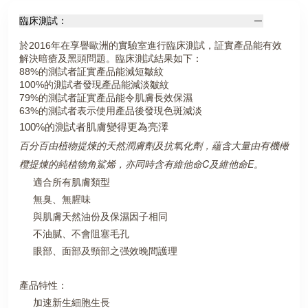
臨床測試：
於
2016
年在享譽歐洲的實驗室進行臨床測試，証實產品能有效
解決暗瘡及黑頭問題。臨床測試結果如下：
88
%的測試者証實產品能減短皺紋
100
%的測試者發現產品能減淡皺紋
79
%的測試者証實產品能令肌膚長效保濕
6
3%的測試者表示使用產品後發現色斑減淡
100%
的測試者肌膚變得更為亮澤
百分百由植物提煉的天然潤膚劑及抗氧化劑，蘊含大量由有機橄
欖提煉的純植物角鯊烯，亦同時含有維他命C及維他命E。
適合所有肌膚類型
無臭、無腥味
與肌膚天然油份及保濕因子相同
不油膩、不會阻塞毛孔
眼部、面部及頸部之强效晚間護理
產品特性：
加速新生細胞生長