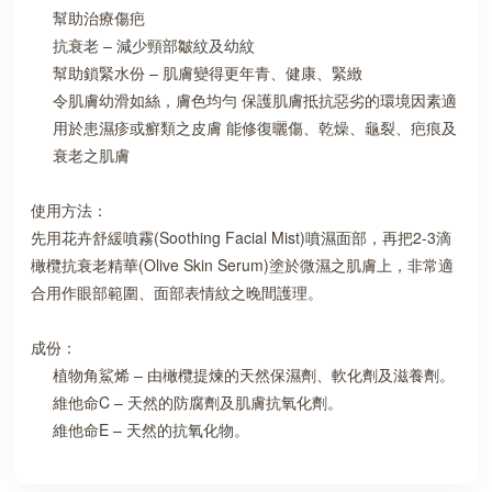
幫助治療傷疤
抗衰老 – 減少頸部皺紋及幼紋
幫助鎖緊水份 – 肌膚變得更年青、健康、緊緻
令肌膚幼滑如絲，膚色均勻 保護肌膚抵抗惡劣的環境因素適
用於患濕疹或癬類之皮膚 能修復曬傷、乾燥、龜裂、疤痕及
衰老之肌膚
使用方法：
先用花卉舒緩噴霧(Soothing Facial Mist)噴濕面部，再把2-3滴
橄欖抗衰老精華(Olive Skin Serum)塗於微濕之肌膚上，非常適
合用作眼部範圍、面部表情紋之晚間護理。
成份：
植物角鯊烯 – 由橄欖提煉的天然保濕劑、軟化劑及滋養劑。
維他命C – 天然的防腐劑及肌膚抗氧化劑。
維他命E – 天然的抗氧化物。